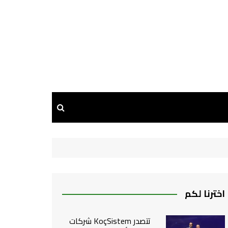
اخترنا لكم
تتصدر KoçSistem شركات