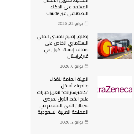
المحلية، لتحويل الامتثال
المعتمد على الذكاء
الاصطناعي عبر Claude
يوليو 22, 2026
إطلاق إقليم تامشي المالي
الاستثماري الخاص على
ضفاف إيسيك-كول في
قيرغيزستان
يوليو 6, 2026
الهيئة العامة للغذاء
والدواء تُسجِّل
“كاميزسترانت” لتعزيز خيارات
علاج الخط الأول لمرضى
سرطان الثدي المتقدم في
المملكة العربية السعودية
يوليو 2, 2026