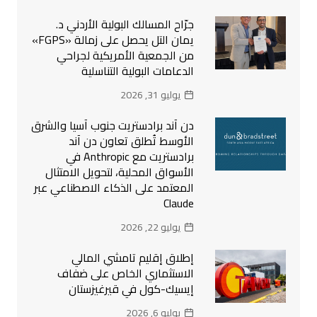
جرّاح المسالك البولية الأردني د.
يمان التل يحصل على زمالة «FGPS»
من الجمعية الأمريكية لجراحي
الدعامات البولية التناسلية
يوليو 31, 2026
دن آند برادستريت جنوب آسيا والشرق
الأوسط تُطلق تعاون دن آند
برادستريت مع Anthropic في
الأسواق المحلية، لتحويل الامتثال
المعتمد على الذكاء الاصطناعي عبر
Claude
يوليو 22, 2026
إطلاق إقليم تامشي المالي
الاستثماري الخاص على ضفاف
إيسيك-كول في قيرغيزستان
يوليو 6, 2026