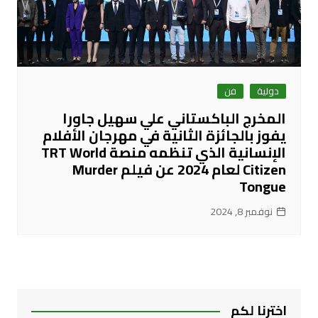
دولية
فن
المخرج الباكستاني علي سهيل جاورا
يفوز بالجائزة الثانية في مهرجان الأفلام
الإنسانية الذي تنظمه منصة TRT World
Citizen لعام 2024 عن فيلم Murder
Tongue
نوفمبر 8, 2024
اخترنا لكم