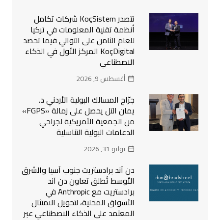
تتصدر KoçSistem شركات تكامل
أنظمة تقنية المعلومات في تركيا
للعام الثامن على التوالي فيما تحصد
KoçDigital المركز الأول في الذكاء
الاصطناعي
أغسطس 9, 2026
جرّاح المسالك البولية الأردني د.
يمان التل يحصل على زمالة «FGPS»
من الجمعية الأمريكية لجراحي
الدعامات البولية التناسلية
يوليو 31, 2026
دن آند برادستريت جنوب آسيا والشرق
الأوسط تُطلق تعاون دن آند
برادستريت مع Anthropic في
الأسواق المحلية، لتحويل الامتثال
المعتمد على الذكاء الاصطناعي عبر