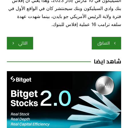
السيليكون في 10 مارس /آذار 2023، وهذا يعني أن إفلاس
بنك وادي السيليكون وبنك سيجنتشر كان في الواقع الأول في
فترة ولاية الرئيس الأمريكي جو بايدن، بينما شهدت عهدة
سلفه ترامب 16 عملية إفلاس للبنوك.
تصفّح
السابق
التالي
المقالات
شاهد ايضا