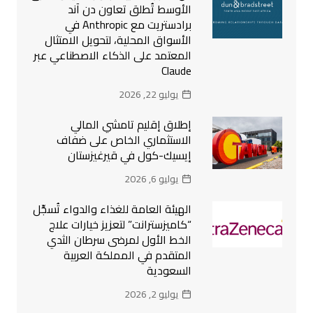
الأوسط تُطلق تعاون دن آند
برادستريت مع Anthropic في
الأسواق المحلية، لتحويل الامتثال
المعتمد على الذكاء الاصطناعي عبر
Claude
يوليو 22, 2026
إطلاق إقليم تامشي المالي
الاستثماري الخاص على ضفاف
إيسيك-كول في قيرغيزستان
يوليو 6, 2026
الهيئة العامة للغذاء والدواء تُسجِّل
“كاميزسترانت” لتعزيز خيارات علاج
الخط الأول لمرضى سرطان الثدي
المتقدم في المملكة العربية
السعودية
يوليو 2, 2026