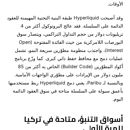
الأوقات
.
وقد أصبحت
Hyperliquid
طبقة البنية التحتية المهيمنة للعقود
الدائمة على السلسلة
.
فقد عالج البروتوكول أكثر من
4
تريليونات دولار من حجم التداول التراكمي، ويتصدّر سوق
البورصات اللامركزية من حيث الفائدة المفتوحة
(Open
Interest)
، واجتذب منظومة مطوّرين سريعة النمو، تشمل
عمليات دمج مع محافظ حفظ ذاتي كبرى
.
كما وزّع برنامج
أكواد المطوّرين
(
Builder Code
)
الخاص به أكثر من
85
مليون دولار من الإيرادات على مطوّري الواجهات الأمامية
.
وبالنسبة لـ
Paribu
، يعني دمج
Hyperliquid
ربط مستخدميها
بأعمق سيولة على السلسلة متاحة في سوق العقود الدائمة
اليوم
.
أسواق التنبؤ، متاحة في تركيا
للمرة الأولى