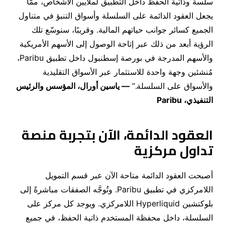
سلسة وذاتية الحفظ داخل التطبيق لملايين الأشخاص، ممّا
يجعل العقود الدائمة على السلسلة وأسواق التنبؤ في متناول
الجميع كسائر جوانب حياتهم المالية
.
وقريبًا، سنوسّع تلك
الرؤية أبعد من ذلك عبر إتاحة الوصول إلى الأسهم الأمريكية
والأسهم المدرجة في بورصة إسطنبول داخل تطبيق
Paribu
،
مُنشئين وجهة واحدة للاستثمار عبر الأسواق التقليدية
والأسواق على السلسلة
.”
—
ياسين أورال، المؤسس والرئيس
التنفيذي،
Paribu
العقود الدائمة، الآن بتجربة منصة
تداول مركزية
أصبحت العقود الدائمة متاحة الآن عبر قسم التمويل
اللامركزي في تطبيق
Paribu
.
وتُوجَّه الصفقات مباشرةً إلى
بلوكتشين
Hyperliquid
اللامركزي
.
ويوجد كل مركز على
السلسلة، داخل محفظة المستخدم ذاتية الحفظ، في جميع