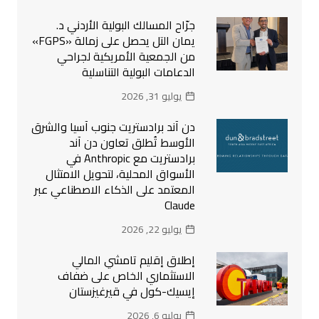
جرّاح المسالك البولية الأردني د.
يمان التل يحصل على زمالة «FGPS»
من الجمعية الأمريكية لجراحي
الدعامات البولية التناسلية
يوليو 31, 2026
دن آند برادستريت جنوب آسيا والشرق
الأوسط تُطلق تعاون دن آند
برادستريت مع Anthropic في
الأسواق المحلية، لتحويل الامتثال
المعتمد على الذكاء الاصطناعي عبر
Claude
يوليو 22, 2026
إطلاق إقليم تامشي المالي
الاستثماري الخاص على ضفاف
إيسيك-كول في قيرغيزستان
يوليو 6, 2026