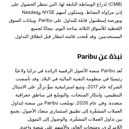
(
CMB
)
لذراع الوساطة التابعة لها، التي تنتظر الحصول على
إذن مزاولة النشاط
.
وستكون أسهم
NYSE
و
Nasdaq
وبورصة إسطنبول قابلة للتداول على
Paribu
.
وبيانات السوق
اللحظية للأسواق الثلاثة متاحة اليوم، مجانًا لجميع
المستخدمين
.
وقد فُتحت قائمة انتظار قبل
انطلاق التداول
.
نبذة عن
Paribu
تُعد
Paribu
منصة الأصول الرقمية الرائدة في تركيا ولاعبًا
رئيسيًا في منظومة التقنية المالية في البلاد
.
وقد تأسست
الشركة عام
2017
، وتتبع استراتيجية نموٍّ تركّز على الامتثال
التنظيمي، وابتكار المنتجات، والتوسّع في مناطق جغرافية
متعددة
.
وفي عام
2026
، توسّعت
Paribu
من منصة لتداول
العملات المشفّرة إلى تطبيق استثماري متعدّد الأصول، يجمع
بين تداول العملات المشفّرة، والوصول إلى التمويل
اللامركزي، ومنتجات العائد، والأسهم على منصة واحدة
.