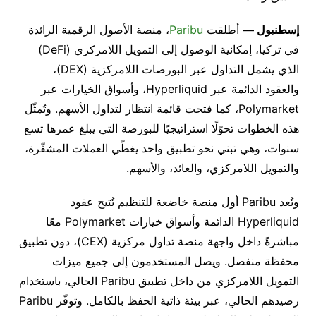
إسطنبول
—
أطلقت
Paribu
، منصة الأصول الرقمية الرائدة
في تركيا، إمكانية الوصول إلى التمويل اللامركزي
(
DeFi
)
الذي يشمل التداول عبر البورصات اللامركزية
(DEX)
،
والعقود الدائمة عبر
Hyperliquid
، وأسواق الخيارات عبر
Polymarket
، كما فتحت قائمة انتظار لتداول الأسهم
.
وتُمثّل
هذه الخطوات تحوّلًا استراتيجيًا للبورصة التي يبلغ عمرها تسع
سنوات، وهي تبني نحو تطبيق واحد يغطّي العملات المشفّرة،
والتمويل اللامركزي، والعائد، والأسهم
.
وتُعد
Paribu
أول منصة خاضعة للتنظيم تُتيح عقود
Hyperliquid
الدائمة وأسواق خيارات
Polymarket
معًا
مباشرةً داخل واجهة منصة تداول مركزية
(CEX)
، دون تطبيق
محفظة منفصل
.
ويصل المستخدمون إلى جميع ميزات
التمويل اللامركزي من داخل تطبيق
Paribu
الحالي، باستخدام
رصيدهم الحالي، عبر بيئة ذاتية الحفظ بالكامل
.
وتوفّر
Paribu