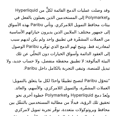
وقد وصلت عمليات الدمج القائمة لكلٍّ من
Hyperliquid
و
Polymarket
إلى المستخدمين الذين يعملون بالفعل في
بيئات محافظ التمويل اللامركزي
.
وتأتي
Paribu
بهذه الأسواق
إلى جمهور مختلف
:
الملايين الذين يديرون حيازاتهم الأساسية
من العملات المشفّرة في تطبيق واحد ولم يكن لديهم سبب
لمغادرته قط
.
ويتيح لهم الدمج الذي توفّره
Paribu
الوصول
إلى العقود الدائمة وأسواق الخيارات دون التخلّي عن تلك
البيئة المألوفة
:
لا تطبيق محفظة منفصل، ولا حساب جديد، ولا
تبديل للمنصة، وتبقى التجربة بالكامل داخل
Paribu
.
“
تتحوّل
Paribu
لتصبح تطبيقًا واحدًا لكل ما يتعلق بالتمويل
:
العملات المشفّرة، والتمويل اللامركزي، والأسهم، والعائد
.
ويُعدّ دمج
Hyperliquid
و
Polymarket
خطوة أخرى نحو
تحقيق تلك الرؤية، فبدلًا من مطالبة المستخدمين بالتنقّل بين
محافظ وبروتوكولات متعددة، نوفّر تجربة تمويل لامركزي