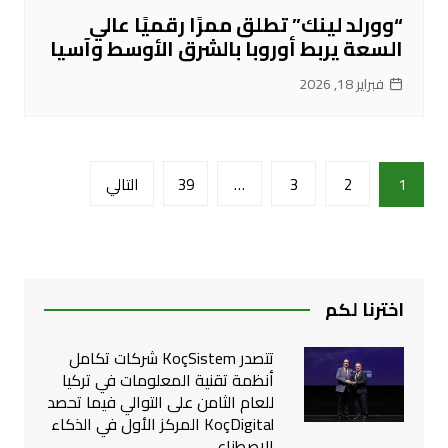
“وورلد لينك” تطلق ممرًا رقميًا عالي
السعة يربط أوروبا بالشرق الأوسط وآسيا
فبراير 18, 2026
تعدد
1
2
3
…
39
التالي
صفحات
المقالات
اخترنا لكم
تتصدر KoçSistem شركات تكامل
أنظمة تقنية المعلومات في تركيا
للعام الثامن على التوالي فيما تحصد
KoçDigital المركز الأول في الذكاء
الاصطناعي