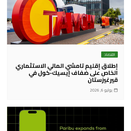
اقتصاد
إطلاق إقليم تامشي المالي الاستثماري
الخاص على ضفاف إيسيك-كول في
قيرغيزستان
يوليو 6, 2026