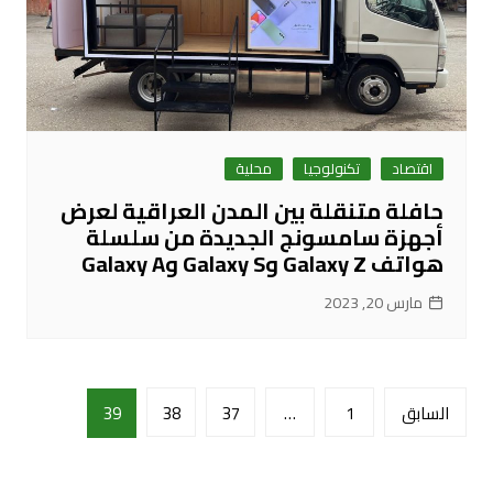
اقتصاد
تكنولوجيا
محلية
حافلة متنقلة بين المدن العراقية لعرض
أجهزة سامسونج الجديدة من سلسلة
هواتف Galaxy Z وGalaxy S وGalaxy A
مارس 20, 2023
تعدد
السابق
1
…
37
38
39
صفحات
المقالات