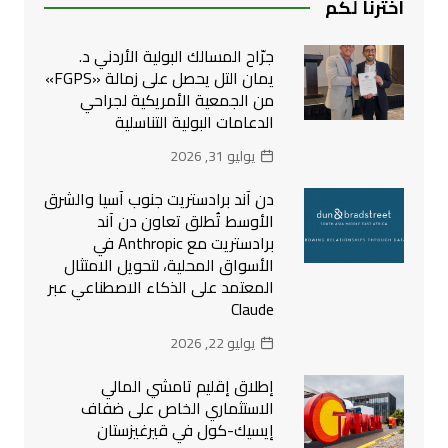
اخترنا لكم
جرّاح المسالك البولية الأردني د.
يمان التل يحصل على زمالة «FGPS»
من الجمعية الأمريكية لجراحي
الدعامات البولية التناسلية
يوليو 31, 2026
دن آند برادستريت جنوب آسيا والشرق
الأوسط تُطلق تعاون دن آند
برادستريت مع Anthropic في
الأسواق المحلية، لتحويل الامتثال
المعتمد على الذكاء الاصطناعي عبر
Claude
يوليو 22, 2026
إطلاق إقليم تامشي المالي
الاستثماري الخاص على ضفاف
إيسيك-كول في قيرغيزستان