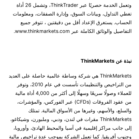
وتعمل الخدمة حصريًا عبر
ThinkTrader
، وتشمل
26
أداة
تغطي التداول، وبيانات السوق، وإدارة الصفقات، ومعلومات
الحساب. يستغرق الإعداد أقل من دقيقتين ، تتوفر جميع
التفاصيل والوثائق الكاملة عبر
www.thinkmarkets.com
.
نبذة عن
ThinkMarkets
ThinkMarkets
هي
شركة وساطة عالمية حاصلة على العديد
من التراخيص والتنظيمات تأسست في عام
2010
، وتوفر
للعملاء وصولًا سريعًا وسهلًا إلى أكثر من
4,000
أداة مالية
من عقود الفروقات
(CFDs)
عبر الفوركس، والمؤشرات،
والسلع، والأسهم، وغيرها من الأسواق المالية. تمتلك
ThinkMarkets
مقرات في لندن، ودبي، وملبورن، وشيكاغو،
إلى جانب مراكز إقليمية في آسيا والمحيط الهادئ، وأوروبا،
وجنوب أفريقيا. كما تعمل الشركة بموجب عدة تراخيص مالية