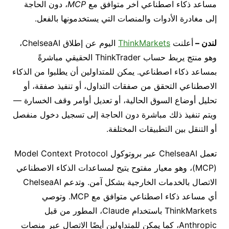
مساعد ذكاء اصطناعي آخر متوافق مع
MCP
، دون الحاجة
إلى مغادرة الأدوات والمنصات التي يستخدمونها بالفعل.
لندن
–
أعلنت
ThinkMarkets
اليوم عن إطلاق
ChelseaAI
،
وهو منتج يربط حساب
ThinkTrader
الحقيقي مباشرةً
بمساعد ذكاء اصطناعي. يمكن للمتداولين أن يطلبوا من الذكاء
الاصطناعي التحقق من صفقات التداول، أو تنفيذ صفقة، أو
تحليل أوضاع السوق الحالية، أو تعديل أوامر وقف الخسارة —
ويتم تنفيذ ذلك مباشرة دون الحاجة إلى تسجيل دخول منفصل
أو التنقل بين التطبيقات المختلفة.
تعمل
ChelseaAI
عبر بروتوكول
Model Context Protocol
‏(MCP)
، وهو معيار مفتوح يتيح لمساعدات الذكاء الاصطناعي
الاتصال بالخدمات الخارجية بشكل آمن
.
وتدعم
ChelseaAI
أي مساعد ذكاء اصطناعي متوافق مع
MCP.
وتوصي
ThinkMarkets
باستخدام
Claude
، المطور من قبل
Anthropic
، كما يمكن للمتداولين أيضًا الاتصال عبر منصات