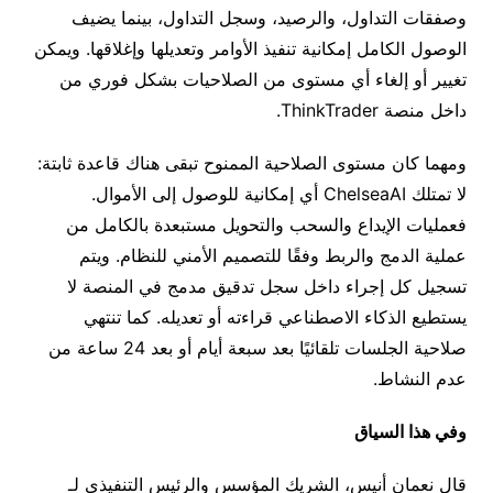
وصفقات التداول، والرصيد، وسجل التداول، بينما يضيف
الوصول الكامل إمكانية تنفيذ الأوامر وتعديلها وإغلاقها. ويمكن
تغيير أو إلغاء أي مستوى من الصلاحيات بشكل فوري من
داخل منصة
ThinkTrader.
ومهما كان مستوى الصلاحية الممنوح تبقى هناك قاعدة ثابتة
:
لا تمتلك
ChelseaAI
أي إمكانية للوصول إلى الأموال.
فعمليات الإيداع والسحب والتحويل مستبعدة بالكامل من
عملية الدمج والربط وفقًا للتصميم الأمني للنظام. ويتم
تسجيل كل إجراء داخل سجل تدقيق مدمج في المنصة لا
يستطيع الذكاء الاصطناعي قراءته أو تعديله. كما تنتهي
صلاحية الجلسات تلقائيًا بعد سبعة أيام أو بعد
24
ساعة من
عدم النشاط.
وفي هذا السياق
قال نعمان أنيس، الشريك المؤسس والرئيس التنفيذي لـ