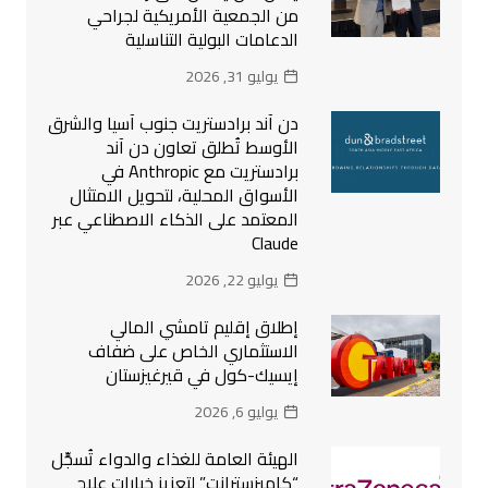
من الجمعية الأمريكية لجراحي
الدعامات البولية التناسلية
يوليو 31, 2026
دن آند برادستريت جنوب آسيا والشرق
الأوسط تُطلق تعاون دن آند
برادستريت مع Anthropic في
الأسواق المحلية، لتحويل الامتثال
المعتمد على الذكاء الاصطناعي عبر
Claude
يوليو 22, 2026
إطلاق إقليم تامشي المالي
الاستثماري الخاص على ضفاف
إيسيك-كول في قيرغيزستان
يوليو 6, 2026
الهيئة العامة للغذاء والدواء تُسجِّل
“كاميزسترانت” لتعزيز خيارات علاج