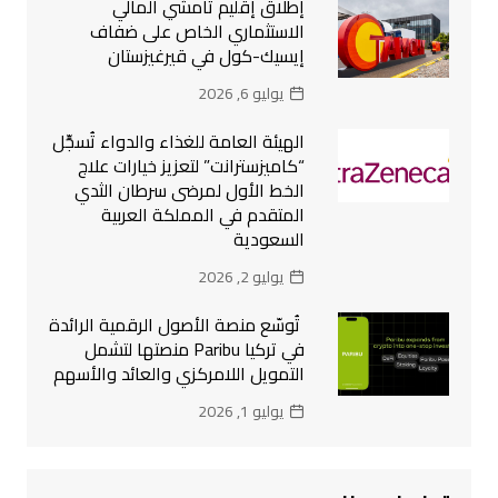
إطلاق إقليم تامشي المالي
الاستثماري الخاص على ضفاف
إيسيك-كول في قيرغيزستان
يوليو 6, 2026
الهيئة العامة للغذاء والدواء تُسجِّل
“كاميزسترانت” لتعزيز خيارات علاج
الخط الأول لمرضى سرطان الثدي
المتقدم في المملكة العربية
السعودية
يوليو 2, 2026
تُوسّع منصة الأصول الرقمية الرائدة
في تركيا Paribu منصتها لتشمل
التمويل اللامركزي والعائد والأسهم
يوليو 1, 2026