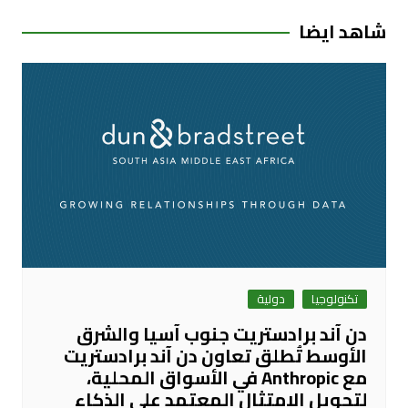
شاهد ايضا
تكنولوجيا
دولية
دن آند برادستريت جنوب آسيا والشرق
الأوسط تُطلق تعاون دن آند برادستريت
مع Anthropic في الأسواق المحلية،
لتحويل الامتثال المعتمد على الذكاء