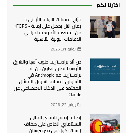
اخترنا لكم
جرّاح المسالك البولية الأردني د.
يمان التل يحصل على زمالة «FGPS»
من الجمعية الأمريكية لجراحي
الدعامات البولية التناسلية
يوليو 31, 2026
دن آند برادستريت جنوب آسيا والشرق
الأوسط تُطلق تعاون دن آند
برادستريت مع Anthropic في
الأسواق المحلية، لتحويل الامتثال
المعتمد على الذكاء الاصطناعي عبر
Claude
يوليو 22, 2026
إطلاق إقليم تامشي المالي
الاستثماري الخاص على ضفاف
إيسيك-كول في قيرغيزستان