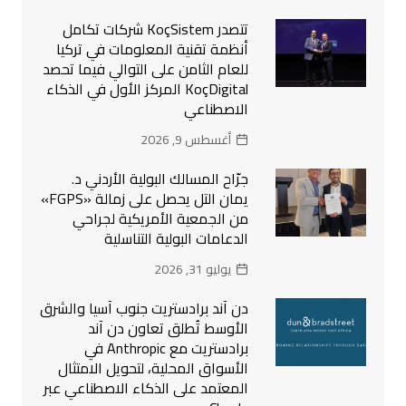
تتصدر KoçSistem شركات تكامل
أنظمة تقنية المعلومات في تركيا
للعام الثامن على التوالي فيما تحصد
KoçDigital المركز الأول في الذكاء
الاصطناعي
أغسطس 9, 2026
جرّاح المسالك البولية الأردني د.
يمان التل يحصل على زمالة «FGPS»
من الجمعية الأمريكية لجراحي
الدعامات البولية التناسلية
يوليو 31, 2026
دن آند برادستريت جنوب آسيا والشرق
الأوسط تُطلق تعاون دن آند
برادستريت مع Anthropic في
الأسواق المحلية، لتحويل الامتثال
المعتمد على الذكاء الاصطناعي عبر