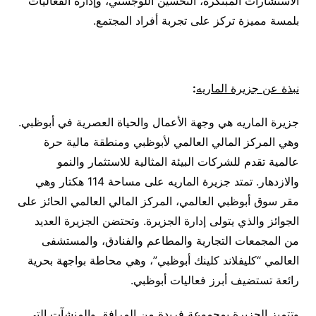
الاستشارات المبتكرة، التحسين اللوجستي، وإدارة الفعاليات
بلمسة مميزة تركز على تجربة أفراد المجتمع.
نبذة عن جزيرة الماريه
:
جزيرة الماريه هي وجهة الأعمال والحياة العصرية في أبوظبي.
وهي المركز المالي العالمي لأبوظبي ومنطقة مالية حرة
عالمية تقدم للشركات البيئة المثالية للاستثمار والنمو
والازدهار. تمتد جزيرة الماريه على مساحة 114 هكتار وهي
مقر سوق أبوظبي العالمي، المركز المالي العالمي الحائز على
الجوائز والذي يتولى إدارة الجزيرة. وتحتضن الجزيرة العديد
من المجمعات التجارية والمطاعم والفنادق، والمستشفى
العالمي “كليفلاند كلينك أبوظبي”، وهي محاطة بواجهة بحرية
رائعة تستضيف أبرز فعاليات أبوظبي.
وتتميز الجزيرة بمجموعة فريدة من المرافق والمنشآت التي