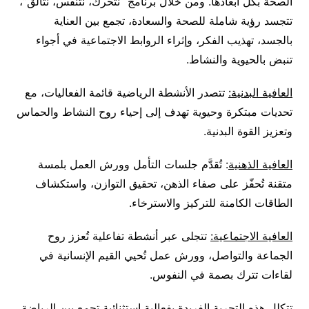
الصحة بكل أبعادها. ومن خلال برنامج “نتحرك، نتنفس، نتألق”،
تتجسد رؤية شاملة للصحة والسعادة، تجمع بين العناية
بالجسد، تهذيب الفكر، وإثراء الروابط الاجتماعية في أجواء
تنبض بالحيوية والنشاط.
العافية البدنية:
تتصدر الأنشطة الرياضية قائمة الفعاليات، مع
تحديات مبتكرة وحيوية تهدف إلى إحياء روح النشاط والحماس
وتعزيز القوة البدنية.
العافية الذهنية
: تُقدَّم جلسات التأمل وورش العمل بلمسة
متقنة تُحفّز على صفاء الذهن، تحقيق التوازن، واستكشاف
الطاقات الكامنة للتركيز والاسترخاء.
العافية الاجتماعية:
تتجلى عبر أنشطة تفاعلية تُعزز روح
الجماعة والتواصل، وورش عمل تُحيي القيم الإنسانية في
لقاءات تترك بصمة في النفوس.
تتكلل هذه التجربة الفريدة بفعالية استثنائية تجمع بين الرياضة