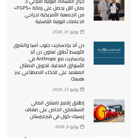
جرّاح المسالك البولية الأردني د.
يمان التل يحصل على زمالة «FGPS»
من الجمعية الأمريكية لجراحي
الدعامات البولية التناسلية
يوليو 31, 2026
دن آند برادستريت جنوب آسيا والشرق
الأوسط تُطلق تعاون دن آند
برادستريت مع Anthropic في
الأسواق المحلية، لتحويل الامتثال
المعتمد على الذكاء الاصطناعي عبر
Claude
يوليو 22, 2026
إطلاق إقليم تامشي المالي
الاستثماري الخاص على ضفاف
إيسيك-كول في قيرغيزستان
يوليو 6, 2026