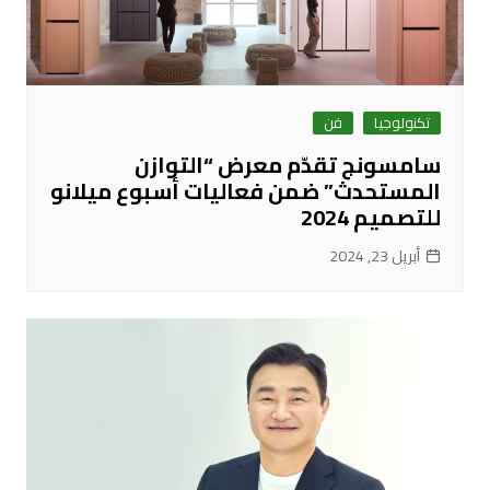
تكنولوجيا
فن
سامسونج تقدّم معرض “التوازن
المستحدث” ضمن فعاليات أسبوع ميلانو
للتصميم 2024
أبريل 23, 2024