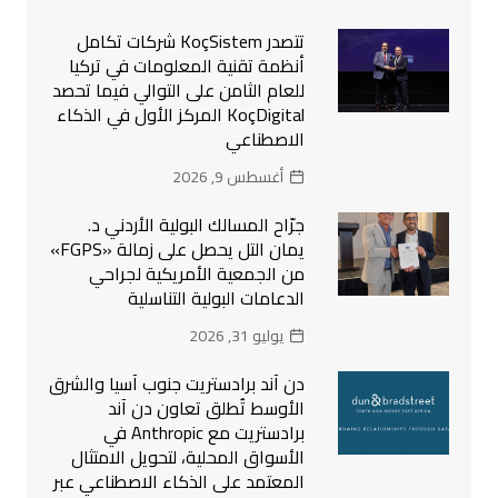
تتصدر KoçSistem شركات تكامل
أنظمة تقنية المعلومات في تركيا
للعام الثامن على التوالي فيما تحصد
KoçDigital المركز الأول في الذكاء
الاصطناعي
أغسطس 9, 2026
جرّاح المسالك البولية الأردني د.
يمان التل يحصل على زمالة «FGPS»
من الجمعية الأمريكية لجراحي
الدعامات البولية التناسلية
يوليو 31, 2026
دن آند برادستريت جنوب آسيا والشرق
الأوسط تُطلق تعاون دن آند
برادستريت مع Anthropic في
الأسواق المحلية، لتحويل الامتثال
المعتمد على الذكاء الاصطناعي عبر