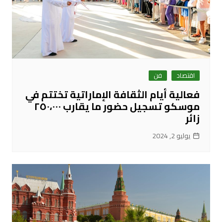
اقتصاد
فن
فعالية أيام الثقافة الإماراتية تختتم في
موسكو تسجيل حضور ما يقارب ٢٥٠،٠٠٠
زائر
يوليو 2, 2024