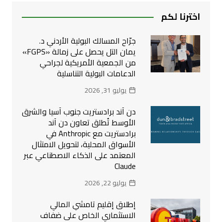
اخترنا لكم
جرّاح المسالك البولية الأردني د.
يمان التل يحصل على زمالة «FGPS»
من الجمعية الأمريكية لجراحي
الدعامات البولية التناسلية
يوليو 31, 2026
دن آند برادستريت جنوب آسيا والشرق
الأوسط تُطلق تعاون دن آند
برادستريت مع Anthropic في
الأسواق المحلية، لتحويل الامتثال
المعتمد على الذكاء الاصطناعي عبر
Claude
يوليو 22, 2026
إطلاق إقليم تامشي المالي
الاستثماري الخاص على ضفاف