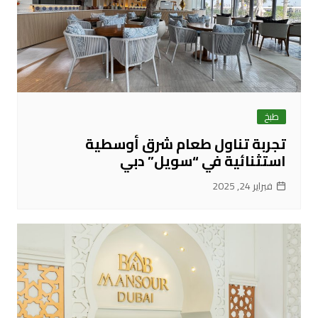
طبخ
تجربة تناول طعام شرق أوسطية
استثنائية في “سويل” دبي
فبراير 24, 2025