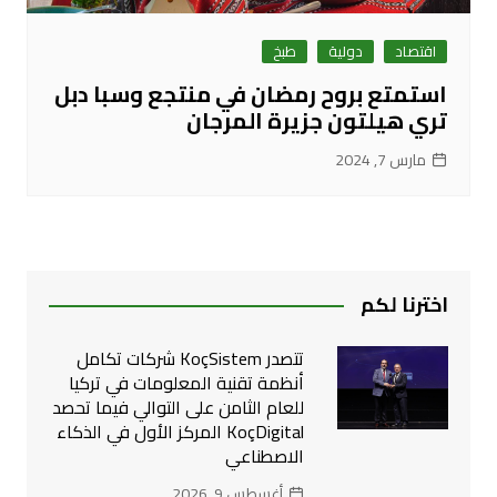
اقتصاد
دولية
طبخ
استمتع بروح رمضان في منتجع وسبا دبل
تري هيلتون جزيرة المرجان
مارس 7, 2024
اخترنا لكم
تتصدر KoçSistem شركات تكامل
أنظمة تقنية المعلومات في تركيا
للعام الثامن على التوالي فيما تحصد
KoçDigital المركز الأول في الذكاء
الاصطناعي
أغسطس 9, 2026