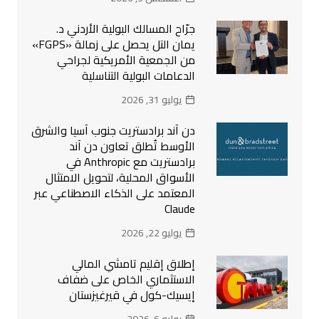
جرّاح المسالك البولية الأردني د.
يمان التل يحصل على زمالة «FGPS»
من الجمعية الأمريكية لجراحي
الدعامات البولية التناسلية
يوليو 31, 2026
دن آند برادستريت جنوب آسيا والشرق
الأوسط تُطلق تعاون دن آند
برادستريت مع Anthropic في
الأسواق المحلية، لتحويل الامتثال
المعتمد على الذكاء الاصطناعي عبر
Claude
يوليو 22, 2026
إطلاق إقليم تامشي المالي
الاستثماري الخاص على ضفاف
إيسيك-كول في قيرغيزستان