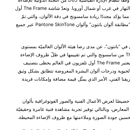
“CIE”، والذي يتوافق تقريباً مع متوسط ضوء منتصف النهار في غرب أو شمال أوروبا. وتعدّ شاشة The Frame أول
 يؤكد مجددًا ريادة سامسونج في دقة الألوان، والتي تمّ
تكريمها لأول مرّة بشهادة الاعتماد من “بانتون” لنظام “مطابقة ألوان بانتون” وألوان Pantone SkinTone عبر جميع
 في “بانتون”، عن مدى رضا هيئة الألوان العالميّة بمستوى
جودة إعادة إنتاج ألوان “بانتون” على شاشة The Frame من سامسونج والتي تم تقييمها في ظلّ ظروف الإضاءة
المحيطة. وقال: “بفضل النتائج التي تمّ الحصول عليها يعتبر The Frame أول تلفزيون في العالم يحظى بتصنيف
Panto. إنّ جودة الألوان الحيوية ودرجات ألوان البشرة المعروضة تتطابق بشكل وثيق
نا الفني، الأمر الذي يمثّل قيمة مضافة وإمكانات فريدة
قد تم تصميم الوضع الفني في تلفزيون The Frame خصيصًا لعرض الأعمال الفنية والصور الفوتوغرافية بألوان
معارض، وبالتالي توفير تجربة مشاهدة فنية غامرة وحقيقيّة
حسين جودة الصورة وملاءمتها مع ظروف الإضاءة المحيطة.