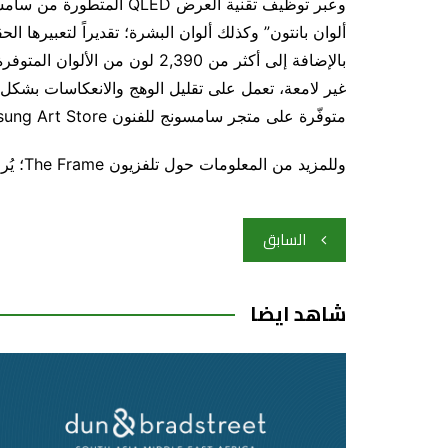
متوفّرة على متجر سامسونج للفنون Samsung Art Store.
وللمزيد من المعلومات حول تلفزيون The Frame؛ يُرجى زيارة
تصفّح
السابق
المقالات
شاهد ايضا