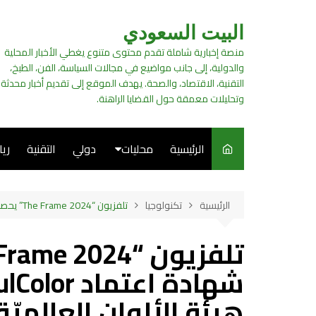
لتجاوز
لى
البيت السعودي
لمحتوى
منصة إخبارية شاملة تقدم محتوى متنوع يغطي الأخبار المحلية
والدولية، إلى جانب مواضيع في مجالات السياسة، الفن، الطبخ،
التقنية، الاقتصاد، والصحة. يهدف الموقع إلى تقديم أخبار محدثة
وتحليلات معمقة حول القضايا الراهنة.
الرئيسية
محليات
دولي
التقنية
ري
سياسة
الرئيسية
تكنولوجيا
تلفزيون “The Frame 2024” يحصل على أول شهادة اعتماد ArtfulColor لدقة الألوان من هيئة الألوان العالميّة “بانتون”
فن
طبخ
هيئة الألوان العالميّة