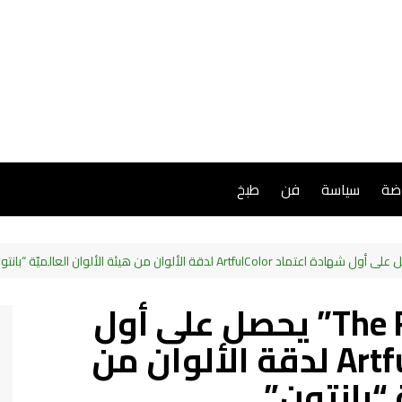
اضة
سياسة
فن
طبخ
تلفزيون “The Frame 2024” يحصل على أول
شهادة اعتماد ArtfulColor لدقة الألوان من
 “بانتون”