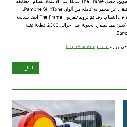
وعبر توظيف تقنية العرض QLED المتطورة من سامسونج، حصل The Frame سابقًا على الاعتماد لنظام “مطابقة
ألوان بانتون” وكذلك ألوان البشرة؛ تقديراً لتعبيرها الحقيقي عن مجموعة كاملة من ألوان Pantone SkinTone،
بالإضافة إلى أكثر من 2,390 لون من الألوان المتوفرة في النظام. وقد تمّ تزويد تلفزيون The Frame أيضًا بشاشة
غير لامعة، تعمل على تقليل الوهج والانعكاسات بشكل كبير؛ مما يضفي الحيوية على حوالي 2300 قطعة فنية
http://samsung.com
التالي