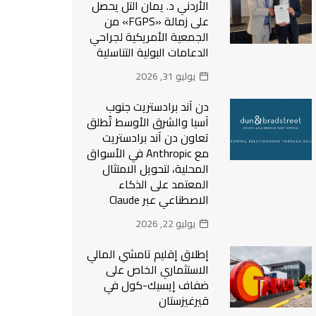
الأردني د. يمان التل يحصل
على زمالة «FGPS» من
الجمعية الأمريكية لجراحي
الدعامات البولية التناسلية
يوليو 31, 2026
دن آند برادستريت جنوب
آسيا والشرق الأوسط تُطلق
تعاون دن آند برادستريت
مع Anthropic في الأسواق
المحلية، لتحويل الامتثال
المعتمد على الذكاء
الاصطناعي عبر Claude
يوليو 22, 2026
إطلاق إقليم تامشي المالي
الاستثماري الخاص على
ضفاف إيسيك-كول في
قيرغيزستان