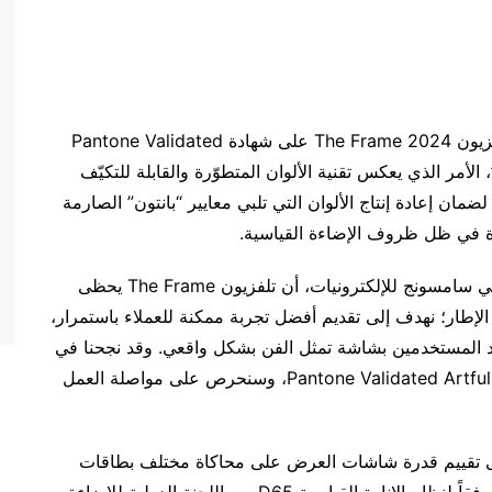
أعلنت شركة سامسونج للإلكترونيات اليوم حصول تلفزيون The Frame 2024 على شهادة Pantone Validated
“بانتون”، الأمر الذي يعكس تقنية الألوان المتطوّرة والقابلة للتكيّف
Th، والمصمّمة خصيصاً لضمان إعادة إنتاج الألوان التي تلبي معايير “بانتون” الصارمة
رّدة في ظل ظروف الإضاءة القياسية.
وأكّد يونغجاي كيم، نائب رئيس وحدة العرض المرئي في سامسونج للإلكترونيات، أن تلفزيون The Frame يحظى
الإطار؛ نهدف إلى تقديم أفضل تجربة ممكنة للعملاء باستمرار،
ي The Frame؛ من خلال تزويد المستخدمين بشاشة تمثل الفن بشكل واقعي. وقد نجحنا في
تحقيق هذا الأمر من خلال الحصول على شهادة Pantone Validated ArtfulColor، وسنحرص على مواصلة العمل
عايير Pantone Validated ArtfulColor على تقييم قدرة شاشات العرض على محاكاة مختلف بطاقات
Pantone Color المادية وألوان Pantone SkinTone وفقاً لنظام الإنارة القياسية D65 من اللجنة الدولية للإضاءة