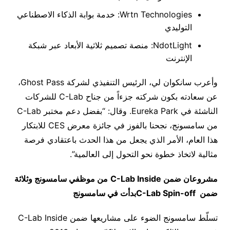
Wrtn Technologies: خدمة بوابة الذكاء الاصطناعي
التوليدي
NdotLight: منصة تصميم ثلاثية الأبعاد عبر شبكة
الإنترنت
وأعرب سانكوان لي، الرئيس التنفيذي لشركة Ghost Pass،
عن سعادته بكون شركته جزءاً من جناح C-Lab للشركات
الناشئة في Eureka Park. وقال: “بفضل دعم مختبر C-Lab
من سامسونج، نجحنا بالفوز في جائزة معرض CES للابتكار
هذا العام، الأمر الذي يجعل من هذا الحدث باعتقادي فرصة
مثالية لاتخاذ خطوة نحو التحول إلى العالمية”.
مشروعان ضمن
C-Lab Inside
من موظفي سامسونج وثلاثة
ضمن
C-Lab Spin-off
بدأت في سامسونج
تسلّط سامسونج الضوء على مشاريعها ضمن C-Lab Inside