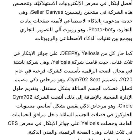
أفضل ابتكار في معرض الإلكترونيات الاستهلاكيّة، وتتخصص
هذه الشركة في منتجين رئيسيين: Seller Canvas، وهي
خدمة مدعومة بالذكاء الاصطناعي لأتمتة صفحات بيانات
التجارة، وPhoto-bot، وهو روبوت آلي للتصوير التجاري
ويجمع بين تقنيات الذكاء الاصطناعي والروبوتات.
كما حاز كل من Yellosis وDEEPX، على جوائز الابتكار في
ثلاث فئات، حيث قامت شركة Yellosis، وهي شركة ناشئة
في مجال الصحة الرقمية تأسست كشركة فرعية في عام
2020، بتصميم Cym702 Seat، وهو مرحاض ذكي مصمم
لتحليل فضلات الجسم السائلة بشكل مستقل، وتقديم حلول
الإدارة الصحية. بالإضافة إلى ذلك، أنتجت الشركة Cym702
Circle، وهو مرحاض ذكي يقيس بشكل أساسي مستويات
الجلوكوز في فضلات الجسم السائلة داخل مرافق الحمامات
العامة. وحصلت Yellosis على جوائز الابتكار في معرض CES
في ثلاث فئات وهي: الصحة الرقمية، والمدن الذكية،