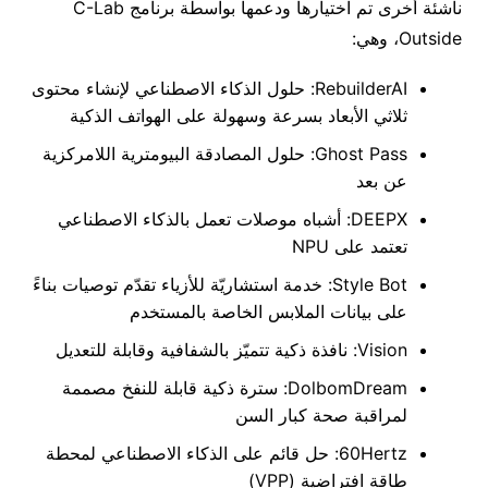
ناشئة أخرى تم اختيارها ودعمها بواسطة برنامج C-Lab
Outside، وهي:
RebuilderAI: حلول الذكاء الاصطناعي لإنشاء محتوى
ثلاثي الأبعاد بسرعة وسهولة على الهواتف الذكية
Ghost Pass: حلول المصادقة البيومترية اللامركزية
عن بعد
DEEPX: أشباه موصلات تعمل بالذكاء الاصطناعي
تعتمد على NPU
Style Bot: خدمة استشاريّة للأزياء تقدّم توصيات بناءً
على بيانات الملابس الخاصة بالمستخدم
Vision: نافذة ذكية تتميّز بالشفافية وقابلة للتعديل
DolbomDream: سترة ذكية قابلة للنفخ مصممة
لمراقبة صحة كبار السن
60Hertz: حل قائم على الذكاء الاصطناعي لمحطة
طاقة افتراضية (VPP)