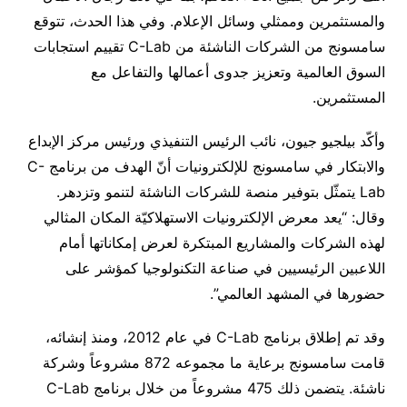
والمستثمرين وممثلي وسائل الإعلام. وفي هذا الحدث، تتوقع
سامسونج من الشركات الناشئة من C-Lab تقييم استجابات
السوق العالمية وتعزيز جدوى أعمالها والتفاعل مع
المستثمرين.
وأكّد بيلجيو جيون، نائب الرئيس التنفيذي ورئيس مركز الإبداع
والابتكار في سامسونج للإلكترونيات أنّ الهدف من برنامج C-
Lab يتمثّل بتوفير منصة للشركات الناشئة لتنمو وتزدهر.
وقال: “يعد معرض الإلكترونيات الاستهلاكيّة المكان المثالي
لهذه الشركات والمشاريع المبتكرة لعرض إمكاناتها أمام
اللاعبين الرئيسيين في صناعة التكنولوجيا كمؤشر على
حضورها في المشهد العالمي”.
وقد تم إطلاق برنامج C-Lab في عام 2012، ومنذ إنشائه،
قامت سامسونج برعاية ما مجموعه 872 مشروعاً وشركة
ناشئة. يتضمن ذلك 475 مشروعاً من خلال برنامج C-Lab