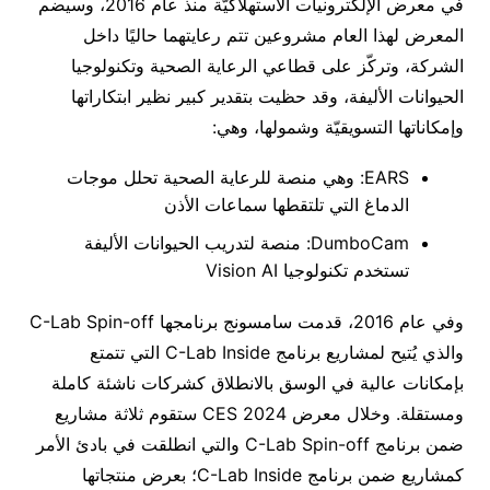
في معرض الإلكترونيات الاستهلاكيّة منذ عام 2016، وسيضم
المعرض لهذا العام مشروعين تتم رعايتهما حاليًا داخل
الشركة، وتركّز على قطاعي الرعاية الصحية وتكنولوجيا
الحيوانات الأليفة، وقد حظيت بتقدير كبير نظير ابتكاراتها
وإمكاناتها التسويقيّة وشمولها، وهي:
EARS: وهي منصة للرعاية الصحية تحلل موجات
الدماغ التي تلتقطها سماعات الأذن
DumboCam: منصة لتدريب الحيوانات الأليفة
تستخدم تكنولوجيا Vision AI
وفي عام 2016، قدمت سامسونج برنامجها C-Lab Spin-off
والذي يُتيح لمشاريع برنامج C-Lab Inside التي تتمتع
بإمكانات عالية في الوسق بالانطلاق كشركات ناشئة كاملة
ومستقلة. وخلال معرض CES 2024 ستقوم ثلاثة مشاريع
ضمن برنامج C-Lab Spin-off والتي انطلقت في بادئ الأمر
كمشاريع ضمن برنامج C-Lab Inside؛ بعرض منتجاتها