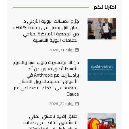
اخترنا لكم
جرّاح المسالك البولية الأردني د.
يمان التل يحصل على زمالة «FGPS»
من الجمعية الأمريكية لجراحي
الدعامات البولية التناسلية
يوليو 31, 2026
دن آند برادستريت جنوب آسيا والشرق
الأوسط تُطلق تعاون دن آند
برادستريت مع Anthropic في
الأسواق المحلية، لتحويل الامتثال
المعتمد على الذكاء الاصطناعي عبر
Claude
يوليو 22, 2026
إطلاق إقليم تامشي المالي
الاستثماري الخاص على ضفاف
إيسيك-كول في قيرغيزستان