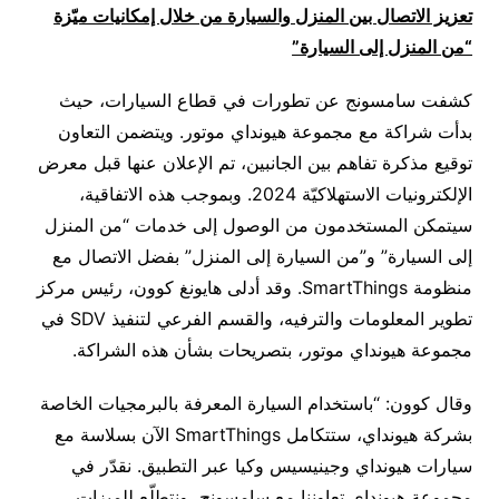
تعزيز الاتصال بين المنزل والسيارة من خلال إمكانيات ميّزة
“من المنزل إلى السيارة”
كشفت سامسونج عن تطورات في قطاع السيارات، حيث
بدأت شراكة مع مجموعة هيونداي موتور. ويتضمن التعاون
توقيع مذكرة تفاهم بين الجانبين، تم الإعلان عنها قبل معرض
الإلكترونيات الاستهلاكيّة 2024. وبموجب هذه الاتفاقية،
سيتمكن المستخدمون من الوصول إلى خدمات “من المنزل
إلى السيارة” و”من السيارة إلى المنزل” بفضل الاتصال مع
منظومة SmartThings. وقد أدلى هايونغ كوون، رئيس مركز
تطوير المعلومات والترفيه، والقسم الفرعي لتنفيذ SDV في
مجموعة هيونداي موتور، بتصريحات بشأن هذه الشراكة.
وقال كوون: “باستخدام السيارة المعرفة بالبرمجيات الخاصة
بشركة هيونداي، ستتكامل SmartThings الآن بسلاسة مع
سيارات هيونداي وجينيسيس وكيا عبر التطبيق. نقدّر في
مجموعة هيونداي تعاوننا مع سامسونج، ونتطلّع للميزات