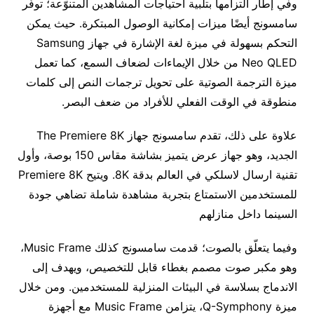
وفي إطار التزامها بتلبية احتياجات المشاهدين المتنوّعة؛ توفّر
سامسونج أيضًا ميزات إمكانية الوصول المبتكرة. حيث يمكن
التحكم بسهولة في ميزة لغة الإشارة في جهاز Samsung
Neo QLED من خلال الإيماءات لضعاف السمع، كما تعمل
ميزة الترجمة الصوتية على تحويل ترجمات النص إلى كلمات
منطوقة في الوقت الفعلي للأفراد من ضعف البصر.
علاوة على ذلك، تقدم سامسونج جهاز The Premiere 8K
الجديد، وهو جهاز عرض يتميز بشاشة مقاس 150 بوصة، وأول
تقنية ارسال لاسلكي في العالم بدقة 8K. ويتيح Premiere 8K
للمستخدمين الاستمتاع بتجربة مشاهدة شاملة تضاهي جودة
السينما داخل منازلهم
وفيما يتعلّق بالصوت؛ قدمت سامسونج كذلك Music Frame،
وهو مكبر صوت مصمم بغطاء قابل للتخصيص، ويهدف إلى
الاندماج بسلاسة في البيئات المنزلية للمستخدمين. ومن خلال
ميزة Q-Symphony، يتزامن Music Frame مع أجهزة