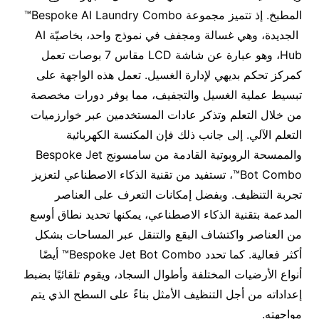
المطبخ. إذ تتميز مجموعة Bespoke AI Laundry Combo™
الجديدة، وهي غسالة ومجفف في نموذج واحد، بخاصيّة AI
Hub، وهو عبارة عن شاشة LCD مقاس 7 بوصات تعمل
كمركز تحكم بديهي لإدارة الغسيل. تعمل هذه الواجهة على
تبسيط عملية الغسيل والتجفيف، مما يوفر دورات مخصصة
من خلال التعلم وتذكر عادات المستخدمين عبر خوارزميات
التعلم الآلي. إلى جانب ذلك فإن المكنسة الكهربائية
والممسحة الروبوتية القادمة من سامسونج Bespoke Jet
Bot Combo™، تستفيد من تقنية الذكاء الاصطناعي لتعزيز
تجربة التنظيف. وبفضل إمكانات التعرف على العناصر
المدعمة بتقنية الذكاء الاصطناعي، يمكنها تحديد نطاق أوسع
من العناصر واكتشاف البقع والتنقل عبر المساحات بشكل
أكثر فعالية. كما تحدد Bespoke Jet Bot Combo™ أيضًا
أنواع الأرضيات المختلفة وأطوال السجاد، ويقوم تلقائيًا بضبط
إعداداته من أجل التنظيف الأمثل بناءً على السطح الذي يتم
مواجهته.