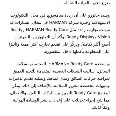
تعزيز تجربة القيادة الشاملة.
وشدد جاتوزو على أن ريادة سامسونج في مجال التكنولوجيا
الاستهلاكية وخبرة شركة HARMAN في مجال السيارات قد
سهلت تجارب رائدة مثل HARMAN Ready Care وReady
Vision وReady Display. وأكد أن التعاون بين الطرفين
أصبح أكثر تكاملاً، ويركّز على تقديم تجارب أكثر أهمية وتأثيرًا
على المنظومة بأكملها داخل المقصورة.
ويستخدم HARMAN’s Ready Care، المخصص لسلامة
السائق، أساليب الشبكات العصبية المتقدمة للتعلم العميق
لمراقبة حركات السائق ومدى انتباهه. ويمكنه تقديم تذكيرات
وتنبيهات مخصصة لتعزيز السلامة. بالإضافة إلى ذلك، يمكن
لبرنامج Ready Care التمييز بين الركاب البالغين والأطفال،
مما يتيح إجراء تعديلات على إعدادات نشر الوسادة الهوائية
وفقاً لذلك.