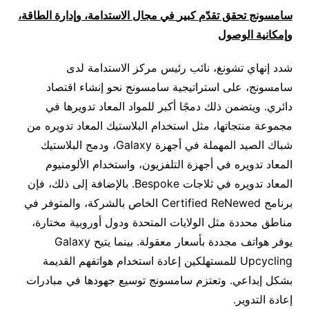
سامسونج تحقق
تقدّم كبير
في مجال الاستدامة، وإدارة الطاقة،
وإمكانية الوصول
شدد إنهاي تشونغ، نائب رئيس مركز الاستدامة لدى
سامسونج، على استراتيجية سامسونج نحو إنشاء اقتصاد
دائري. ويتضمن ذلك دمجًا أكبر للمواد المعاد تدويرها في
مجموعة منتجاتها، مثل استخدام البلاستيك المعاد تدويره من
شباك الصيد المهملة في أجهزة Galaxy، ودمج البلاستيك
المعاد تدويره في أجهزة التلفزيون، واستخدام الألومنيوم
المعاد تدويره في ثلاجات Bespoke. بالإضافة إلى ذلك، فإن
برنامج Certified ReNewed الخاص بالشركة، والمتوفر في
مناطق محددة مثل الولايات المتحدة ودول أوروبية مختارة،
يوفر هواتف مجددة بأسعار معقولة. بينما يتيح Galaxy
Upcycling للمستهلكين إعادة استخدام هواتفهم القديمة
بشكل إبداعي. وتعتزم سامسونج توسيع جهودها في مبادرات
إعادة التدوير.