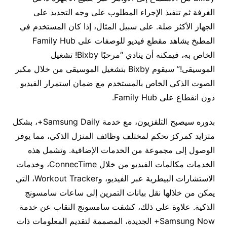
الغرفة ثم تنفيذ الإجراء المطلوب على وجه التحديد على
الجهاز الأكثر صلة. على سبيل المثال، إذا كان المستخدم في
المطبخ يشاهد مقطع فيديو للوصفات على Family Hub
الخاص به، فيمكنه أن ينادي “مرحبًا Bixby! تشغيل
الموسيقى!” سيقوم Bixby بتشغيل الموسيقى من خلال مكبر
الصوت الذكي الخاص بالمستخدم مع ضمان استمرار الفيديو
دون انقطاع على Family Hub.
بدوره سيصبح التلفزيون، مع خدمة Samsung Daily+، بشكل
متزايد كمركز تحكم لمختلف وظائف المنزل الذكي، مما يوفر
الوصول إلى مجموعة من الخدمات الإضافية. وتشمل هذه
الخدمات مكالمات الفيديو من خلال ConnecTime، وخدمات
الاستشارات البيطرية عبر الفيديو، وWorkout Tracker، التي
يمكن من خلالها نقل بيانات التمرين إلى ساعات سامسونج
الذكية. علاوة على ذلك، كشفت سامسونج النقاب عن خدمة
Samsung Now+ الجديدة، المصممة لتقديم المعلومات ذات