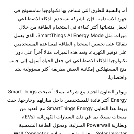
أما بالنسبة للطرق التي تساهم بها تكنولوجيا سامسونج في
جهود الاستدامة، فإن الشركة تستخدم الذكاء الاصطناعي
لجعل منتجاتها أكثر كفاءة في استخدام الطاقة من خلال
ميزات مثل SmartThings AI Energy Mode، الذي يعمل
تلقائيًا على تحسين استخدام الطاقة لمساعدة المستخدمين
على توفير الكهرباء. وتعد هذه الميزات مثالا آخراً على دور
تكنولوجيا الذكاء الاصطناعي في جعل الحياة أسهل، إلى جانب
منح المستهلكين إمكانية العيش بطريقة أكثر مسؤولية بيئيا
واقتصاديا.
ويوفر التعاون الجديد مع شركة تيسلا؛ أصبحت SmartThings
Energy أكثر فائدة للمستخدمين داخل منازلهم وخارجها. حيث
يربط هذا التعاون SmartThings Energy مع العديد من
منتجات تيسلا، بما في ذلك السيارات الكهربائية (EVs)،
وبطارية Powerwall المنزلية، ومحوّل الطاقة الشمسية
Solar Inverter، وحلول شحن موصلات Wall Connector
.