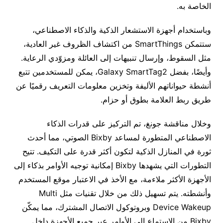
الخاصة به.
وباستخدام أجهزة الاستشعار الذكية والذكاء الاصطناعي،
ستتمكن SmartThings من اكتشاف الظروف غير العادية،
مثل السقوط، وإرسال تنبيهات إلى العائلة ومزوّدي الرعاية.
وأيضًا، بفضل Galaxy SmartTag2، يمكن للمستخدمين تتبع
أنشطة حيواناتهم الأليفة وتخزين معلومات التعريف رقميًا عن
طريق ربط العلامة بطوق أو حزام.
وخلال مناقشة جونغ، تم التركيز على قدرات الذكاء
الاصطناعي المتطورة لمساعد Bixby الصوتي، مما أحدث
ثورة في المنازل الذكية لتكون أكثر قدرة على التكيف. تتيح
التطورات التي يشهدها Bixby إمكانية توجيه الأوامر بذكاء إلى
الأجهزة الأكثر ملاءمة، مع الأخذ في الاعتبار موقع المستخدم
وأنشطته. يتم تسهيل ذلك من خلال تقنيات مثل Multi
Device Wakeup وبروتوكول الاتصال المشترك، مما يمكّن
Bixby من الاستماع إلى الأوامر عبر جميع الأجهزة داخل