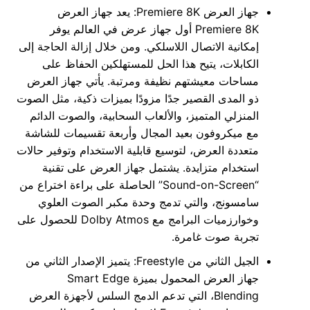
جهاز العرض Premiere 8K: يعد جهاز العرض
Premiere 8K أول جهاز عرض في العالم يوفر
إمكانية الاتصال اللاسلكي. ومن خلال إزالة الحاجة إلى
الكابلات، يتيح هذا الحل للمستهلكين الحفاظ على
مساحات معيشتهم نظيفة ومرتبة. يأتي جهاز العرض
ذو المدى القصير جدًا مزودًا بميزات ذكية، مثل الصوت
المنزلي المتميز، والألعاب السحابية، والصوت الدائم
مع ميكروفون بعيد المجال وأربعة تقسيمات للشاشة
متعددة العرض، لتوسيع قابلية الاستخدام وتوفير حالات
استخدام متزايدة. يشتمل جهاز العرض على تقنية
“Sound-on-Screen” الحاصلة على براءة اختراع من
سامسونج، والتي تدمج وحدة مكبر الصوت العلوي
وخوارزميات البرامج مع Dolby Atmos للحصول على
تجربة صوت غامرة.
الجيل الثاني من Freestyle: يتميز الإصدار الثاني من
جهاز العرض المحمول بميزة Smart Edge
Blending، التي تدعم الدمج السلس لأجهزة العرض