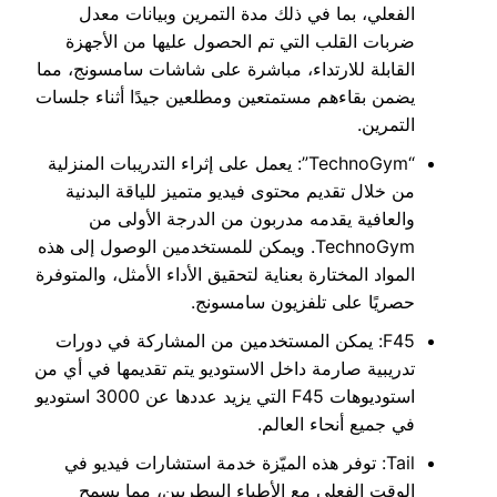
الفعلي، بما في ذلك مدة التمرين وبيانات معدل
ضربات القلب التي تم الحصول عليها من الأجهزة
القابلة للارتداء، مباشرة على شاشات سامسونج، مما
يضمن بقاءهم مستمتعين ومطلعين جيدًا أثناء جلسات
التمرين.
“TechnoGym”: يعمل على إثراء التدريبات المنزلية
من خلال تقديم محتوى فيديو متميز للياقة البدنية
والعافية يقدمه مدربون من الدرجة الأولى من
TechnoGym. ويمكن للمستخدمين الوصول إلى هذه
المواد المختارة بعناية لتحقيق الأداء الأمثل، والمتوفرة
حصريًا على تلفزيون سامسونج.
F45: يمكن المستخدمين من المشاركة في دورات
تدريبية صارمة داخل الاستوديو يتم تقديمها في أي من
استوديوهات F45 التي يزيد عددها عن 3000 استوديو
في جميع أنحاء العالم.
Tail: توفر هذه الميّزة خدمة استشارات فيديو في
الوقت الفعلي مع الأطباء البيطريين، مما يسمح