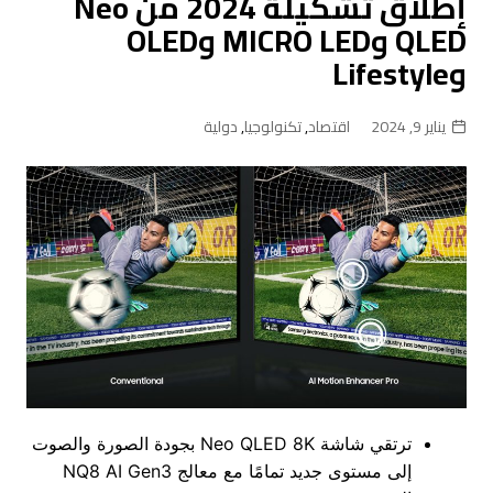
إطلاق تشكيلة 2024 من Neo
QLED وMICRO LED وOLED
وLifestyle
يناير 9, 2024
اقتصاد
,
تكنولوجيا
,
دولية
ترتقي شاشة Neo QLED 8K بجودة الصورة والصوت
إلى مستوى جديد تمامًا مع معالج NQ8 AI Gen3