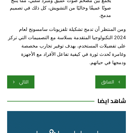
يجمع بين مضخم صوت عميق ومبرد سلبي، مما ينتج
صوتًا عميقًا وخاليًا من التشويش، كل ذلك في تصميم
مدمج.
ومن المنتظر أن تدمج تشكيلة تلفزيونات سامسونج لعام
2024 التكنولوجيا المتقدمة بسلاسة مع التصميمات التي تركز
على تفضيلات المستخدم، بهدف توفير تجارب مخصصة
وغامرة تُحدث ثورة في كيفية تفاعل الأفراد مع الأجهزة
ودمجها في حياتهم.
تصفّح
السابق
التالي
المقالات
شاهد ايضا