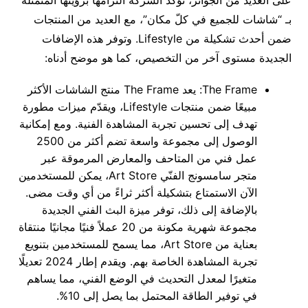
على العديد من الجوائز، تؤكد الشركة التزامها برؤيتها المتمثلة
بـ “شاشات للجميع في كلّ مكان”، مع العديد من المنتجات
ضمن أحدث تشكيلة من Lifestyle. وتوفر هذه الإضافات
الجديدة مستوى آخر من التخصيص، كما هو موضح أدناه:
The Frame: يعد The Frame منتج الشاشات الأكثر
مبيعًا ضمن منتجات Lifestyle، ويقدّم ميزات مطورة
تهدف إلى تحسين تجربة المشاهدة الفنية. ومع إمكانية
الوصول إلى مجموعة واسعة تضم أكثر من 2500
عمل فني من المتاحف والمعارض المرموقة عبر
متجر سامسونج الفنّي Art Store، يمكن للمستخدمين
الآن الاستمتاع بتشكيلة أكثر ثراءً من أي وقت مضى.
بالإضافة إلى ذلك، توفر ميزة البث الفني الجديدة
مجموعة شهرية مكونة من 20 عملاً فنيًا مجانيًا منتقاة
بعناية من Art Store، مما يسمح للمستخدمين بتنويع
تجربة المشاهدة الخاصة بهم. ويقدم إطار 2024 تعديلًا
متغيرًا لمعدل التحديث في الوضع الفني، مما يساهم
في توفير الطاقة المحتمل بما يصل إلى 10%.