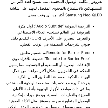
بعروض إمكانية الوصول المحسنة، مما يسمح لعدد أكبر من
المستهلكين بالاستمتاع بالمحتوى المفضل لديهم على شاشة
Samsung Neo QLED أكثر من أي وقت مضى.
الترجمة الصوتية “Audio Subtitle”: أول ميّزة
تلفزيونية في العالم تستخدم الذكاء الاصطناعي
والتعرف البصري على الأحرف (OCR) لتقديم دليل
صوتي للترجمات المضمنة في الوقت الفعلي.
:Remote for Barrier Freeتم تصميم تطبيق
“Remote for Barrier Free” خصيصًا للأفراد ذوي
الإعاقات البصرية أو السمعية أو الجسدية، مما يسهل
التحكم في التلفزيون بشكل أكثر مراعاة من خلال
الهواتف الذكية. صمم هذا التطبيق القابل للتكيف
بدرجة كبيرة مع تحسينات مخصصة لواجهة المستخدم،
بما في ذلك مواضع الأزرار البديهية وأنظمة الألوان
المميزة والتعليقات اللمسية. ويدمج ميزات إمكانية
الوصول المتطورة من سامسونج، مثل الأدلة الصوتية،
مما يضمن سهولة الوصول مباشرة من الهاتف الذكي.