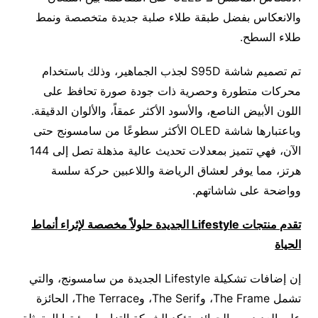
والانعكاس بفضل طبقة طلاء صلبة جديدة متخصصة ونمط
طلاء السطح.
تم تصميم شاشة S95D لجذب الجماهير، وذلك باستخدام
محركات متطورة وحصرية ذات جودة صورة تحافظ على
اللون الأبيض الناصع، والأسود الأكثر عمقاً، والألوان الدقيقة.
وباعتبارها شاشة OLED الأكثر سطوعًا من سامسونج حتى
الآن، فهي تتميز بمعدلات تحديث عالية مذهلة تصل إلى 144
هرتز، مما يوفر لعشاق الرياضة واللاعبين حركة سلسة
وواضحة على شاشاتهم.
تقدم منتجات
Lifestyle
الجديدة حلولاً مخصصة لإثراء
أنماط
الحياة
إن إضافات تشكيلة Lifestyle الجديدة من سامسونج، والتي
تشمل The Frame، وThe Serif، وThe Terrace، الحائزة