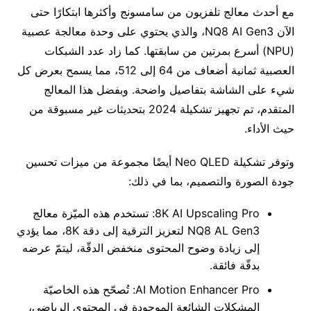
مع أحدث معالج تلفزيون من سامسونج وأكثرها ابتكارًا حتى
الآن NQ8 AI Gen3، والذي يحتوي على وحدة معالجة عصبية
(NPU) أسرع بمرتين من سابقتها. كما زاد عدد الشبكات
العصبية ثمانية أضعاف من 64 إلى 512، مما يسمح بعرض كل
شيء على الشاشة بتفاصيل واضحة. وبفضل هذا المعالج
المتقدم، تم تجهيز تشكيلة 2024 بتحديثات غير مسبوقة من
حيث الأداء.
وتوفر تشكيلة Neo QLED أيضًا مجموعة من ميزات تحسين
جودة الصورة والتصميم، بما في ذلك:
8K AI Upscaling Pro: تستخدم هذه الميّزة معالج
NQ8 AL Gen3 لتعزيز الترقية إلى دقة 8K، مما يؤدي
إلى زيادة وضوح المحتوى منخفض الدقّة، ليتمّ عرضه
بدقّة فائقة.
AI Motion Enhancer Pro: تُصحّح هذه الخاصيّة
المشكلات الشائعة الموجودة في المحتوى الرياضي،