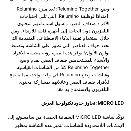
وضع Relumino Together: تُعد ميزة Relumino
امتدادًا لوظيفة Relumino، التي تلبي احتياجات
الأفراد ضعاف البصر، وتسهل استمتاعهم بمحتوى
التلفزيون دون الحاجة إلى أجهزة قابلة للارتداء. ومن
خلال استخدام تقنية الذكاء الاصطناعي المتقدمة التي
تحدد حواف العناصر التي تظهر على الشاشة وتضبط
توازن الألوان؛ توفر هذه الميزة رؤية محسنة للأفراد
والأشياء للمستخدمين ضعاف البصر. يقدم وضع
Relumino Together كلاً من الشاشات القياسية
وشاشات وضع Relumino في وقت واحد، مما يسمح
للأفراد ضعاف البصر وعائلاتهم بمشاركة محتوى
التلفزيون والاستمتاع به معًا
MICRO LED
: تجاوز حدود تكنولوجيا العرض
تؤكّد شاشة MICRO LED الشفافة الجديدة من سامسونج إلى
الإمكانات اللامحدودة للشاشات. تتميز هذه الشاشة بمظهر