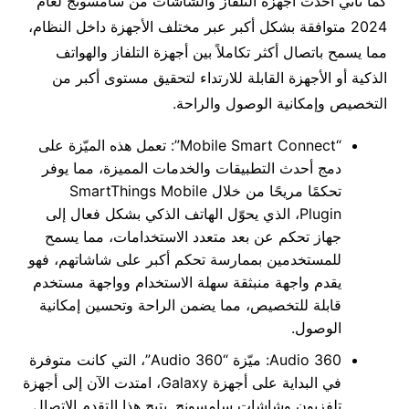
كما تأتي أحدث أجهزة التلفاز والشاشات من سامسونج لعام
2024 متوافقة بشكل أكبر عبر مختلف الأجهزة داخل النظام،
مما يسمح باتصال أكثر تكاملاً بين أجهزة التلفاز والهواتف
الذكية أو الأجهزة القابلة للارتداء لتحقيق مستوى أكبر من
التخصيص وإمكانية الوصول والراحة.
“Mobile Smart Connect”: تعمل هذه الميّزة على
دمج أحدث التطبيقات والخدمات المميزة، مما يوفر
تحكمًا مريحًا من خلال SmartThings Mobile
Plugin، الذي يحوّل الهاتف الذكي بشكل فعال إلى
جهاز تحكم عن بعد متعدد الاستخدامات، مما يسمح
للمستخدمين بممارسة تحكم أكبر على شاشاتهم، فهو
يقدم واجهة منبثقة سهلة الاستخدام وواجهة مستخدم
قابلة للتخصيص، مما يضمن الراحة وتحسين إمكانية
الوصول.
360 Audio: ميّزة “360 Audio”، التي كانت متوفرة
في البداية على أجهزة Galaxy، امتدت الآن إلى أجهزة
تلفزيون وشاشات سامسونج. يتيح هذا التقدم الاتصال