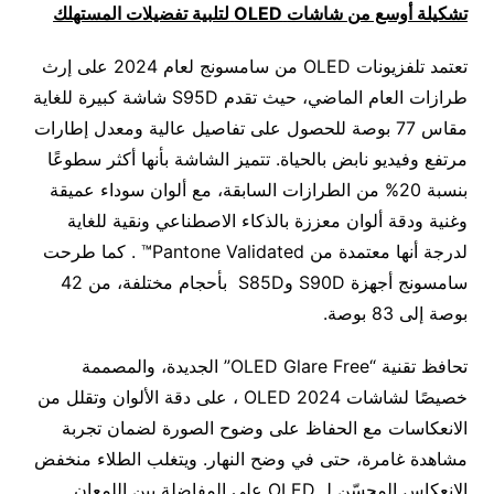
تشكيلة أوسع من شاشات
OLED
لتلبية تفضيلات المستهلك
تعتمد تلفزيونات OLED من سامسونج لعام 2024 على إرث
طرازات العام الماضي، حيث تقدم S95D شاشة كبيرة للغاية
مقاس 77 بوصة للحصول على تفاصيل عالية ومعدل إطارات
مرتفع وفيديو نابض بالحياة. تتميز الشاشة بأنها أكثر سطوعًا
بنسبة 20% من الطرازات السابقة، مع ألوان سوداء عميقة
وغنية ودقة ألوان معززة بالذكاء الاصطناعي ونقية للغاية
لدرجة أنها معتمدة من Pantone Validated™ . كما طرحت
سامسونج أجهزة S90D وS85D بأحجام مختلفة، من 42
بوصة إلى 83 بوصة.
تحافظ تقنية “OLED Glare Free” الجديدة، والمصممة
خصيصًا لشاشات OLED 2024 ، على دقة الألوان وتقلل من
الانعكاسات مع الحفاظ على وضوح الصورة لضمان تجربة
مشاهدة غامرة، حتى في وضح النهار. ويتغلب الطلاء منخفض
الانعكاس المحسّن لـ OLED على المفاضلة بين اللمعان