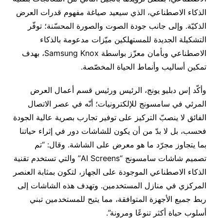
الذكاء الاصطناعي، الذي سيعيد صياغة مفهوم قدرات العرض
الذكيّة. وإلى جانب جودة الصوت والصورة المحسّنة؛ توفّر
التشكيلة الجديدة للمستهلكين ميّزات مدعومة بالذكاء
الاصطناعي وبأمان معزّز بواسطة Samsung Knox، بهدف
تمكين أساليب وأنماط الحياة المخصّصة.
وأكّد إس دبليو يونج، الرئيس ورئيس قسم أعمال العرض
المرئي في سامسونج للإلكترونيات؛ أنّه في عصر الاتصال
الفائق لا ينصبّ التركيز على توفير تجارب بصرية عالية الجودة
فحسب، بل لا بدّ من أن يكون للشاشات دور في إثراء حياتنا
بما يتجاوز مجرّد ما هو معرض على الشاشة. وقال: “تم
تصميم شاشات سامسونج “AI Screens” والتي تستخدم تقنية
الذكاء الاصطناعي الموجودة على الجهاز، لتكون بمثابة العنصر
المركزي في منازل المستخدمين. وتهدف هذه الشاشات إلى
ربط جميع الأجهزة المتوافقة، مما يتيح للمستخدمين تبني
أسلوب حياة أكثر تنوعًا ومرونة”.