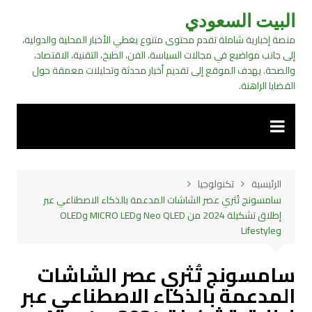
لتجاوز
البيت السعودي
لى
منصة إخبارية شاملة تقدم محتوى متنوع يغطي الأخبار المحلية والدولية،
لمحتوى
إلى جانب مواضيع في مجالات السياسة، الفن، الطبخ، التقنية، الاقتصاد،
والصحة. يهدف الموقع إلى تقديم أخبار محدثة وتحليلات معمقة حول
القضايا الراهنة.
الرئيسية
تكنولوجيا
سامسونج تُثري عصر الشاشات المدعمة بالذكاء الاصطناعي عبر
إطلاق تشكيلة 2024 من Neo QLED وMICRO LED وOLED
وLifestyle
سامسونج تُثري عصر الشاشات
المدعمة بالذكاء الاصطناعي عبر