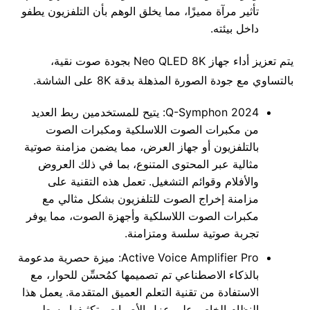
تأثير مرآة مميزًا، مما يخلق الوهم بأن التلفزيون يطفو
داخل بيئته.
يتم تعزيز أداء جهاز Neo QLED 8K بجودة صوت نقية،
بالتساوي مع جودة الصورة المذهلة بدقة 8K على الشاشة.
2024 Q-Symphon: يتيح للمستخدمين ربط العديد
من مكبرات الصوت اللاسلكية ومكبرات الصوت
بالتلفزيون أو جهاز العرض، مما يضمن مزامنة صوتية
مثالية عبر المحتوى المتنوع، بما في ذلك العروض
والأفلام وقوائم التشغيل. تعمل هذه التقنية على
مزامنة إخراج الصوت للتلفزيون بشكل مثالي مع
مكبرات الصوت اللاسلكية وأجهزة الصوت، مما يوفر
تجربة صوتية سلسة ومتزامنة.
Active Voice Amplifier Pro: ميزة حصرية مدعومة
بالذكاء الاصطناعي تم تصميمها كمُحسِّن للحوار، مع
الاستفادة من تقنية التعلم العميق المتقدمة. يعمل هذا
النظام الخاص على عزل الأصوات وتكثيفها وسط