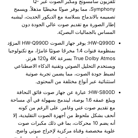
تلفزيون سامسونج ومكبر الصوت عبر Q-
Symphony، مما يوفر صوتًا محيطيًا مذهلاً. ويسمح
تصميمه بالاندماج بسلاسة مع الديكور الحديث، ليشبه
إطار الصورة مع تقديم صوت عالي الجودة دون
المساس بالجماليات البصريّة.
HW-Q990D: يوفر جهاز الصوت HW-Q990D المزوّد
بمنظومة قنوات 1.4 مخرجًا صوتيًا غامرًا، مع تكنولوجيا
True Dolby Atmos بسرعة 4K و120 هرتز.
ويستخدم التحليل الصوتي وتقنية الذكاء الاصطناعي
لضبط جودة الصوت، مما يضمن تجربة صوتية
استثنائية عبر أنواع مختلفة من المحتوى.
HW-S800D: عبارة عن جهاز صوت فائق النحافة
ويبلغ عمقه 1.6 بوصة، ليندمج بسهولة في أي مساحة
مع تقديم صوت غني وغامر. على الرغم من كونه
أنحف بشكل ملحوظ من أجهزة الصوت التقليدية، إلا
أنه يضم 10 محركات، بما في ذلك مكبرات صوت
علوية مخصصة وقناة مركزية لإخراج صوتي واضح.