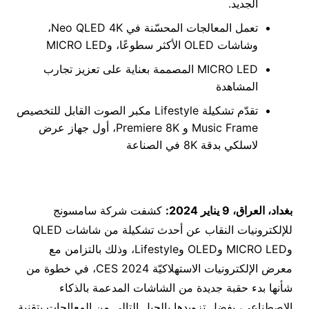
الجديد.
تعمل المعالجات المحسّنة في Neo QLED 4K،
وشاشات OLED الأكثر سطوعًا، وMICRO LED
MICRO LED المصممة بعناية على تعزيز تجارب
المشاهدة
تقدّم تشكيلة Lifestyle مكبر الصوت القابل للتخصيص
Music Frame و Premiere 8K، أول جهاز عرض
لاسلكي بدقة 8K في الصناعة
بغداد
، العراق، 9 يناير 2024:
كشفت شركة سامسونج
للإلكترونيات النقاب عن أحدث تشكيلة من شاشات QLED
وMICRO LED وOLED وLifestyle، وذلك بالتزامن مع
معرض الإلكترونيات الاستهلاكيّة CES 2024، في خطوة من
شأنها بدء حقبة جديدة من الشاشات المدعمة بالذكاء
الاصطناعي، بفضل تزويدها بالجيل التالي من المعالجات بتقنية