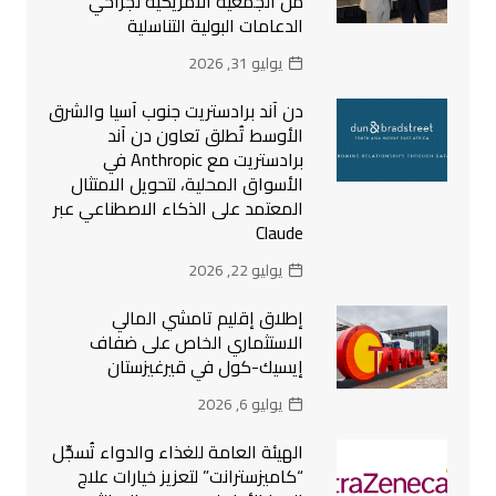
من الجمعية الأمريكية لجراحي
الدعامات البولية التناسلية
يوليو 31, 2026
دن آند برادستريت جنوب آسيا والشرق
الأوسط تُطلق تعاون دن آند
برادستريت مع Anthropic في
الأسواق المحلية، لتحويل الامتثال
المعتمد على الذكاء الاصطناعي عبر
Claude
يوليو 22, 2026
إطلاق إقليم تامشي المالي
الاستثماري الخاص على ضفاف
إيسيك-كول في قيرغيزستان
يوليو 6, 2026
الهيئة العامة للغذاء والدواء تُسجِّل
“كاميزسترانت” لتعزيز خيارات علاج