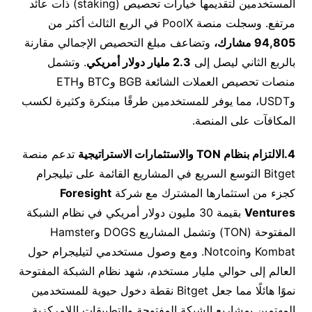
المستخدمين لتقديمها خيارات تحصيص (staking) ذات عائد
مرتفع. وسجلت منصة PoolX في الربع الثالث أكثر من
94,805 مشارك،
وتضاعف مبلغ التحصيص الإجمالي مقارنة
بالربع الثاني ليصل إلى
2.3 مليار دولار أمريكي
. وتشمل
منصات تحصيص العملات الشائعة BGB وBTC وETH
وUSDT، مما يوفر للمستخدمين طرقًا مبتكرة وكثيرة لكسب
المكافآت على المنصة.
4.الالتزام بنظام
TON
والاستثمارات الاستراتيجية
تدعم منصة
Bitget التوسع السريع في المشاريع القائمة على تيليجرام
كجزء من استثمارها المشترك مع شركة
Foresight
Ventures
بقيمة 30 مليون دولار أمريكي في نظام الشبكة
المفتوحة (TON) وتشمل المشاريع DOGS وHamster
Kombat وNotcoin. ومع وصول مستخدمي لتيليجرام حول
العالم إلى حوالي مليار مستخدم، شهد نظام الشبكة المفتوحة
نموًا هائلًا مما جعل Bitget نقطة دخول حيوية للمستخدمين
المهتمين بمشاريع الشبكة المفتوحة والتطبيقات اللامركزية.