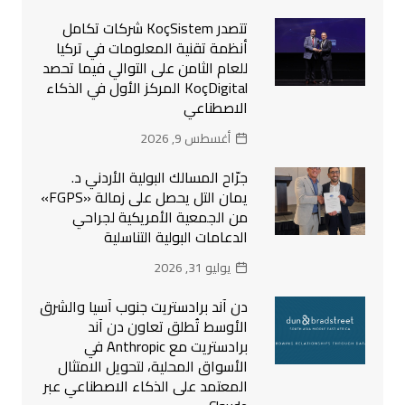
تتصدر KoçSistem شركات تكامل
أنظمة تقنية المعلومات في تركيا
للعام الثامن على التوالي فيما تحصد
KoçDigital المركز الأول في الذكاء
الاصطناعي
أغسطس 9, 2026
جرّاح المسالك البولية الأردني د.
يمان التل يحصل على زمالة «FGPS»
من الجمعية الأمريكية لجراحي
الدعامات البولية التناسلية
يوليو 31, 2026
دن آند برادستريت جنوب آسيا والشرق
الأوسط تُطلق تعاون دن آند
برادستريت مع Anthropic في
الأسواق المحلية، لتحويل الامتثال
المعتمد على الذكاء الاصطناعي عبر