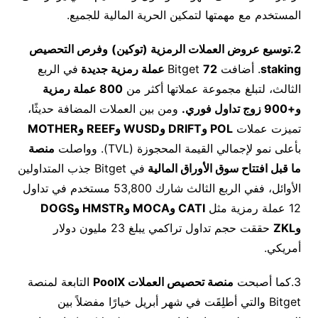
المستخدم مع مهمتها لتمكين الحرية المالية للجميع.
2.توسيع عروض العملات الرمزية (
توكين)
وفرص التحصيص
staking
. أضافت Bitget
72 عملة رمزية جديدة
في الربع
الثالث، لتبلغ مجموعة عملاتها أكثر من
800 عملة رمزية
و+900 زوج تداول فوري.
ومن بين العملات المضافة حديثًا،
تميزت عملات
POL
و
DRIFT
و
WUSD
و
REEF
و
MOTHER
بأعلى نمو لإجمالي القيمة المحجوزة (TVL). وواصلت
منصة
ما قبل افتتاح سوق الأوراق المالية
في Bitget جذب المتداولين
الأوائل، ففي الربع الثالث شارك 53,800 مستخدم في تداول
12 عملة رمزية مثل
CATI
و
MOCA
و
HMSTR
و
DOGS
و
ZKL
حققت حجم تداول تراكمي يبلغ 23 مليون دولار
أمريكي.
3.كما أصبحت
منصة تحصيص العملات
PoolX
التابعة لمنصة
Bitget والتي أطلِقَت في شهر أبريل خيارًا مفضلاً بين