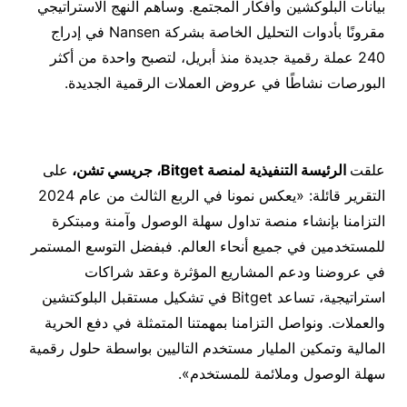
بيانات البلوكشين وأفكار المجتمع. وساهم النهج الاستراتيجي
مقرونًا بأدوات التحليل الخاصة بشركة Nansen في إدراج
240 عملة رقمية جديدة منذ أبريل، لتصبح واحدة من أكثر
البورصات نشاطًا في عروض العملات الرقمية الجديدة.
علقت
الرئيسة التنفيذية لمنصة
Bitget
، جريسي تشن،
على
التقرير قائلة: «يعكس نمونا في الربع الثالث من عام 2024
التزامنا بإنشاء منصة تداول سهلة الوصول وآمنة ومبتكرة
للمستخدمين في جميع أنحاء العالم. فبفضل التوسع المستمر
في عروضنا ودعم المشاريع المؤثرة وعقد شراكات
استراتيجية، تساعد Bitget في تشكيل مستقبل البلوكتشين
والعملات. ونواصل التزامنا بمهمتنا المتمثلة في دفع الحرية
المالية وتمكين المليار مستخدم التاليين بواسطة حلول رقمية
سهلة الوصول وملائمة للمستخدم».