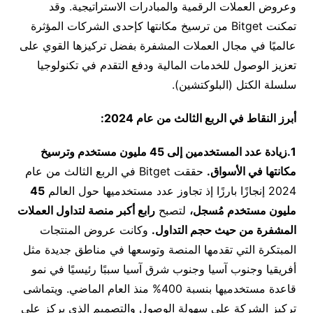
وعروض العملات الرقمية والمبادرات الاستراتيجية. وقد
تمكنت Bitget من ترسيخ مكانتها كإحدى الشركات المؤثرة
عالميًا في مجال العملات المشفرة بفضل تركيزها القوي على
تعزيز الوصول للخدمات المالية ودفع التقدم في تكنولوجيا
سلسلة الكتل (البلوكتشين).
أبرز النقاط في الربع الثالث من عام 2024:
1.زيادة عدد المستخدمين إلى 45 مليون مستخدم وترسيخ
مكانتها في الأسواق.
حققت Bitget في الربع الثالث من عام
2024 إنجازًا بارزًا إذ تجاوز عدد مستخدميها حول العالم
45
مليون مستخدم مُسجل،
لتصبح
رابع أكبر منصة لتداول العملات
المشفرة من حيث حجم التداول.
وكانت عروض المنتجات
المبتكرة التي تقدمها المنصة وتوسعها في مناطق جديدة مثل
أفريقيا وجنوب آسيا وجنوب شرق آسيا سببًا رئيسيًا في نمو
قاعدة مستخدميها بنسبة 400% منذ العام الماضي. ويتماشى
تركيز الشركة على سهولة الوصول والتصميم الذي يركز على