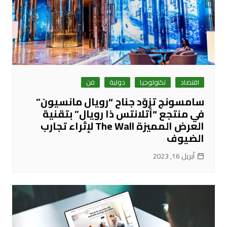
اقتصاد
تكنولوجيا
دولية
فن
سامسونج تزوّد جناح “رويال مانسيون”
في منتجع “أتلانتس ذا رويال” بتقنية
العرض المميزة The Wall لإثراء تجارب
الضيوف
أبريل 16, 2023