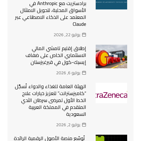
برادستريت مع Anthropic في
الأسواق المحلية، لتحويل الامتثال
المعتمد على الذكاء الاصطناعي عبر
Claude
يوليو 22, 2026
إطلاق إقليم تامشي المالي
الاستثماري الخاص على ضفاف
إيسيك-كول في قيرغيزستان
يوليو 6, 2026
الهيئة العامة للغذاء والدواء تُسجِّل
“كاميزسترانت” لتعزيز خيارات علاج
الخط الأول لمرضى سرطان الثدي
المتقدم في المملكة العربية
السعودية
يوليو 2, 2026
تُوسّع منصة الأصول الرقمية الرائدة