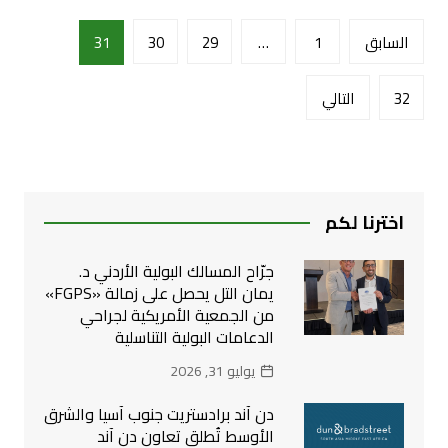
تعدد
السابق
1
…
29
30
31
صفحات
المقالات
32
التالي
اخترنا لكم
جرّاح المسالك البولية الأردني د.
يمان التل يحصل على زمالة «FGPS»
من الجمعية الأمريكية لجراحي
الدعامات البولية التناسلية
يوليو 31, 2026
دن آند برادستريت جنوب آسيا والشرق
الأوسط تُطلق تعاون دن آند