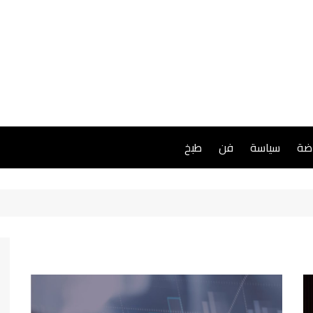
اضة
سياسة
فن
طبخ