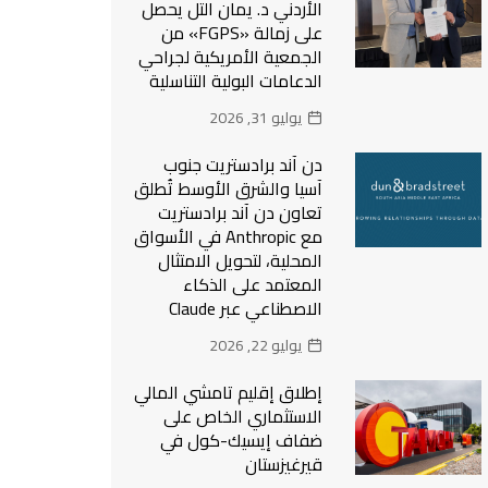
الأردني د. يمان التل يحصل
على زمالة «FGPS» من
الجمعية الأمريكية لجراحي
الدعامات البولية التناسلية
يوليو 31, 2026
دن آند برادستريت جنوب
آسيا والشرق الأوسط تُطلق
تعاون دن آند برادستريت
مع Anthropic في الأسواق
المحلية، لتحويل الامتثال
المعتمد على الذكاء
الاصطناعي عبر Claude
يوليو 22, 2026
إطلاق إقليم تامشي المالي
الاستثماري الخاص على
ضفاف إيسيك-كول في
قيرغيزستان