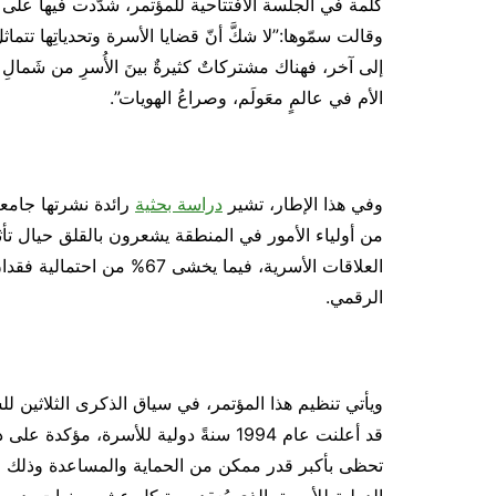
كلمة في الجلسة الافتتاحية للمؤتمر، شدّدت فيها على أهم
وقالت سمّوها:”لا شكَّ أنّ قضايا الأسرة وتحدياتِها تتماث
إلى آخر، فهناك مشتركاتٌ كثيرةٌ بينَ الأُسرِ من شَمالِ العا
الأم في عالمٍ معَولَم، وصراعُ الهويات”.
وفي هذا الإطار، تشير
دراسة بحثية
من أولياء الأمور في المنطقة يشعرون بالقلق حيال تأ
العلاقات الأسرية، فيما يخش
الرقمي.
ويأتي تنظيم هذا المؤتمر، في سياق الذكرى الثلاثين لل
قد أعلنت عام 1994 سنةً دولية للأسرة، م
تحظى بأكبر قدر ممكن من الحماية والمساعدة وذلك وفقً