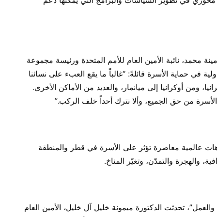
 محوري في تطوير السياسات والبرامج التي يمكنها دعم
مينة محمد، نائبة الأمين العام للأمم المتحدة ورئيسة مجموعة
لية في حماية الأسرة قائلةً: “غالباً ما يقع العبء على نسائنا
يا، ومن أوكرانيا إلى ميانمار، والعديد من الأماكن الأخرى.
أسرة من حق الجميع، وألا نترك أحداً خلف الركب.”
اهات عالمية معاصرة تؤثر على الأسرة في قطر والمنطقة
ية، والهجرة والتمدّن، وتغيّر المناخ.
العمل”، تحدثت الدكتورة ميمونة خليل آل خليل، الأمين العام