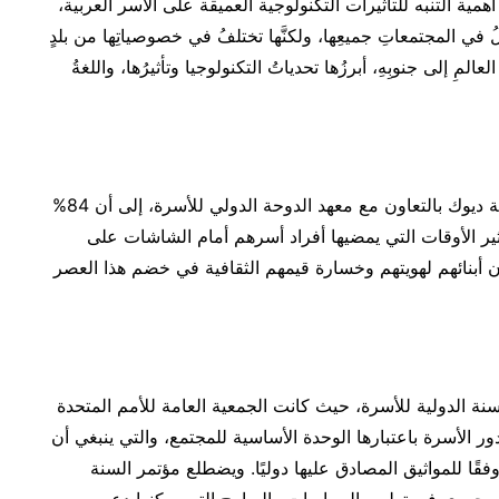
ية التنبه للتأثيرات التكنولوجية العميقة على الأُسر العربية،
لُ في المجتمعاتِ جميعِها، ولكنَّها تختلفُ في خصوصياتِها من بلدٍ
لمِ إلى جنوبِهِ، أبرزُها تحدياتُ التكنولوجيا وتأثيرُها، واللغةُ
رائدة نشرتها جامعة ديوك بالتعاون مع معهد الدوحة الدولي للأسرة، إلى أن 84%
ثير الأوقات التي يمضيها أفراد أسرهم أمام الشاشات على
ى 67% من احتمالية فقدان أبنائهم لهويتهم وخسارة قيمهم الثقافية في خضم هذا العصر
سنة الدولية للأسرة، حيث كانت الجمعية العامة للأمم المتحدة
ؤكدة على دور الأسرة باعتبارها الوحدة الأساسية للمجتمع، والتي ينبغي أن
ا للمواثيق المصادق عليها دوليًا. ويضطلع مؤتمر السنة