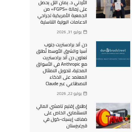
الأردني د. يمان التل يحصل
على زمالة «FGPS» من
الجمعية الأمريكية لجراحي
الدعامات البولية التناسلية
يوليو 31, 2026
دن آند برادستريت جنوب
آسيا والشرق الأوسط تُطلق
تعاون دن آند برادستريت
مع Anthropic في الأسواق
المحلية، لتحويل الامتثال
المعتمد على الذكاء
الاصطناعي عبر Claude
يوليو 22, 2026
إطلاق إقليم تامشي المالي
الاستثماري الخاص على
ضفاف إيسيك-كول في
قيرغيزستان