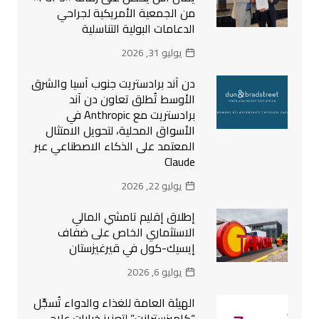
من الجمعية الأمريكية لجراحي
الدعامات البولية التناسلية
يوليو 31, 2026
دن آند برادستريت جنوب آسيا والشرق
الأوسط تُطلق تعاون دن آند
برادستريت مع Anthropic في
الأسواق المحلية، لتحويل الامتثال
المعتمد على الذكاء الاصطناعي عبر
Claude
يوليو 22, 2026
إطلاق إقليم تامشي المالي
الاستثماري الخاص على ضفاف
إيسيك-كول في قيرغيزستان
يوليو 6, 2026
الهيئة العامة للغذاء والدواء تُسجِّل
“كاميزسترانت” لتعزيز خيارات علاج