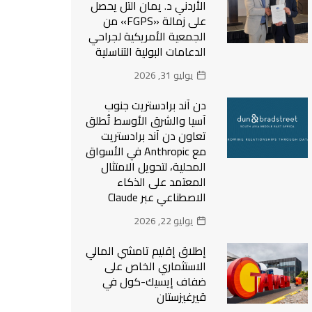
الأردني د. يمان التل يحصل
على زمالة «FGPS» من
الجمعية الأمريكية لجراحي
الدعامات البولية التناسلية
يوليو 31, 2026
دن آند برادستريت جنوب
آسيا والشرق الأوسط تُطلق
تعاون دن آند برادستريت
مع Anthropic في الأسواق
المحلية، لتحويل الامتثال
المعتمد على الذكاء
الاصطناعي عبر Claude
يوليو 22, 2026
إطلاق إقليم تامشي المالي
الاستثماري الخاص على
ضفاف إيسيك-كول في
قيرغيزستان