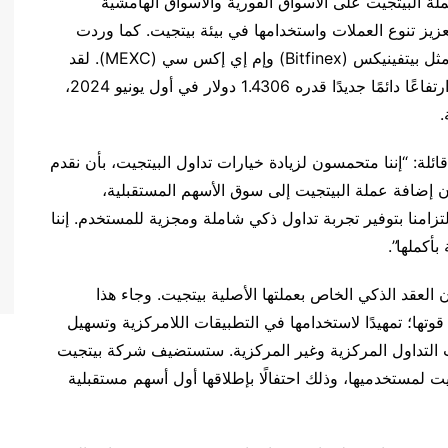
ملة البيتجيت على الأسواق الفورية والأسواق الهامشية
زيز تنوع العملات واستخدامها في بيئة بيتجيت. كما وردت
العملة في قوائم منصات تداول مركزية كبرى أخرى، مثل بيتفينيكس (Bitfinex) وإم إي إكس سي (MEXC). لقد
كان أداء عملة البيتجيت في السوق رائعًا، وقد حققت ارتفاعًا دائمًا جديدًا قدره 1.4306 دولار في أول يونيو 2024،
لة: “إننا متحمسون لزيادة خيارات تداول البيتجيت، بأن نقدم
إن إضافة عملة البيتجيت إلى سوق الأسهم المستقبلية،
تزامنا بتوفير تجربة تداول ذكي شاملة ومجزية للمستخدم. إننا
أكملها”.
لعقد الذكي الخاص بعملتها الأصلية بيتجيت. وجاء هذا
تها؛ تمهيدًا لاستخدامها في التطبيقات اللامركزية وتسهيل
ات التداول المركزية وغير المركزية. ستستضيف شركة بيتجيت
ن المسابقات وستطلق خلالها 20000 بيتجيت لمستخدميها، وذلك احتفالًا بإطلاقها أول أسهم مستقبلية