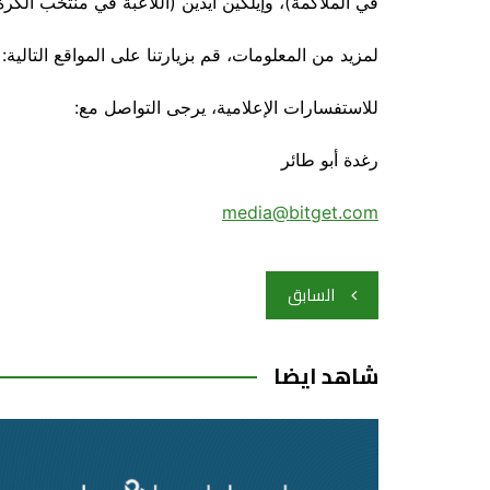
في الملاكمة)، وإيلكين أيدين (اللاعبة في منتخب الكرة
لمزيد من المعلومات، قم بزيارتنا على المواقع التالية:
للاستفسارات الإعلامية، يرجى التواصل مع:
رغدة أبو طائر
media@bitget.com
تصفّح
السابق
المقالات
شاهد ايضا