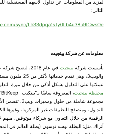
لمزيد من المعلومات عن تداول الأسهم المستقبلية للب
التالي:
suite.com/sync/Lh33dpqa1sTy0Lb4u38u9ICwsOe
معلومات عن شركة بيتجيت
تأسست شركة
بيتجيت
في عام 2018، لتصبح شركة عالمية رائدة متخصصة في مجال
عملائها على التداول بشكل أذكى من خلال ميزة التداول 
محفظة بيتجيت
،
مجموعة شاملة من ح
للتداول، ومتصفح للتطبيقات غير المركزية، وغيرها الك
الرقمية من خلال التعاون مع شركاء موثوقين، منهم ل
أتراك مثل: البطلة بوسه توسون (بطلة العالم في المص