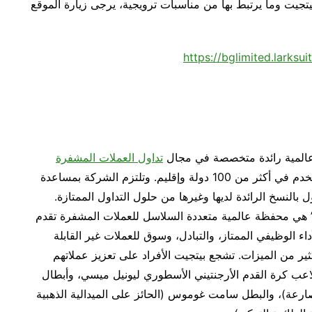
يتجيت وما يرتبط بها من مناسبات ترويجية، يرجى زيارة الموقع
https://bglimited.lark
تداول العملات المشفرة
والويب3، وهي تقدم خدماتها لأكثر من 25 مليون مستخدم في أكثر من 100 دولة وإقليم. وتلتزم الشركة بمساعدة
بالنسخ الرائدة لديها وغيرها من حلول التداول الممتازة.
 المعروفة سابقًا بـ”بيتكيب- BitKeep” هي محفظة عالمية متعددة السلاسل للعملات المشفرة تقدم
لول ومميزات ويب3، تتضمن الأداء الوظيفي الممتاز، والتبادل، وسوق للعملات غير القابلة
ثير من الميزات. تشجع بيتجيت الأفراد على تعزيز عملاتهم
اعب كرة القدم الأرجنتيني الأسطوري ليونيل ميسي، وأبطال
ارعة)، والبطل سامت غوموس (الحائز على الميدالية الذهبية