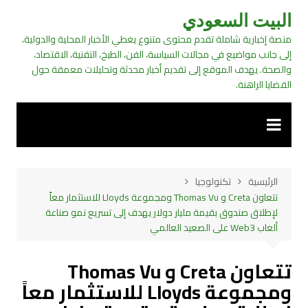
لتجاوز
البيت السعودي
لى
منصة إخبارية شاملة تقدم محتوى متنوع يغطي الأخبار المحلية والدولية،
لمحتوى
إلى جانب مواضيع في مجالات السياسة، الفن، الطبخ، التقنية، الاقتصاد،
والصحة. يهدف الموقع إلى تقديم أخبار محدثة وتحليلات معمقة حول
القضايا الراهنة.
الرئيسية
تكنولوجيا
تتعاون Creta و Thomas Vu ومجموعة Lloyds للاستثمار معاً
لإطلاق صندوق بقيمة مليار دولار يهدف إلى تسريع نمو صناعة
ألعاب Web3 على الصعيد العالمي
تتعاون Creta و Thomas Vu
ومجموعة Lloyds للاستثمار معاً