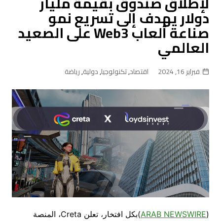
لإطلاق صندوق بقيمة مليار
دولار يهدف إلى تسريع نمو
صناعة ألعاب Web3 على الصعيد
العالمي
فبراير 16, 2024
اقتصاد
,
تكنولوجيا
,
دولية
,
رياضة
(
ARAB NEWSWIRE
)بكل افتخار، تعلن Creta، المنصة