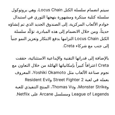
سيتم انضمام سلسلة الكتل Locus Chain، وهي بروتوكول
سلسلة كتلية مبتكرة ومشهورة بنهجها الثوري في استبدال
خوادم الألعاب المركزية، إلى الصندوق الجديد الذي تم إنشاؤه
حديثاً، ومن خلال الانضمام إلى هذه المبادرة، تؤكّد سلسلة
الكتل Locus Chain التزامها بدفع الابتكار وتعزيز النمو جنباً
إلى جنب مع شركاء Creta.
بالإضافة إلى قدراتها التقنية والإبداعية الاستثنائية، حققت
Creta اعترافاً كبيراً بإمكانياتها الهائلة من خلال التعاون مع
نجوم صناعة الألعاب مثل Yoshiki Okamoto، المعروف
بعمله في لعبة Street Fighter 2 وResident Evil
وMonster Strike، وThomas Vu، المنتج التنفيذي للعبة
League of Legends ومسلسل Arcane على Netflix.