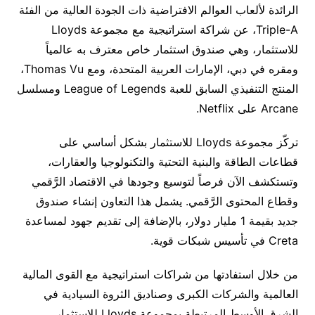
الرائدة لألعاب العوالم الافتراضية ذات الجودة العالية من الفئة
Triple-A، عن شراكة استراتيجية مع مجموعة Lloyds
للاستثمار، وهي صندوق استثمار خاص معترف به عالمياً
ومقره في دبي، الإمارات العربية المتحدة، ومع Thomas Vu،
المنتج التنفيذي السابق للعبة League of Legends ومسلسل
Arcane على Netflix.
تركّز مجموعة Lloyds للاستثمار بشكل أساسي على
قطاعات الطاقة والبنية التحتية والتكنولوجيا والعقارات،
وتستكشف الآن فرصاً لتوسيع وجودها في الاقتصاد الرَّقمي
وقطاع المحتوى الرَّقمي. يشمل هذا التعاون إنشاء صندوق
جديد بقيمة 1 مليار دولار، بالإضافة إلى تقديم جهود لمساعدة
Creta في تأسيس شبكات قوية.
من خلال استفادتها من شراكات استراتيجية مع القوى المالية
العالمية والشركات الكبرى وصناديق الثروة السيادية في
الشرق الأوسط المرتبطة بمجموعة Lloyds للاستثمار،