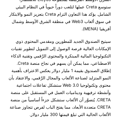
ستوسع Creta عملها لتلعب دوراً حيوياً في النظام البيئي
الشامل. يؤكد هذا التعاون التزام Creta بتعزيز النمو والابتكار
في سوق ألعاب Web3 في منطقة الشرق الأوسط وشمال
أفريقيا (MENA).
سيتيح الصندوق الجديد للمطورين ومقدمي المحتوى ذوي
الإمكانات العالية فرصة الوصول إلى التمويل لتطوير تقنيات
التكنولوجيا المالية المبتكرة والمحتوى الرَّقمي وتقنية الذكاء
الاصطناعي، مما يمكن أن يسهم في نجاح منصة Creta.
إطلاق الصندوق بقيمة 1 مليار دولار يعكس الاعتراف بأهمية
النمو المتزايد لصناعة الألعاب والمجال الرَّقمي، والاعتقاد بأن
محتوى وتكنولوجيا Web 3.0 ستشكل تفاعلات اجتماعية
وأنشطة ترفيهية وديناميات العمل في المستقبل على منصة
CRETA. يُتصوَّر أن الألعاب ستشكل جزءاً أساسياً من منصة
CRETA متعددة الأبعاد، مما يفتح الباب لفرص تتجاوز صناعة
الألعاب الحالية التي تبلغ قيمتها 300 مليار دولار.