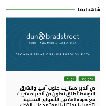
شاهد ايضا
تكنولوجيا
دولية
دن آند برادستريت جنوب آسيا والشرق
الأوسط تُطلق تعاون دن آند برادستريت
مع Anthropic في الأسواق المحلية،
لتحويل الامتثال المعتمد على الذكاء