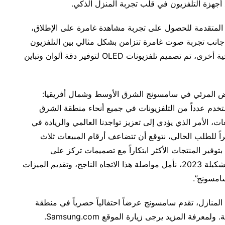
جهزة التلفزيون في قلب تجربة المنزل الذكي.
تستخدم مجموعة Neo QLED تقنية Quantum Dot المتقدمة للحصول على تجربة مشاهدة غامرة على الإطلاق،
جانب تجربة صوت غامرة تتزامن بشكل مثالي بين التلفزيون
والسماعات المدعومة بتقنية Dolby Atmos. ومن ناحية أخرى، تم تصميم تلفزيونات OLED لتوفير دقة ألوان وتباين
ض المرئي في سامسونج الشرق الأوسط وشمال أفريقيا:
تستخدم عدداً من التلفزيونات في جميع أنحاء منطقة الشرق
، الأمر الذي يؤدي إلى تعزيز تواجدنا العالمي والريادة في
ً للطلب الحالي، نتوقع أن تتضاعف أرقام المبيعات ثلاث
سونج ملتزمون بتوفير المنتجات الأكثر ابتكاراً مع تصميمات تركز على
المستهلك وتجارب المستخدمين المطورة. ومع وجود تشكيلة 2023، نأمل مواصلة هذا الاتجاه الناجح، وتقديم الميزات
سامسونج”.
في المنازل، تقدم سامسونج عرضاً احتفالياً حصرياً في منطقة
فة المزيد يرجى زيارة الموقع Samsung.com.