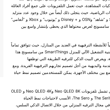
يات المشاهدة، حيث تعمل التلفزيونات على جمع أفراد العائلة
ات الرياضية، حيث يتجلى ذلك أيضاً من خلال وجود عدد متزايد
من الشركاء الإقليميين والعالميين، مثل STARZPLAY و “شاهد” وOSN و + Disney و “يوتيوب” و Xbox و “أنغامي”
ع سامسونج لعرض محتواها الذي يحظى بإنتشار واسع بين
للأنشطة الترفيهية في العديد من المنازل، حيث تتوافق تماماً
مع احتياجات نمط الحياة المتغير للمستهلكين. وتقود تقنية التشغيل الآلي للمنزل SmartThings من سامسونج هذا
ويعرض البيت الذكي للترفيه الطريقة التي توظفها
دمة والبديهية من أجل تصميم تجاربهم الترفيهية الفريدة. ومع
مع بين مختلف الأجهزة، يمكن للمستخدمين تصميم نمط حياة
وتعد مجموعة تلفزيونات سامسونج للعام 2023، والتي تشمل تلفزيونات Neo QLED 8K وNeo QLED 4K و OLED
الذكية مقاس 77 بوصة و 83 بوصة و The Frame و The Serif و The Sero، الأنسب لاحتياجات نمط الحياة
 في مجال الترفيه المنزلي من خلال الاتصال الذكي السلس،