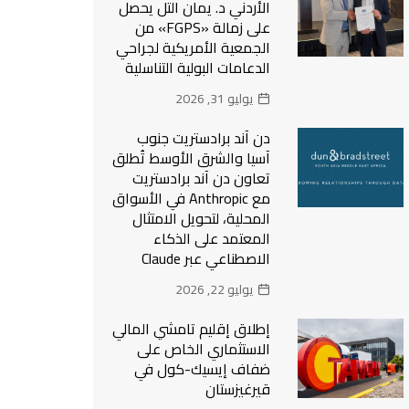
الأردني د. يمان التل يحصل
على زمالة «FGPS» من
الجمعية الأمريكية لجراحي
الدعامات البولية التناسلية
يوليو 31, 2026
دن آند برادستريت جنوب
آسيا والشرق الأوسط تُطلق
تعاون دن آند برادستريت
مع Anthropic في الأسواق
المحلية، لتحويل الامتثال
المعتمد على الذكاء
الاصطناعي عبر Claude
يوليو 22, 2026
إطلاق إقليم تامشي المالي
الاستثماري الخاص على
ضفاف إيسيك-كول في
قيرغيزستان