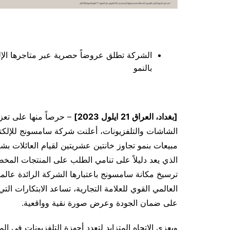
الشركة تطلق عروضاً حصرية عبر متاجرها الإل
بالنمو
[بغداد، العراق
21
ايلول 2023]
– حرصاً منها على تعز
الشاشات والتلفزيونات، أعلنت شركة سامسونج للإلكت
مبيعات بنمو تجاوز خانتين عشريتين لقيام العائلات بشر
الذي يعد دليلاً على تنامي الطلب على المنتجات المخص
العالمي القوي للعلامة التجارية، تساعد الابتكارات ال
على ضمان الجودة وعرض صورة نقية وواقعية.
ويعزى الاتجاه المتزايد لتعدد أجهزة التلفزيونات في 