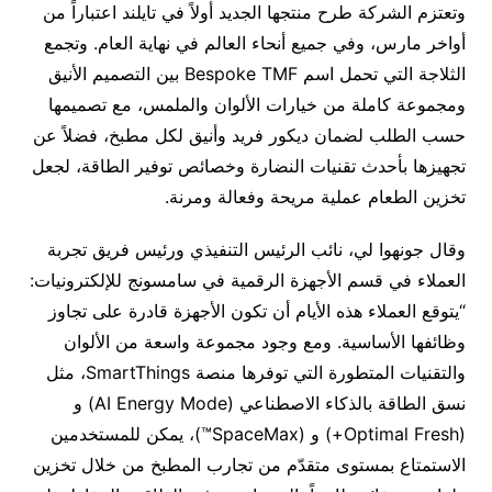
وتعتزم الشركة طرح منتجها الجديد أولاً في تايلند اعتباراً من
أواخر مارس، وفي جميع أنحاء العالم في نهاية العام. وتجمع
الثلاجة التي تحمل اسم Bespoke TMF بين التصميم الأنيق
ومجموعة كاملة من خيارات الألوان والملمس، مع تصميمها
حسب الطلب لضمان ديكور فريد وأنيق لكل مطبخ، فضلاً عن
تجهيزها بأحدث تقنيات النضارة وخصائص توفير الطاقة، لجعل
تخزين الطعام عملية مريحة وفعالة ومرنة.
وقال جونهوا لي، نائب الرئيس التنفيذي ورئيس فريق تجربة
العملاء في قسم الأجهزة الرقمية في سامسونج للإلكترونيات:
“يتوقع العملاء هذه الأيام أن تكون الأجهزة قادرة على تجاوز
وظائفها الأساسية. ومع وجود مجموعة واسعة من الألوان
والتقنيات المتطورة التي توفرها منصة SmartThings، مثل
نسق الطاقة بالذكاء الاصطناعي (AI Energy Mode) و
(Optimal Fresh+) و (SpaceMax™)، يمكن للمستخدمين
الاستمتاع بمستوى متقدّم من تجارب المطبخ من خلال تخزين