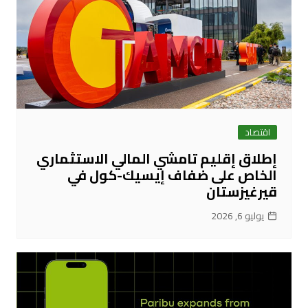
اقتصاد
إطلاق إقليم تامشي المالي الاستثماري
الخاص على ضفاف إيسيك-كول في
قيرغيزستان
يوليو 6, 2026