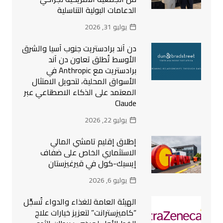
الدعامات البولية التناسلية
يوليو 31, 2026
دن آند برادستريت جنوب آسيا والشرق
الأوسط تُطلق تعاون دن آند
برادستريت مع Anthropic في
الأسواق المحلية، لتحويل الامتثال
المعتمد على الذكاء الاصطناعي عبر
Claude
يوليو 22, 2026
إطلاق إقليم تامشي المالي
الاستثماري الخاص على ضفاف
إيسيك-كول في قيرغيزستان
يوليو 6, 2026
الهيئة العامة للغذاء والدواء تُسجِّل
“كاميزسترانت” لتعزيز خيارات علاج