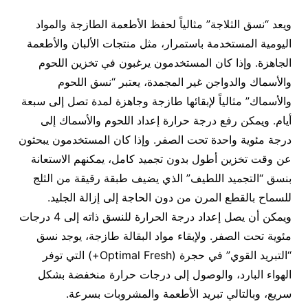
ويعد “نسق الثلاجة” مثالياً لحفظ الأطعمة الطازجة والمواد
اليومية المستخدمة باستمرار، مثل منتجات الألبان والأطعمة
الجاهزة. وإذا كان المستخدمون يرغبون في تخزين اللحوم
والأسماك والدواجن غير المجمدة، يعتبر “نسق اللحوم
والأسماك” مثالياً لإبقائها طازجة وجاهزة لمدة تصل إلى سبعة
أيام. ويمكن رفع درجة حرارة إعداد اللحوم والأسماك إلى
درجة مئوية واحدة تحت الصفر. وإذا كان المستخدمون يبحثون
عن وقت تخزين أطول بدون تجميد كامل، يمكنهم الاستعانة
بنسق “التجميد اللطيف” الذي يضيف طبقة رقيقة من الثلج
للسماح بالقطع المرن من دون الحاجة إلى إزالة الجليد.
ويمكن أن يصل إعداد درجة الحرارة للنسق ذاته إلى 4 درجات
مئوية تحت الصفر. ولإبقاء مواد البقالة طازجة، يوجد نسق
“التبريد القوي” في حجرة (Optimal Fresh+) التي توفر
الهواء البارد، والوصول إلى درجات حرارة منخفضة بشكل
سريع، وبالتالي تبريد الأطعمة والمشروبات بسرعة.