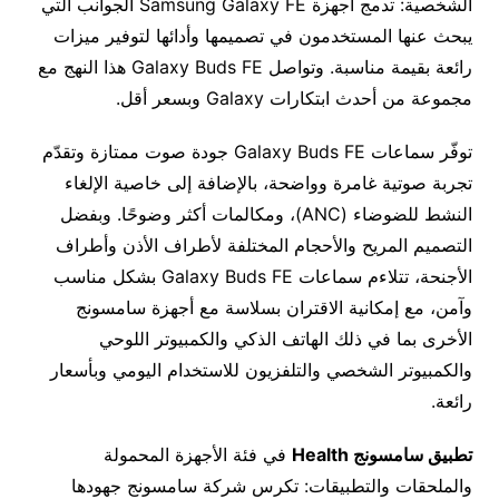
الشخصية: تدمج أجهزة Samsung Galaxy FE الجوانب التي
يبحث عنها المستخدمون في تصميمها وأدائها لتوفير ميزات
رائعة بقيمة مناسبة. وتواصل Galaxy Buds FE هذا النهج مع
مجموعة من أحدث ابتكارات Galaxy وبسعر أقل.
توفّر سماعات Galaxy Buds FE جودة صوت ممتازة وتقدّم
تجربة صوتية غامرة وواضحة، بالإضافة إلى خاصية الإلغاء
النشط للضوضاء (ANC)، ومكالمات أكثر وضوحًا. وبفضل
التصميم المريح والأحجام المختلفة لأطراف الأذن وأطراف
الأجنحة، تتلاءم سماعات Galaxy Buds FE بشكل مناسب
وآمن، مع إمكانية الاقتران بسلاسة مع أجهزة سامسونج
الأخرى بما في ذلك الهاتف الذكي والكمبيوتر اللوحي
والكمبيوتر الشخصي والتلفزيون للاستخدام اليومي وبأسعار
رائعة.
تطبيق سامسونج
Health
في فئة الأجهزة المحمولة
والملحقات والتطبيقات: تكرس شركة سامسونج جهودها