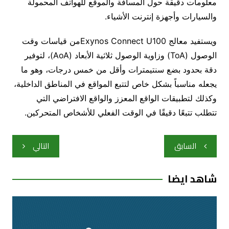
معلومات دقيقة حول المسافة والموقع للهواتف المحمولة
والسيارات وأجهزة إنترنت الأشياء.
ويستفيد معالج Exynos Connect U100من قياسات وقت
الوصول (ToA) وزاوية الوصول ثلاثية الأبعاد (AoA)، لتوفير
دقة بحدود بضع سنتيمترات وأقل من خمس درجات، وهو ما
يجعله مناسباً بشكل خاص لتتبع المواقع في المناطق الداخلية،
وكذلك لتطبيقات الواقع المعزز والواقع الافتراضي التي
تتطلب تتبعًا دقيقًا في الوقت الفعلي للأشخاص المتحركين.
تصفّح
السابق
التالي
المقالات
شاهد ايضا