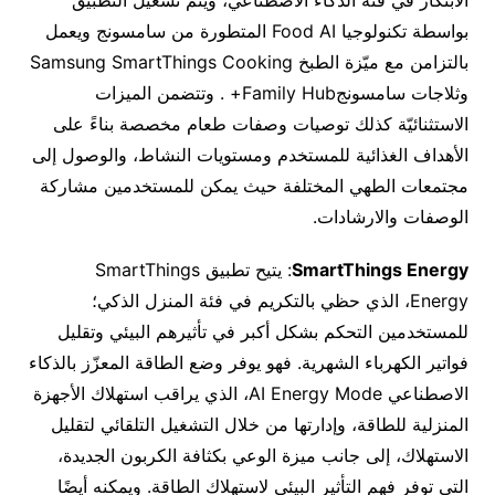
الابتكار في فئة الذكاء الاصطناعي، ويتم تشغيل التطبيق
بواسطة تكنولوجيا Food AI المتطورة من سامسونج ويعمل
بالتزامن مع ميّزة الطبخ Samsung SmartThings Cooking
وثلاجات سامسونجFamily Hub+ . وتتضمن الميزات
الاستثنائيّة كذلك توصيات وصفات طعام مخصصة بناءً على
الأهداف الغذائية للمستخدم ومستويات النشاط، والوصول إلى
مجتمعات الطهي المختلفة حيث يمكن للمستخدمين مشاركة
الوصفات والارشادات.
SmartThings Energy
: يتيح تطبيق SmartThings
Energy، الذي حظي بالتكريم في فئة المنزل الذكي؛
للمستخدمين التحكم بشكل أكبر في تأثيرهم البيئي وتقليل
فواتير الكهرباء الشهرية. فهو يوفر وضع الطاقة المعزّز بالذكاء
الاصطناعي AI Energy Mode، الذي يراقب استهلاك الأجهزة
المنزلية للطاقة، وإدارتها من خلال التشغيل التلقائي لتقليل
الاستهلاك، إلى جانب ميزة الوعي بكثافة الكربون الجديدة،
التي توفر فهم التأثير البيئي لاستهلاك الطاقة. ويمكنه أيضًا