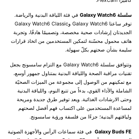
كاميرا FlexCam.
سلسلة
Galaxy Watch6
في فئة اللياقة البدنية والرياضة.
توفر ساعتا Galaxy Watch6 وGalaxy Watch6 Classic
الجديدتان إرشادات صحية مخصصة، وتصميمًا هادفًا، وتجربة
هاتف محمول محسّنة لتمكين المستخدمين من اتخاذ قرارات
سليمة بشأن صحتهم بكلّ سهولة.
وتتوافق سلسلة Galaxy Watch6 مع التزام سامسونج بجعل
تقنيات مراقبة الصحة واللياقة البدنية بمتناول جمهور أوسع،
مع تمكينهم من الوصول إلى مجموعة من الميزات الصحيّة
الشاملة والأداء القوي، بدءاً من تتبع النوم، واللياقة البدنية
وحتى الارشادات الغذائية. ويعد توفير طرق جديدة ومريحة
لمساعدة المستخدمين على اكتساب فهم أفضل لصحتهم
ولياقتهم البدنية؛ جزءًا من فلسفة ورؤية سامسونج.
Galaxy Buds FE
في فئة سماعات الرأس والأجهزة الصوتية