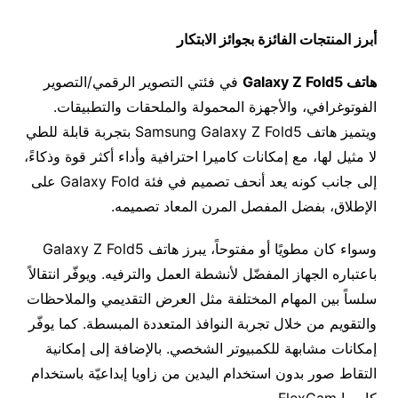
أبرز المنتجات الفائزة بجوائز الابتكار
هاتف
Galaxy Z Fold5
في فئتي التصوير الرقمي/التصوير
الفوتوغرافي، والأجهزة المحمولة والملحقات والتطبيقات.
ويتميز هاتف Samsung Galaxy Z Fold5 بتجربة قابلة للطي
لا مثيل لها، مع إمكانات كاميرا احترافية وأداء أكثر قوة وذكاءً،
إلى جانب كونه يعد أنحف تصميم في فئة Galaxy Fold على
الإطلاق، بفضل المفصل المرن المعاد تصميمه.
وسواء كان مطويًا أو مفتوحاً، يبرز هاتف Galaxy Z Fold5
باعتباره الجهاز المفضّل لأنشطة العمل والترفيه. ويوفّر انتقالاً
سلساً بين المهام المختلفة مثل العرض التقديمي والملاحظات
والتقويم من خلال تجربة النوافذ المتعددة المبسطة. كما يوفّر
إمكانات مشابهة للكمبيوتر الشخصي. بالإضافة إلى إمكانية
التقاط صور بدون استخدام اليدين من زاويا إبداعيّة باستخدام