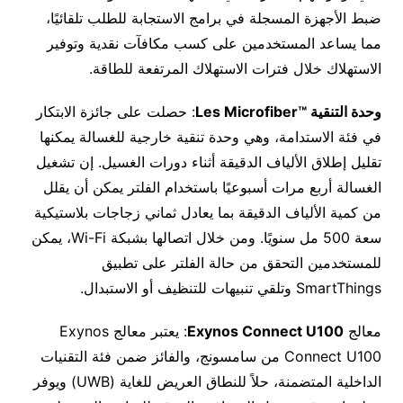
ضبط الأجهزة المسجلة في برامج الاستجابة للطلب تلقائيًا،
مما يساعد المستخدمين على كسب مكافآت نقدية وتوفير
الاستهلاك خلال فترات الاستهلاك المرتفعة للطاقة.
وحدة التنقية ™
Les Microfiber
: حصلت على جائزة الابتكار
في فئة الاستدامة، وهي وحدة تنقية خارجية للغسالة يمكنها
تقليل إطلاق الألياف الدقيقة أثناء دورات الغسيل. إن تشغيل
الغسالة أربع مرات أسبوعيًا باستخدام الفلتر يمكن أن يقلل
من كمية الألياف الدقيقة بما يعادل ثماني زجاجات بلاستيكية
سعة 500 مل سنويًا. ومن خلال اتصالها بشبكة Wi-Fi، يمكن
للمستخدمين التحقق من حالة الفلتر على تطبيق
SmartThings وتلقي تنبيهات للتنظيف أو الاستبدال.
معالج
Exynos Connect U100
: يعتبر معالج Exynos
Connect U100 من سامسونج، والفائز ضمن فئة التقنيات
الداخلية المتضمنة، حلاً للنطاق العريض للغاية (UWB) ويوفر