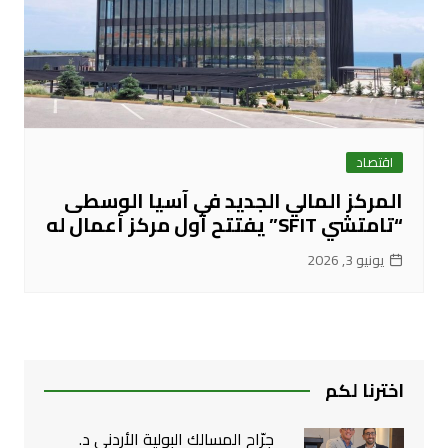
اقتصاد
المركز المالي الجديد في آسيا الوسطى
“تامتشي SFIT” يفتتح أول مركز أعمال له
يونيو 3, 2026
اخترنا لكم
جرّاح المسالك البولية الأردني د.