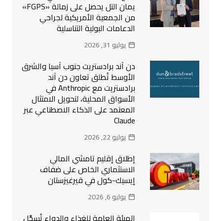
يمان التل يحصل على زمالة «FGPS»
من الجمعية الأمريكية لجراحي
الدعامات البولية التناسلية
يوليو 31, 2026
دن آند برادستريت جنوب آسيا والشرق
الأوسط تُطلق تعاون دن آند
برادستريت مع Anthropic في
الأسواق المحلية، لتحويل الامتثال
المعتمد على الذكاء الاصطناعي عبر
Claude
يوليو 22, 2026
إطلاق إقليم تامشي المالي
الاستثماري الخاص على ضفاف
إيسيك-كول في قيرغيزستان
يوليو 6, 2026
الهيئة العامة للغذاء والدواء تُسجِّل