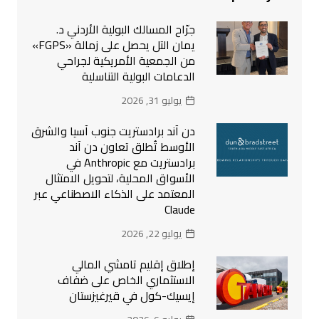
جرّاح المسالك البولية الأردني د.
يمان التل يحصل على زمالة «FGPS»
من الجمعية الأمريكية لجراحي
الدعامات البولية التناسلية
يوليو 31, 2026
دن آند برادستريت جنوب آسيا والشرق
الأوسط تُطلق تعاون دن آند
برادستريت مع Anthropic في
الأسواق المحلية، لتحويل الامتثال
المعتمد على الذكاء الاصطناعي عبر
Claude
يوليو 22, 2026
إطلاق إقليم تامشي المالي
الاستثماري الخاص على ضفاف
إيسيك-كول في قيرغيزستان