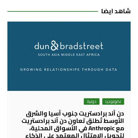
شاهد ايضا
تكنولوجيا
دولية
دن آند برادستريت جنوب آسيا والشرق
الأوسط تُطلق تعاون دن آند برادستريت
مع Anthropic في الأسواق المحلية،
لتحويل الامتثال المعتمد على الذكاء