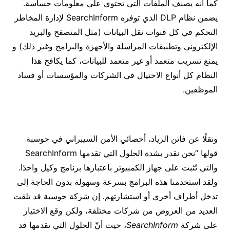
كما أنه يصنف الملفات التي تحتوي على معلومات حساسة.
يضمن نظام DLP الذي توفره SearchInform لإدارة المخاطر
التحكم في كل قنوات نقل البيانات (مثل المتصفح والبريد
الإلكتروني وتطبيقات المراسلة والأجهزة والبرامج وغير ذلك) و
يمنع تسريب متعمد أو غير متعمد للبيانات، كما يكافح هذا
النظام كل أنواع الاحتيال في الشركات والمؤسسات أو فساد
الموظفين.
ونقلًا عن فاتن الزياد، أخصائي الأمن السيبراني في حوسبة
قولها “نحن نقدر بشدة الحلول التي تقدمها SearchInform
والتي تُثبت على جهاز الكمبيوتر باعتبارها برنامج وكيل واحدًا.
ولقد استخدمنا هذه البرامج بسرعة وسهولة بدون الحاجة إلى
تدخل أطراف أخرى أو استشارتهم
.
إن شركة حوسبة قد تلقت
العديد من العروض من شركات مختلفة، ولكن وقع الاختيار
على شركة
SearchInform
، حيث أنّ الحلول التي تقدمها قد