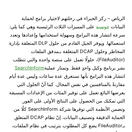
الرياض – ركز الخبراء في رحلتهم لاختيار برامج لحماية
البيانات
حوسبة
على المميزات الثلاث الرئيسية وهي كما يلي:
سرعة انتشار هذه البرامج وسهولة استخدامها وإعدادها وتعدد
استعمالها. ويوفر الجيل القادم من حلول DLP المتعلقة بإدارة
المخاطر وحلول DCAP المتعلقة بـمدقق الملفات
(FileAuditor)، حلولًا تعمل على منصة واحدة والتي تتطلب
نشر برنامج وكيل واحدٍ فقط. وتمتاز عملية
SearchInform
انتشار هذه البرامج بأنها تستغرق عدة ساعات وليس عدة أيام
مقارنةً بالمنافسين في نفس المجال. كما أنّ الحلول التي
يعرضها البائع تعمل على توفير المئات من الإعدادات المسبقة
التي تمكنك من الحصول على النتائج الأولى على الفور.
وتضمن الأنظمة التي توفرها شركة SearchInform كلًا من
الحماية الدقيقة وتصنيف البيانات. إنّ نظام DCAP المتعلق
بـFileAuditor يضع كل المطلوب بترتيب في نظام الملفات،