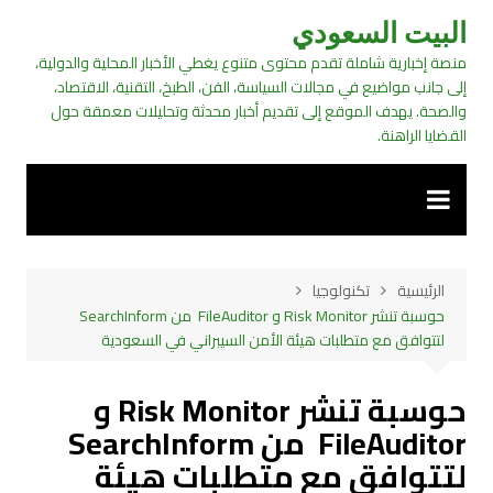
لتجاوز
البيت السعودي
لى
منصة إخبارية شاملة تقدم محتوى متنوع يغطي الأخبار المحلية والدولية،
لمحتوى
إلى جانب مواضيع في مجالات السياسة، الفن، الطبخ، التقنية، الاقتصاد،
والصحة. يهدف الموقع إلى تقديم أخبار محدثة وتحليلات معمقة حول
القضايا الراهنة.
الرئيسية
تكنولوجيا
حوسبة تنشر Risk Monitor و FileAuditor من SearchInform
لتتوافق مع متطلبات هيئة الأمن السيبراني في السعودية
حوسبة تنشر Risk Monitor و
FileAuditor من SearchInform
لتتوافق مع متطلبات هيئة