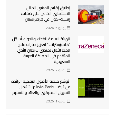
إطلاق إقليم تامشي المالي
الاستثماري الخاص على ضفاف
إيسيك-كول في قيرغيزستان
يوليو 6, 2026
الهيئة العامة للغذاء والدواء تُسجِّل
“كاميزسترانت” لتعزيز خيارات علاج
الخط الأول لمرضى سرطان الثدي
المتقدم في المملكة العربية
السعودية
يوليو 2, 2026
تُوسّع منصة الأصول الرقمية الرائدة
في تركيا Paribu منصتها لتشمل
التمويل اللامركزي والعائد والأسهم
يوليو 1, 2026