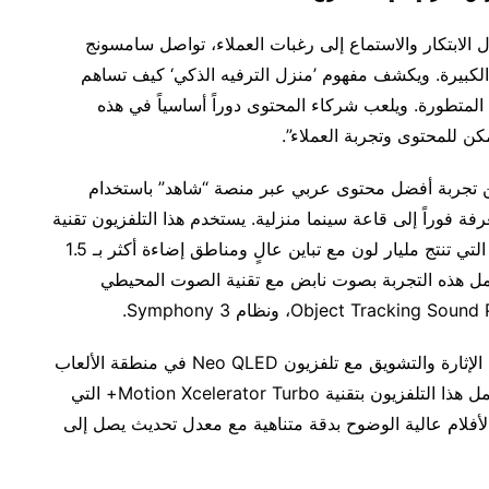
ل الابتكار والاستماع إلى رغبات العملاء، تواصل سامسونج
 الكبيرة. ويكشف مفهوم ’منزل الترفيه الذكي‘ كيف تساهم
المتطورة. ويلعب شركاء المحتوى دوراً أساسياً في هذه
ن للمحتوى وتجربة العملاء”.
ن تجربة أفضل محتوى عربي عبر منصة “شاهد” باستخدام
، والذي يحوّل الغرفة فوراً إلى قاعة سينما منزلية. يستخدم هذا التلفزيون تقنية
Neo QLED 4K المزودة بميزة Quantum Mini LED التي تنتج مليار لون مع تباين عالٍ ومناطق إضاءة أكثر بـ 1.5
Qu من سامسونج. وتكتمل هذه التجربة بصوت نابض مع تقنية الصوت المحيطي
وتمكّن عشاق الألعاب من اختبار تجربة ألعاب غاية في الإثارة والتشويق مع تلفزيون Neo QLED في منطقة الألعاب
منطقة الألعاب المعززة بنظام Microsoft Xbox. ويعمل هذا التلفزيون بتقنية Motion Xcelerator Turbo+ التي
أفلام عالية الوضوح بدقة متناهية مع معدل تحديث يصل إلى