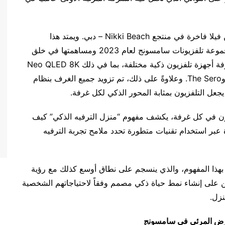
عرضت سامسونج مفهوم “منزل الترفيه الذكي” ضمن فيلا فاخرة في منتجع Nikki Beach – دبي. ويمتد هذا
المفهوم على أربع غرف، وأتاح للزوار التعرف على مجموعة تلفزيونات سامسونج لعام 2023 ومساهمتها في خلق
تجارب ترفيهية متميزة للمستهلكين؛ حيث تضم كل غرفة أجهزة تلفزيون ذكية مختلفة، بما في ذلك Neo QLED 8K
وOLED وThe Freestyle وThe Frame وThe Serif وThe Sero. وعلاوةً على ذلك، تم تزويد جميع الغرف بنظام
زيون في كل غرفة، يكشف مفهوم “منزل الترفيه الذكي” كيف
بر استخدام تقنيات متطورة تحدد ملامح تجربة الترفيه
ية بهذا المفهوم، والذي ينسجم على نطاق أوسع كذلك مع رؤية
 على إنشاء نمط حياة ذكي مصمم وفقاً لاحتياجاتهم الشخصية
نزل.
رض المرئي في سامسونج