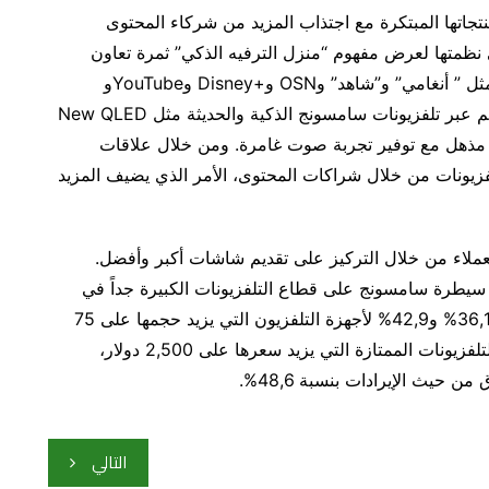
جاتها المبتكرة مع اجتذاب المزيد من شركاء المحتوى
تي نظمتها لعرض مفهوم “منزل الترفيه الذكي” ثمرة تعاون
الشركة مع العديد من الشركاء الإقليميين والعالميين مثل ” أنغامي” و”شاهد” وOSN و+Disney وYouTubeو
STARZPLAY و Xbox وغيرهم لعرض أضخم إنتاجاتهم عبر تلفزيونات سامسونج الذكية والحديثة مثل New QLED
لى نحو مذهل مع توفير تجربة صوت غامرة. ومن خلال علاقات
فزيونات من خلال شراكات المحتوى، الأمر الذي يضيف المزيد
عملاء من خلال التركيز على تقديم شاشات أكبر وأفضل.
يطرة سامسونج على قطاع التلفزيونات الكبيرة جداً في
العام الماضي مع استحواذها على حصة سوقية بنسبة 36,1% و42,9% لأجهزة التلفزيون التي يزيد حجمها على 75
بوصة و80 بوصة على التوالي. أما بالنسبة إلى سوق التلفزيونات الممتازة التي يزيد سعرها على 2,500 دولار،
يث الإيرادات بنسبة 48,6%.
التالي