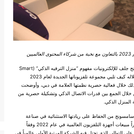
ين
طرحت شركة سامسونج جلف للإلكترونيات مفهوم “منزل الترفيه الذكي” (Smart
House of Entertainment) في دبي، وتكشف من خلاله كيف تلبي مجموعة تلفزيوناتها الجديدة لعام 2023
 ذلك خلال فعالية حصرية نظمتها العلامة في دبي، وأوضحت
ن خلال الجمع بين قدرات الاتصال الذكي وتشكيلة حصرية من
 المنزل الذكي.
نت سامسونج من الحفاظ على ريادتها الاستثنائية في صناعة
التلفزيونات على مدار عقدين تقريباً. كما تصدرت مؤخراً مبيعات أجهزة التلفزيون العالمية في عام 2022 وفقاً
لى التوالي الذي تحتل فيه الشركة المرتبة الأولى عالمياً في