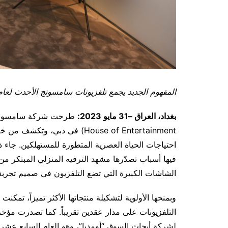
المفهوم الجديد يجمع تلفزيونات سامسونج الأحدث لعام 2023 بالتعاون مع نخبة من شركاء المحتوى العالمي
بغداد، العراق –
31
مايو 2023
:
احتياجات الحياة العصرية المتطورة للمستهلكين. جاء
فيها أسباب تصدّرها مشهد الترفيه المنزلي المبتكر م
الشاشات الكبيرة التي تضع التلفزيون في صميم تجربة
وبمنحها الأولوية لتشكيلة منتجاتها الأكثر تميزاً، تمك
لشركة أبحاث السوق “أومديا”، وهو العام السابع عشر ع