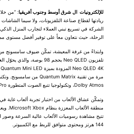
للإلكترونيات
ال
شرق أوسط وجنوب أفريقيا
: “من خلا
ريادتها لقطاع صناعة التلفزيونات، ولا سيما الشاشات
الشركة في تسريع تبني العملاء لتجارب المنزل الذكي 
الرحلة، حيث نتعاون معاً على توفير أفضل مستوى ممك
وابتداءً من غرفة المعيشة، تمكّن ضيوف سامسونج م
تلفزيون Neo QLED بحجم 98 بوصة
مرة من تقنية antum Matrix
Dolby Atmos، وتكنولوجيا تتبع الصوت المتطورة Object Tracking Sound Pro، ونظام Symphony 3.
تتيح مشاهدة رسوميات الألعاب عالية السرعة وصور ال
144 هرتز ومحتوى متوافق للربط مع الكمبيوتر.