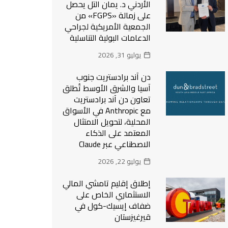
الأردني د. يمان التل يحصل
على زمالة «FGPS» من
الجمعية الأمريكية لجراحي
الدعامات البولية التناسلية
يوليو 31, 2026
دن آند برادستريت جنوب
آسيا والشرق الأوسط تُطلق
تعاون دن آند برادستريت
مع Anthropic في الأسواق
المحلية، لتحويل الامتثال
المعتمد على الذكاء
الاصطناعي عبر Claude
يوليو 22, 2026
إطلاق إقليم تامشي المالي
الاستثماري الخاص على
ضفاف إيسيك-كول في
قيرغيزستان