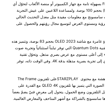
وفي الوقت نفسه، يمكن وصل جهاز العرض Freestyle بسهولة تامة مع جهاز الكمبيوتر أو منصة الألعاب لتحوّل أي
سطح مستوٍ إلى شاشة ألعاب عالية الوضوح (Full HD) بحجم 100 بوصة. ولمساعدة اللاعبين على عيش التجربة
تضمن تلفزيون QLED شريط ألعاب سامسونج مع معلومات مفيدة مثل معدل التحديث الحالي
ة الرؤية ومستوى العرض لتوسيع مجال رؤيتهم والحصول على
وحظي الضيوف في غرفة الجلوس برعاية OSN بتجربةٍ غامرة مع شاشة 2023 OLED بحجم 83 بوصة، وتتميز هذه
الشاشات بتقنية Quantum HDR OLED+ المعززة بتقنية Quantum Dots التي توفر تبايناً استثنائياً وتجربة صوت
اماتيكية وألواناً نابضة بالحياة فترتقي بمحتوى OSN+ إلى أعلى مستوى مع عرض بصري مذهل. وتحوّل تقنية
المعالجة المدعومة بالذكاء الاصطناعي المحتوى العادي إلى تجربة بصرية مذهلة بدقة 4K. وفي الوقت ذاته، توفر
واستمتع الضيوف في غرفة النوم الرئيسية بتجربة مدهشة مع محتوى STARZPLAYعلى تلفزيون The Frame
بحجم 75 بوصة. حيث يجمع هذا الجهاز الابتكار وجودة الصورة التي يتميز بها تلفزيون QLED 4K مع القدرة على
خل التلفزيون وضع الخمول، يتحول إلى معرضٍ فنيّ يضمّ بعضاً
رها سامسونج بالشراكة مع أشهر المتاحف والمعارض العالمية.