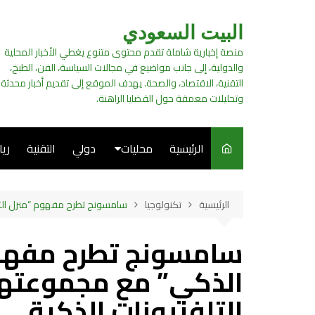
لتجاوز
لى
البيت السعودي
لمحتوى
منصة إخبارية شاملة تقدم محتوى متنوع يغطي الأخبار المحلية
والدولية، إلى جانب مواضيع في مجالات السياسة، الفن، الطبخ،
التقنية، الاقتصاد، والصحة. يهدف الموقع إلى تقديم أخبار محدثة
وتحليلات معمقة حول القضايا الراهنة.
الرئيسية
محليات
دولي
التقنية
ري
سياسة
الرئيسية
تكنولوجيا
سامسونج تطرح مفهوم “منزل التر
فن
سامسونج تطرح مفهوم
طبخ
الذكي” مع مجموعتها
التلفزيونات الذكية