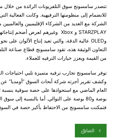
تتصدر سامسونج سوق التلفزيونات الرائدة من خلال منت
للانضمام إلى منظومتها الترفيهية. وكانت الفعالية ال
وOLED عالية الدقة، والتي تعيد إنتاج الألوان ع
التعاون الوثيقة هذه، تقود سامسونج قطاع صناعة التل
من القيمة ويعزز خيارات الترفيه للعملاء.
توفر سامسونج تجارب ترفيه متميزة تلبي احتياجات ال
وكشف تقرير أجرته شركة أبحاث السوق “أومديا” عن س
فتمكنت سامسونج من الاحتفاظ بأكبر حصة في السوق من ح
تصفّح
السابق