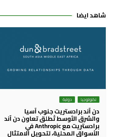
المقالات
شاهد ايضا
تكنولوجيا
دولية
دن آند برادستريت جنوب آسيا
والشرق الأوسط تُطلق تعاون دن آند
برادستريت مع Anthropic في
الأسواق المحلية، لتحويل الامتثال