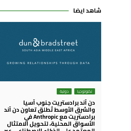
شاهد ايضا
تكنولوجيا
دولية
دن آند برادستريت جنوب آسيا
والشرق الأوسط تُطلق تعاون دن آند
برادستريت مع Anthropic في
الأسواق المحلية، لتحويل الامتثال
المعتمد على الذكاء الاصطناعي عبر