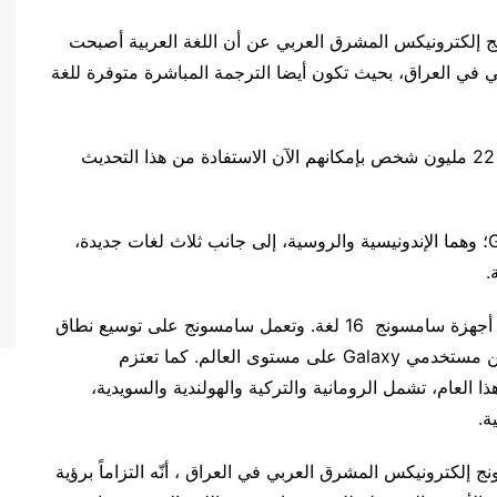
لكترونيكس المشرق العربي عن أن اللغة العربية أصبحت
 في العراق، بحيث تكون أيضا الترجمة المباشرة متوفرة للغة
ويبلغ عدد الناطقين باللغة العربية في العراق أكثر من 22 مليون شخص بإمكانهم الآن الاستفادة من هذا التحديث
ويتضمن هذا التحديث إضافة أيضا لغتين في Galaxy AI؛ وهما الإندونيسية والروسية، إلى جانب ثلاث لغات جديدة،
.
ومع هذه الإضافات يصبح الآن عدد اللغات التي تدعمها أجهزة سامسونج 16 لغة. وتعمل سامسونج على توسيع نطاق
الذكاء الاصطناعي للهواتف المحمولة ليشمل المزيد من مستخدمي Galaxy على مستوى العالم. كما تعتزم
لعام، تشمل الرومانية والتركية والهولندية والسويدية،
ة.
 إلكترونيكس المشرق العربي في العراق ، أنّه التزاماً برؤية