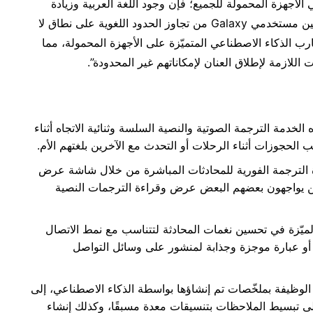
لأجهزة المحمولة للجميع؛ فإن وجود اللغة العربية وزيادة
عدد اللغات في Galaxy AI هذا العام سيسهم في تمكين مستخدمي Galaxy من تجاوز الحدود اللغوية على نطاق لا
جارب الذكاء الاصطناعي المتميّزة على الأجهزة المحمولة، مما
لازمة لإطلاق العنان لإمكاناتهم غير المحدودة”.
 الخدمة الترجمة الصوتية والنصية السلسة وثنائية الاتجاه أثناء
ب الحجوزات أثناء الرحلات أو التحدث مع الآخرين بلغتهم الأم.
زة الترجمة الفورية للمحادثات المباشرة من خلال شاشة عرض
ذين يواجهون بعضهم البعض عرض وقراءة الترجمات النصية
لميّزة في تحسين نغمات المحادثة لتتناسب مع نمط الاتصال
أو عبارة موجزة وجذابة لمنشور على وسائل التواصل
 الوظيفة بملخّصات تم إنشاؤها بواسطة الذكاء الاصطناعي، إلى
لى تبسيط الملاحظات بتنسيقات معدة مسبقًا، وكذلك إنشاء