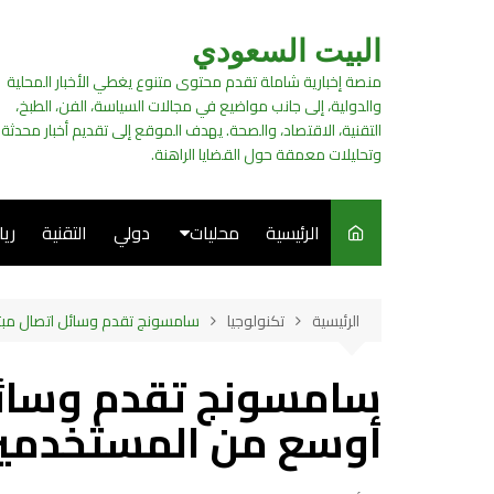
لتجاوز
لى
البيت السعودي
لمحتوى
منصة إخبارية شاملة تقدم محتوى متنوع يغطي الأخبار المحلية
والدولية، إلى جانب مواضيع في مجالات السياسة، الفن، الطبخ،
التقنية، الاقتصاد، والصحة. يهدف الموقع إلى تقديم أخبار محدثة
وتحليلات معمقة حول القضايا الراهنة.
الرئيسية
محليات
دولي
التقنية
ري
سياسة
الرئيسية
تكنولوجيا
سامسونج تقدم وسائل اتصال مبتكرة 
فن
سامسونج تقدم وسائل
طبخ
أوسع من المستخدمين عبر  AI