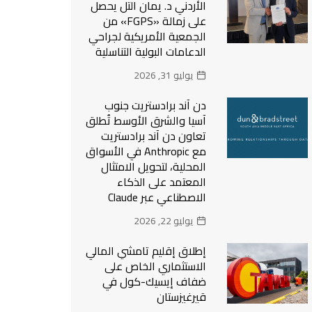
الأردني د. يمان التل يحصل
على زمالة «FGPS» من
الجمعية الأمريكية لجراحي
الدعامات البولية التناسلية
يوليو 31, 2026
دن آند برادستريت جنوب
آسيا والشرق الأوسط تُطلق
تعاون دن آند برادستريت
مع Anthropic في الأسواق
المحلية، لتحويل الامتثال
المعتمد على الذكاء
الاصطناعي عبر Claude
يوليو 22, 2026
إطلاق إقليم تامشي المالي
الاستثماري الخاص على
ضفاف إيسيك-كول في
قيرغيزستان