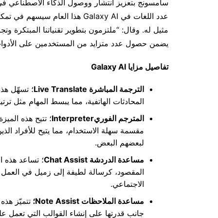
سامسونج بتعزيز انتشار ووصول الذكاء الاصطناعي في ا
مثيل له. وقال: “ملتزمون بتطوير تقنياتنا المبتكرة وت
يضمن حصول عدد متزايد من المستخدمين على الأدوات ال
تفاصيل مزايا
Galaxy AI
الترجمة المباشرة
Live Translate
؛ تسهّل هذه
المحادثات الهاتفية، مما يبسط المهام مثل ترتي
المترجم الفوري
Interpreter
؛ تتيح هذه المي
مقسمة سهلة الاستخدام، مما يتيح للأفراد ال
لبعضهم البعض.
مساعدة الدردشة
Chat Assist
؛ تساعد هذه ا
المقصود، كرسالة لطيفة إلى زميل في العمل 
الاجتماعي.
مساعدة الملاحظات
Note Assist
؛
تتميّز هذه
جانب قدرتها على إنشاء القوالب التي تعمل ع