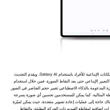
تعمل سامسونج على تعزيز التزامها بإطلاق العنان للإمكانات الإبداعية للأفراد باستخدام Galaxy AI. ويقدم التحديث
 Galaxy AI التي تلهم حرية التعبير الإبداعي حتى بعد التقاط الصورة. فمن خلال استخدام
دي Generative Edit، يمكن للأجهزة المدعومة بالذكاء الاصطناعي تغيير حجم العناصر في الصور
طة المثالية. كما يمكن للمستخدمين تحسين أي صورة بسرعة
ميّزة Edit Suggestion. وليست هناك حاجة إلى عمليات إعادة تصوير متعددة، حيث يمكن لميّزة
فورية Instant Slow-mo إنشاء إطارات إضافية لمقاطع الفيديو ذات الحركة البطيئة، والتقاط