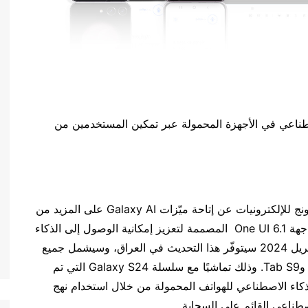
صطناعي في الأجهزة المحمولة عبر تمكين المستخدمين من
بغداد، العراق، 11 مارس 2024: كشفت شركة سامسونج للإلكترونيات عن إتاحة ميّزات Galaxy AI على المزيد من
طرازات أجهزة Galaxy، بفضل الإصدار الأحدث من واجهة One UI 6.1 المصممة لتعزيز إمكانية الوصول إلى الذكاء
الاصطناعي في الأجهزة المحمولة. واعتباراً من شهر أبريل 2024 سيتوفّر هذا التحديث في العراق، وسيشمل جميع
سلسلة Galaxy S23 وS23 FE وZ Fold5 وZ Flip5 وTab S9. وذلك تماشيًا مع سلسلة Galaxy S24 التي تم
الذكاء الاصطناعي للهواتف المحمولة من خلال استخدام نهج
صطناعي القائم على السحابة.