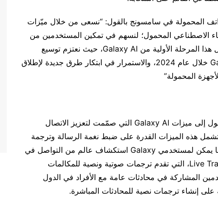
واتف المحمولة في سامسونج بالقول: “نسعى من خلال ميّزات
ن الذكاء الاصطناعي المحمول؛ لنسهم في تمكين المستخدمين من
خلال ضمان توفر الذكاء الاصطناعي بسهولة أكبر. يمثل هذا المرحلة الأولية من Galaxy AI، حيث نعتزم توسيع
التجربة إلى أكثر من 100 مليون من مستخدمي Galaxy خلال عام 2024، والاستمرار في ابتكار طرق جديدة لإطلاق
لأجهزة المحمولة”
وبات الآن بإمكان المزيد من مستخدمي Galaxy الوصول إلى ميزات Galaxy AI التي صمّمت لتعزيز الاتصال
وتشمل هذه الميزات القدرة على ضبط نغمة الرسالة وترجمة
الرسائل بـ 13 لغة مختلفة باستخدام Chat Assist. كما يمكن لمستخدمي Galaxy استكشاف عالم من التواصل في
الوقت الفعلي من خلال ميّزة الترجمة الفورية Live Translate، التي تقدم ترجمات صوتية ونصية للمكالمات
 تتيح ميزة المترجم Interpreter للمستخدمين المشاركة في محادثات عامة مع الأفراد في الدول
 على إنشاء ترجمات نصية للمحادثات المباشرة.