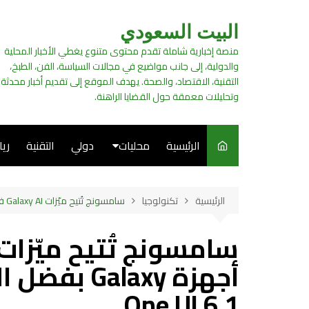
لتجاوز
لى
البيت السعودي
لمحتوى
منصة إخبارية شاملة تقدم محتوى متنوع يغطي الأخبار المحلية
والدولية، إلى جانب مواضيع في مجالات السياسة، الفن، الطبخ،
التقنية، الاقتصاد، والصحة. يهدف الموقع إلى تقديم أخبار محدثة
وتحليلات معمقة حول القضايا الراهنة.
الرئيسية
محليات
دولي
التقنية
ري
سياسة
الرئيسية
تكنولوجيا
سامسونج تُتيح ميّزات Galaxy AI في المزيد من أجهزة Galaxy بفضل الإصدار الأحدث من واجهة One UI 6.1
فن
طبخ
أجهزة alaxy
One UI 6.1