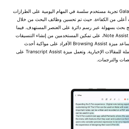
يضمن التكامل الشامل لـ Galaxy AI في منظومة Galaxy تجربة مستخدم سلسة في المهام اليومية على الطرازات
ت أعلى من الكفاءة. حيث تم تحسين وظائف البحث من خلال
Circle to Sear، مما يوفّر نتائج بحث بسهولة عبر رسم دائرة على العنصر المستهدف. فيما
تعمل ميزات أخرى مصممة لتحسين نمط الحياة، مثل Note Assist، على تمكين المستخدمين من إنشاء التنسيقات
والملخصات وترجمة الملاحظات. وفي الوقت نفسه، تساعد ميزة Browsing Assist الأفراد على مواكبة أحدث
المستجدات بسرعة أكبر من خلال إنشاء ملخصات شاملة للمقالات الإخبارية. وتعمل ميزة Transcript Assist على
صات والترجمات.