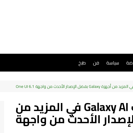
اضة
سياسة
فن
طبخ
سامسونج تُتيح ميّزات Galaxy AI في المزيد من
G بفضل الإصدار الأحدث من واجهة