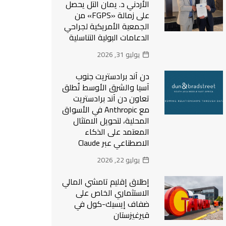
الأردني د. يمان التل يحصل
على زمالة «FGPS» من
الجمعية الأمريكية لجراحي
الدعامات البولية التناسلية
يوليو 31, 2026
دن آند برادستريت جنوب
آسيا والشرق الأوسط تُطلق
تعاون دن آند برادستريت
مع Anthropic في الأسواق
المحلية، لتحويل الامتثال
المعتمد على الذكاء
الاصطناعي عبر Claude
يوليو 22, 2026
إطلاق إقليم تامشي المالي
الاستثماري الخاص على
ضفاف إيسيك-كول في
قيرغيزستان