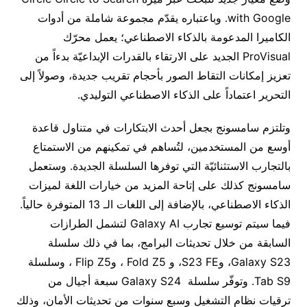
with Google. وباعتباره يقدّم مجموعة شاملة من أدوات
الكاميرا المدعومة بالذكاء الاصطناعي؛ يعمل محرّك
ProVisual الجديد على الارتقاء بالقدرات الإبداعيّة بدءاً من
تعزيز إمكانات التقاط الصور بأحجام تقريب جديدة، وصولاً إلى
التحرير اعتماداً على الذكاء الاصطناعي التوليدي.
وتلتزم سامسونج بجعل أحدث الابتكارات في متناول قاعدة
أوسع من المستخدمين، لتُساهم في تمكينهم من الاستمتاع
بالتجارب الاستثنائيّة التي توفرها السلسلة الجديدة. وستعمل
سامسونج كذلك على إتاحة المزيد من خيارات اللغة لميزات
الذكاء الاصطناعي، بالإضافة إلى اللغات الـ 13 المتوفرة حالياً.
فيما سيتم توسيع تجارب Galaxy AI لتشمل الطرازات
السابقة من خلال تحديثات البرامج، بما في ذلك سلسلة
Galaxy S23، وS23 FE، و Fold Z5 ، وFlip Z5 ، وسلسلة
Tab S9. وتوفّر سلسلة Galaxy S24 سبعة أجيال من
ترقيات نظام التشغيل وسبع سنوات من تحديثات الأمان، وذلك