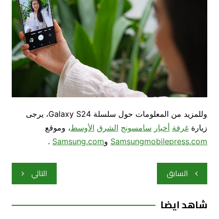
وللمزيد من المعلومات حول سلسلة Galaxy S24، يرجى
زيارة
غرفة
أخبار
سامسونج
الشرق
الأوسط
، وموقع
Samsungmobilepress.com
و
Samsung.com
.
تصفّح
السابق
التالي
المقالات
شاهد ايضا