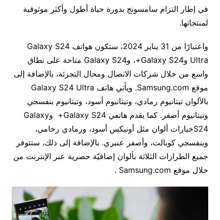
في إطار التزام سامسونج بدورة حياة أطول وأكثر موثوقية
لمنتجاتها.
واعتبارًا من 31 يناير 2024، ستكون هواتف Galaxy S24
Ultra وGalaxy S24+، وGalaxy S24 متاحة على نطاق
واسع من خلال شركات الاتصال ومحال التجزئة، بالإضافة إلى
موقع Samsung.com. ويأتي هاتف Galaxy S24 Ultra
بالألوان تيتانيوم رمادي، وتيتانيوم أسود، وتيتانيوم بنفسجي
وتيتانيوم أصفر. كما يقدم هاتفي Galaxy S24+ وGalaxy
S24خيارات ألوان مثل أونيكس أسود، ورمادي رخامي،
وبنفسجي كوبالت، وأصفر عنبري. بالإضافة إلى ذلك، ستتوفر
جميع الطرازات الثلاثة بألوان إضافيّة حصرية عبر الإنترنت من
خلال موقع Samsung.com .