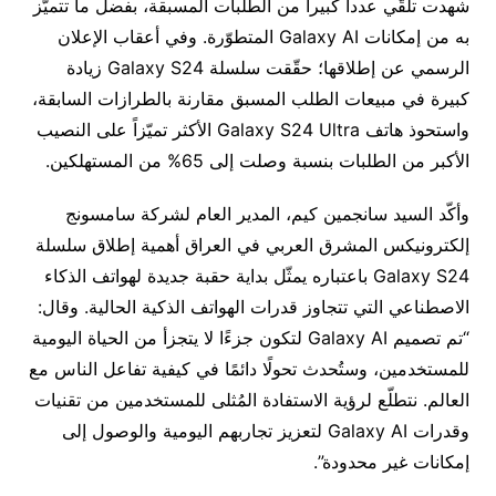
شهدت تلقّي عدداً كبيراً من الطلبات المسبقة، بفضل ما تتميّز
به من إمكانات Galaxy AI المتطوّرة. وفي أعقاب الإعلان
الرسمي عن إطلاقها؛ حقّقت سلسلة Galaxy S24 زيادة
كبيرة في مبيعات الطلب المسبق مقارنة بالطرازات السابقة،
واستحوذ هاتف Galaxy S24 Ultra الأكثر تميّزاً على النصيب
الأكبر من الطلبات بنسبة وصلت إلى 65% من المستهلكين.
وأكّد السيد سانجمين كيم، المدير العام لشركة سامسونج
إلكترونيكس المشرق العربي في العراق أهمية إطلاق سلسلة
Galaxy S24 باعتباره يمثّل بداية حقبة جديدة لهواتف الذكاء
الاصطناعي التي تتجاوز قدرات الهواتف الذكية الحالية. وقال:
“تم تصميم Galaxy AI لتكون جزءًا لا يتجزأ من الحياة اليومية
للمستخدمين، وستُحدث تحولًا دائمًا في كيفية تفاعل الناس مع
العالم. نتطلّع لرؤية الاستفادة المُثلى للمستخدمين من تقنيات
وقدرات Galaxy AI لتعزيز تجاربهم اليومية والوصول إلى
إمكانات غير محدودة”.