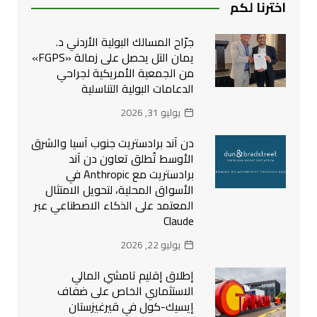
اخترنا لكم
جرّاح المسالك البولية الأردني د.
يمان التل يحصل على زمالة «FGPS»
من الجمعية الأمريكية لجراحي
الدعامات البولية التناسلية
يوليو 31, 2026
دن آند برادستريت جنوب آسيا والشرق
الأوسط تُطلق تعاون دن آند
برادستريت مع Anthropic في
الأسواق المحلية، لتحويل الامتثال
المعتمد على الذكاء الاصطناعي عبر
Claude
يوليو 22, 2026
إطلاق إقليم تامشي المالي
الاستثماري الخاص على ضفاف
إيسيك-كول في قيرغيزستان