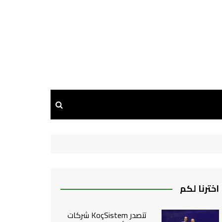
اخترنا لكم
تتصدر KoçSistem شركات