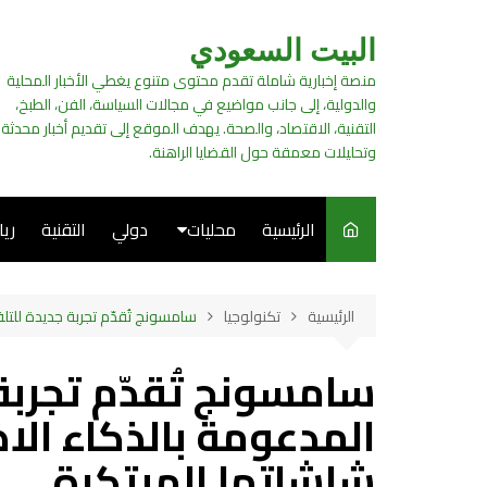
لتجاوز
لى
البيت السعودي
لمحتوى
منصة إخبارية شاملة تقدم محتوى متنوع يغطي الأخبار المحلية
والدولية، إلى جانب مواضيع في مجالات السياسة، الفن، الطبخ،
التقنية، الاقتصاد، والصحة. يهدف الموقع إلى تقديم أخبار محدثة
وتحليلات معمقة حول القضايا الراهنة.
الرئيسية
محليات
دولي
التقنية
ري
سياسة
الرئيسية
تكنولوجيا
سامسونج تُقدّم تجربة جديدة للتل
فن
سامسونج تُقدّم تجربة
طبخ
المدعومة بالذكاء ال
شاشاتها المبتكرة