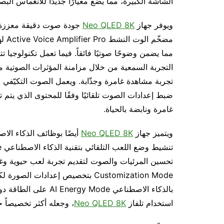
الشاشة الكبيرة، مما يضع معيارًا جديدًا للانغماس البص
ويوفر جهاز
Neo QLED 8K
جودة صوت دقيقة معززة بت
مضخّ
مما يضمن وضوحًا صوتيًا فائقاً. فيما تعمل تكنولوجيا تتبع الصوتng Sound Pro
التجربة السمعية من خلال مزامنة المؤثرات الصوتية م
ضبط إعدادات الصوت تلقائيًا وفقًا للمحتوى الذي يتم 
غامرة ونابضة بالحياة.
ويتميز جهاز
Neo QLED 8K
أيضًا بوظائف الذكاء الا
Customization Mode بتخصيص إعدادا
بالذكاء الاصطناعي de
استخدام تلفاز
Neo QLED 8K
، وجعله أكثر تخصيصاً ح