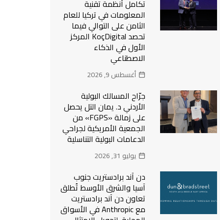
تكامل أنظمة تقنية
المعلومات في تركيا للعام
الثامن على التوالي فيما
تحصد KoçDigital المركز
الأول في الذكاء
الاصطناعي
أغسطس 9, 2026
جرّاح المسالك البولية
الأردني د. يمان التل يحصل
على زمالة «FGPS» من
الجمعية الأمريكية لجراحي
الدعامات البولية التناسلية
يوليو 31, 2026
دن آند برادستريت جنوب
آسيا والشرق الأوسط تُطلق
تعاون دن آند برادستريت
مع Anthropic في الأسواق