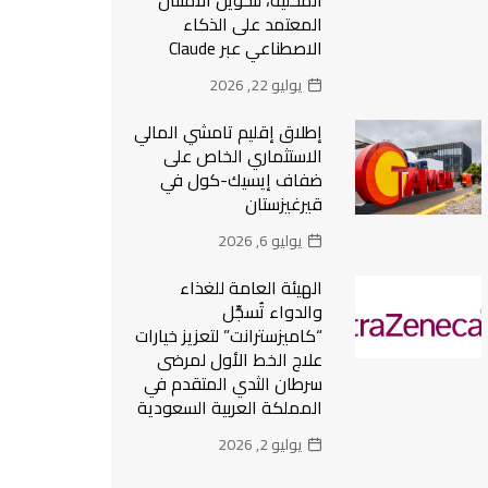
المحلية، لتحويل الامتثال
المعتمد على الذكاء
الاصطناعي عبر Claude
يوليو 22, 2026
إطلاق إقليم تامشي المالي
الاستثماري الخاص على
ضفاف إيسيك-كول في
قيرغيزستان
يوليو 6, 2026
الهيئة العامة للغذاء
والدواء تُسجِّل
“كاميزسترانت” لتعزيز خيارات
علاج الخط الأول لمرضى
سرطان الثدي المتقدم في
المملكة العربية السعودية
يوليو 2, 2026