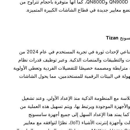
في طرازين مختلفين، QN900D وQN800D، كما أنها متوفرة بأحجام تتراوح من
مسونج
Tizan
تستعد شاشات سامسونج المزودة بتقنية الذكاء الاصطناعي لإحداث ثورة في تجربة المستخدم في عام 2024 من
ت والتطبيقات والمنصات الذكية. وعبر توظيف قدرات نظام
منظومة مترابطة ومصممة خصيصًا للتفضيلات الفردية وتعطي الأولوية
بسهولة في البيئات الرقمية للمستخدمين، مما يحول الشاشات
ة مع المنظومة الذكية منذ الإعداد الأولي. وعند تشغيل
الأجهزة الموجودة ويرتبط بها، ويتم تسهيل هذه العملية من
ما يمتد هذا الإعداد السهل إلى جميع أجهزة سامسونج
الموجودة في المنزل، بالإضافة إلى أجهزة الطرف الثالث وأجهزة إنترنت الأشياء (IoT)، نظرًا لتوافقه مع معايير