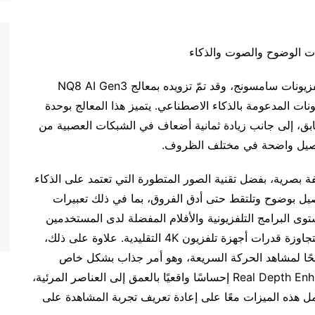
 الوضوح والصوت والذكاء
رائداً في أحدث تشكيلة تلفزيونات سامسونج، وقد تمّ تزويده بمعالج NQ8 AI Gen3
ونات المدعومة بالذكاء الاصطناعي. يتميز هذا المعالج بوحدة
لطراز السابق، إلى جانب زيادة ثمانية أضعاف في الشبكات العصبية من
فة بصرية، بفضل تقنية الصور المتطورة التي تعتمد على الذكاء
يل بوضوح وتلتقط حتى أدق الفروق، بما في ذلك تعبيرات
8K AI Upscaling P، يتم رفع مستوى البرامج التلفزيونية والأفلام المفضلة لدى المستخدمين
لتتوافق بشكل وثيق مع الجودة المذهلة لشاشة 8K، متجاوزة قدرات أجهزة تلفزيون 4K التقليدية. علاوة على ذلك،
AI  عرضًا سلسًا وواضحًا لمشاهد الحركة السريعة، وهو أمر جذاب بشكل خاص
لعشاق الرياضة. بالإضافة إلى ذلك، يضيف Real Depth Enhancer Pro إحساسًا واقعيًا بالعمق إلى العناصر المرئية،
 هذه الميزات معًا على إعادة تعريف تجربة المشاهدة على