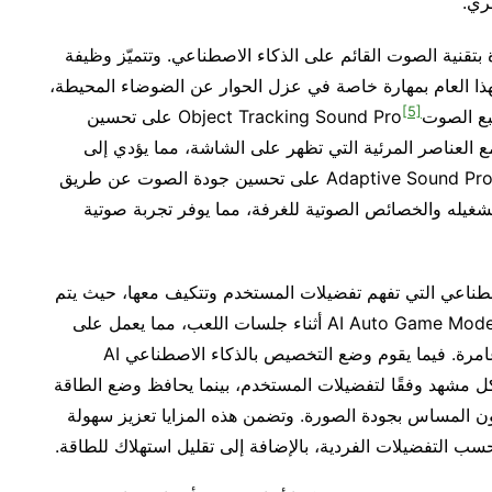
ري.
قنية الصوت القائم على الذكاء الاصطناعي. وتتميّز وظيفة
م الوت النشط Active Voice Amplifier Pro لهذا العام بمهارة خاصة في عزل الحوار عن الضوضاء المحيطة،
[5]
Object Tracki
على تحسين
ع العناصر المرئية التي تظهر على الشاشة، مما يؤدي إلى
تجربة مشاهدة غامرة وجذّابة. ويعمل الصوت التكيّفي Adaptive Sound Pro على تحسين جودة الصوت عن طريق
تشغيله والخصائص الصوتية للغرفة، مما يوفر تجربة صوتية
صطناعي التي تفهم تفضيلات المستخدم وتتكيف معها، حيث يتم
تنشيط وضع اللعب التلقائي بتقنية الذكاء الاصطناعي AI Auto Game Mode أثناء جلسات اللعب، مما يعمل على
تحسين المرئيات والصوت لتقديم تجربة لعب حيوية وغامرة. فيما يقوم وضع التخصيص بالذكاء الاصطناعي AI
ت الصورة لكل مشهد وفقًا لتفضيلات المستخدم، بينما يحافظ وضع الطاقة
AI Energy Mo على الطاقة دون المساس بجودة الصورة. وتضمن هذه المزايا تعزيز سهولة
سب التفضيلات الفردية، بالإضافة إلى تقليل استهلاك للطاقة.