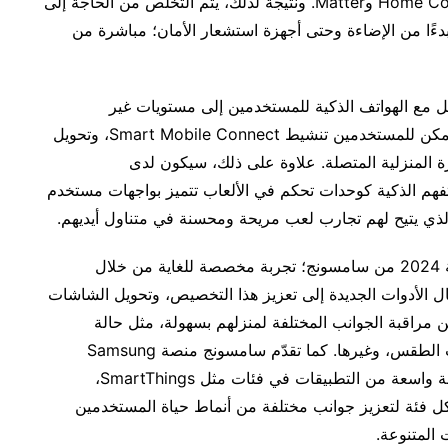
تحالف الاتصال المنزلي Home Connectivity Alliance (HCA) وMatter. ونتيجة لذلك، يتم التخلص من الحاجة إلى
دءًا من الإضاءة وحتى أجهزة استشعار الأمان؛ مباشرة من
ة شاشات سامسونج لعام 2024 بالتكامل مع الهواتف الذكية للمستخدمين إلى مستويات غير
مسبوقة.، وبمجرد تقريب هواتفهم الذكية من التلفاز، يمكن للمستخدمين تنشيط Smart Mobile Connect، وتحويل
زة المنزلية المتصلة. علاوة على ذلك، سيكون لدى
تفهم الذكية كوحدات تحكم في الألعاب تتميز بواجهات مستخدم
ذي يتيح لهم تجارب لعب مريحة ومحسنة في متناول أيديهم.
وبالإضافة إلى ميزات الاتصال، توفر التلفزيونات الذكية 2024 من سامسونج؛ تجربة مخصصة للغاية من خلال
ل الأدوات الجديدة إلى تعزيز هذا التخصيص، وتحويل الشاشات
اقبة الجوانب المختلفة لمنزلهم بسهولة، مثل حالة
المنزل، ومقاطع الكاميرا، واستهلاك الطاقة، وتحديثات الطقس، وغيرها. كما تقدّم سامسونج منصة Samsung
Daily+؛ وهي منصة منزلية ذكية موحدة تجمع مجموعة واسعة من التطبيقات في فئات مثل SmartThings،
ل فئة لتعزيز جوانب مختلفة من أنماط حياة المستخدمين
ت المتنوعة.