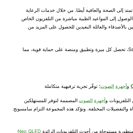
متد إلى الصحة والعافية أيضًا. من خلال خدمات الرعاية
H، يمكن للمستخدمين الوصول إلى المواعيد الطبية مباشرة من التلفزيون الخاص
C أيضًا ربط المستخدمين بالأصدقاء والعائلة البعيدين للحصول على المزيد من
ويعد الأمان أمرًا في غاية الأهمية، ومع Samsung Knox، تحصل كل ميزة وتطبيق ومنصة على حماية قوية، مما
و
أجهزة
الصوت
؛ توفّر تجربة ترفيهية متكاملة
لتلفزيونات و
أجهزة
الصوت
المصممة لتوفر للمستهلكين
ة والتفضيلات المختلفة. وتؤكد هذه المجموعة التزام سامسونج
Neo QLED