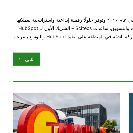
هي وكالة نمو متكاملة تمامًا تأسست في عام ٢٠١٠ وتوفر حلولًا رقمية إبداعية واستراتيجية لعملائها
للتعامل مع السوق المستهدف وتحقيق أهداف المبيعات والتسويق. ساعدت Scitecs – الشريك الأول لـ HubSpot
التالي