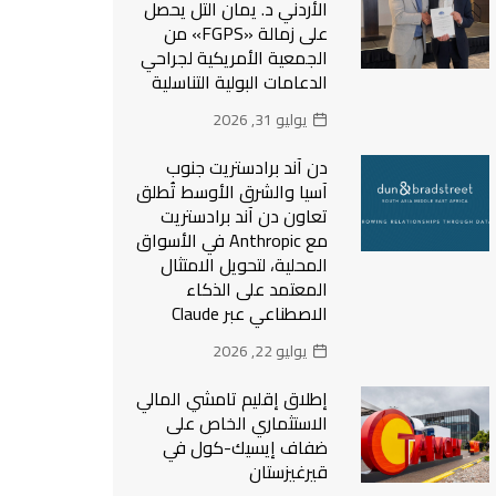
الأردني د. يمان التل يحصل
على زمالة «FGPS» من
الجمعية الأمريكية لجراحي
الدعامات البولية التناسلية
يوليو 31, 2026
دن آند برادستريت جنوب
آسيا والشرق الأوسط تُطلق
تعاون دن آند برادستريت
مع Anthropic في الأسواق
المحلية، لتحويل الامتثال
المعتمد على الذكاء
الاصطناعي عبر Claude
يوليو 22, 2026
إطلاق إقليم تامشي المالي
الاستثماري الخاص على
ضفاف إيسيك-كول في
قيرغيزستان