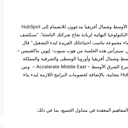
جميع مؤسسو الشركات المقيمون في منطقة الشرق الأوسط وشمال أفريقيا مدعوون للانضمام إلى HubSpot
عة التكنولوجيا النهائية لزيادة نجاح شركتك الناشئة”. “سنكشف
ء مجموعة تناسب احتياجاتك الفريدة لبدء التشغيل.” قال
س. سيترأس هذه الجلسة من هوب سبوت- إيوين ماكغينيس –
ط وشمال أفريقيا وأوروبا الوسطى والشرقية والمملكة
المتحدة والذي أعلن: “سنطلق أيضًا برنامجنا الجديد مسرع الشرق الأوسط – Accelerate Middle East – ومن
خلاله سيستطيع الحاضرون الحصول على بوابة HubSpot مجانية، بالإضافة لخصومات البرامج اللازمة لبدء بناء
فاهيم المعقدة في متناول الجميع، بما في ذلك: