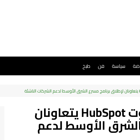
اضة
سياسة
فن
طبخ
سايتكس وهوب سبوت HubSpot يتعاونان
الشرق الأوسط لدعم