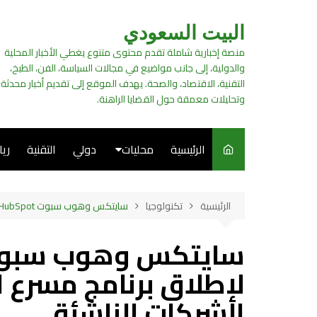
لتجاوز
لى
البيت السعودي
لمحتوى
منصة إخبارية شاملة تقدم محتوى متنوع يغطي الأخبار المحلية
والدولية، إلى جانب مواضيع في مجالات السياسة، الفن، الطبخ،
التقنية، الاقتصاد، والصحة. يهدف الموقع إلى تقديم أخبار محدثة
وتحليلات معمقة حول القضايا الراهنة.
الرئيسية
محليات
دولي
التقنية
ري
سياسة
الرئيسية
تكنولوجيا
سايتكس وهوب سبوت HubSpot يتعاونان لإطلاق برنامج مسرع الشرق الأوسط لدعم الشركات الناشئة
فن
طبخ
لإطلاق برنامج مسرع 
الشركات الناشئة