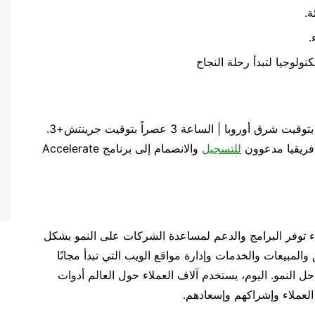
ة.
.
ستُعقد الجلسة في 29 نوفمبر 2023 الساعة 2 ظهرًا بتوقيت شرق أوروبا | الساعة 3 عصراً بتوقيت جرينتش+3.
فريقيا مدعوون
للتسجيل
والانضمام إلى برنامج Accelerate
اء توفر البرامج والدعم لمساعدة الشركات على النمو بشكل
 منتجات التسويق والمبيعات والخدمات وإدارة مواقع الويب التي تبدأ مجانًا
ل النمو. اليوم، يستخدم آلاف العملاء حول العالم أدوات
لعملاء وإشراكهم وإسعادهم.