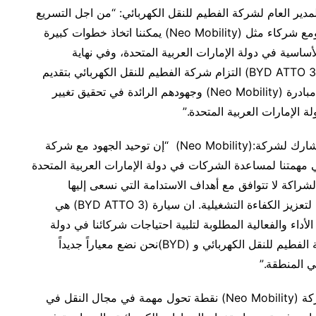
دير العام لشركة الفطيم للنقل الكهربائي: “من اجل التسريع
في اعتماد النقل المستدام، يعد التعاون أمراً أساسياً. ومع شركاء مثل (Neo Mobility) يمكننا اتخاذ خطوات كبيرة
ساسية في دولة الإمارات العربية المتحدة، وفي نهاية
المطاف، تجسد التحسينات التي أدخلناها على سيارة (BYD ATTO 3) التزام شركة الفطيم للنقل الكهربائي بتقديم
حلول نقل مبتكرة وصديقة للبيئة. نحن فخورون بدعم مبادرة (Neo Mobility) وجهودهم الرائدة في تحقيق تغيير
الإمارات العربية المتحدة.”
وأوضح أبهيشيك شاه، الرئيس التنفيذي والمؤسس المشارك لشركة:(Neo Mobility) “إن توحيد الجهود مع شركة
في مهمتنا لمساعدة الشركات في دولة الإمارات العربية المتحدة
راكة لا تتوافق مع أهداف الاستدامة التي نسعى إليها
وحسب، ولكنها أيضاً تبرز التزامنا بتبني أحدث التقنيات لتعزيز الكفاءة التشغيلية. ان سيارة (BYD ATTO 3) هي
الأداء والفعالية المطلوبة لتلبية احتياجات شركائنا في دولة
الإمارات العربية المتحدة. ومن خلال التعاون مع شركة الفطيم للنقل الكهربائي و (BYD)نحن نضع معياراً جديداً
ي المنطقة.”
تمثل الشراكة بين شركة الفطيم للنقل الكهربائي وشركة (Neo Mobility) نقطة تحول مهمة في مجال النقل في