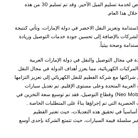
لشركة(Neo Mobility) ، والتي تم تصميمها بشكل خاص لخدمة تسليم الميل الأخير. وقد تم تسليم 30 من هذه
ستدامة وتعزيز النقل الاخضر في دولة الإمارات، وتأتي كنتيجة
لشركات بالإضافة إلى تحسين جودة خدمات التوصيل وزيادة
تدامة وصحة بيئياً.
كة المبتكرة الرائدة في مجال التوصيل والنقل في دولة الإمارات العربية
 بالمركبات الكهربائية، مما يعزز أهداف الدولة في مجال النقل
حيث تسعى (Neo Mobility) من خلال شراكتها مع شركة الفطيم للنقل الكهربائي إلى تعزيز التزامها
العربية المتحدة وعلى مستوى الإقليم. تم تعديل سيارات
(BYD ATTO 3) خصيصًا لتلبية احتياجات شركة (Neo Mobility) وقطاع التوصيل، فقد تم توسيع سعة التخزين في
الحصرية التي تم إجراؤها بناءً على المتطلبات الخاصة .
 أساسياً في تحقيق هذه التعديلات، حيث تعتبر الفطيم
عبر سلسلة قيمة السيارات، حيث تتمتع الشركة بإحدى أوسع