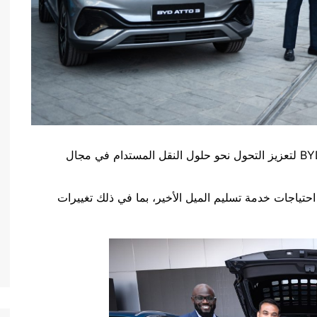
توفير 100 مركبة كهربائية من نوع BYD ATTO 3 لتعزيز التحول نحو حلول النقل المستدام في مجال
حتياجات خدمة تسليم الميل الأخير، بما في ذلك تغييرات