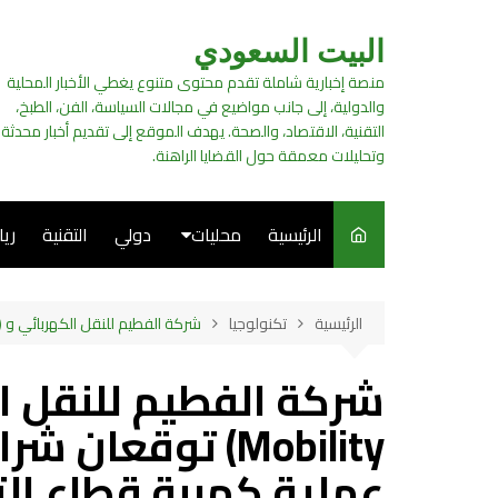
لتجاوز
لى
البيت السعودي
لمحتوى
منصة إخبارية شاملة تقدم محتوى متنوع يغطي الأخبار المحلية
والدولية، إلى جانب مواضيع في مجالات السياسة، الفن، الطبخ،
التقنية، الاقتصاد، والصحة. يهدف الموقع إلى تقديم أخبار محدثة
وتحليلات معمقة حول القضايا الراهنة.
الرئيسية
محليات
دولي
التقنية
ري
سياسة
الرئيسية
تكنولوجيا
شركة الفطيم للنقل الكهربائي و (Neo Mobility) توقعان شراكة استراتيجية لتسريع عملية كهربة قطاع التوصيل وخدمة تسليم الميل الأخير في دولة الإمارات العربية المتحد
فن
طبخ
Mobility) توقعا
عملية كهربة قطاع ال