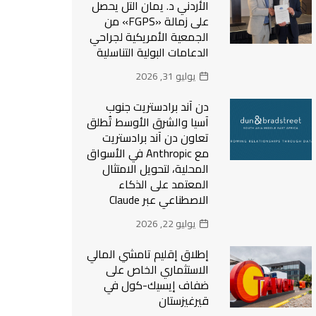
الأردني د. يمان التل يحصل
على زمالة «FGPS» من
الجمعية الأمريكية لجراحي
الدعامات البولية التناسلية
يوليو 31, 2026
دن آند برادستريت جنوب
آسيا والشرق الأوسط تُطلق
تعاون دن آند برادستريت
مع Anthropic في الأسواق
المحلية، لتحويل الامتثال
المعتمد على الذكاء
الاصطناعي عبر Claude
يوليو 22, 2026
إطلاق إقليم تامشي المالي
الاستثماري الخاص على
ضفاف إيسيك-كول في
قيرغيزستان