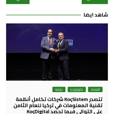
المقالات
شاهد ايضا
اقتصاد
تكنولوجيا
دولية
تتصدر KoçSistem شركات تكامل أنظمة
تقنية المعلومات في تركيا للعام الثامن
على التوالي فيما تحصد KoçDigital