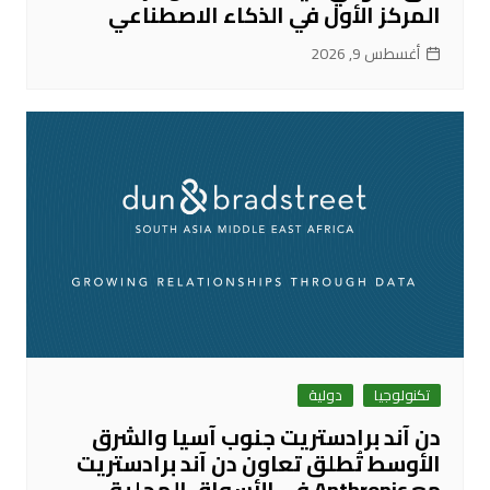
المركز الأول في الذكاء الاصطناعي
أغسطس 9, 2026
تكنولوجيا
دولية
دن آند برادستريت جنوب آسيا والشرق
الأوسط تُطلق تعاون دن آند برادستريت
مع Anthropic في الأسواق المحلية،