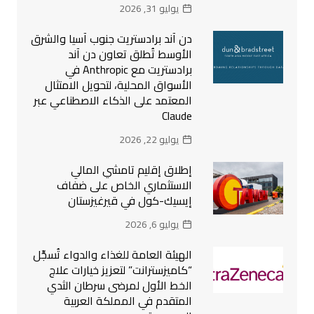
يوليو 31, 2026
دن آند برادستريت جنوب آسيا والشرق
الأوسط تُطلق تعاون دن آند
برادستريت مع Anthropic في
الأسواق المحلية، لتحويل الامتثال
المعتمد على الذكاء الاصطناعي عبر
Claude
يوليو 22, 2026
إطلاق إقليم تامشي المالي
الاستثماري الخاص على ضفاف
إيسيك-كول في قيرغيزستان
يوليو 6, 2026
الهيئة العامة للغذاء والدواء تُسجِّل
“كاميزسترانت” لتعزيز خيارات علاج
الخط الأول لمرضى سرطان الثدي
المتقدم في المملكة العربية