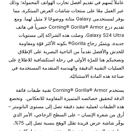
عاملاً يُسهم في تقديم أفضل تجارب الهواتف المحمولة؛ وذلك
عبر العمل معًا على منتجات شاشات العرض المبتكرة، مما
يوفر لمستخدمي Galaxy متانة ووضوحًا لا مثيل لهما. ومع
تقديم درع Corning® Gorilla® Armor حصرياً في هاتف
Galaxy S24 Ultra، وصلت هذه الشراكة إلى مستويات
جديدة، ويتميّز زجاج Gorilla® بكونه الأكثر قوّة ومقاومة
للخدش والأفضل تقدماً من الناحية البصرية على الإطلاق.
ونصحبكم هنا للمرّة الأولى في رحلة استكشافية للاطلاع على
العمليات التقنية الدقيقة والهندسة المتقدمة المستخدمة في
صناعة هذه المادة الاستثنائيّة.
يستخدم Corning® Gorilla® Armor تقنية طبقات فائقة
الدقة لتحقيق خصائصه المتميزة المقاومة للانعكاس. وتخضع
هذه الطبقات لعملية تنفيذ دقيقة تصل إلى مستوى النانومتر –
أرق من شعرة الإنسان – على السطح الزجاجي، الأمر الذي
يوفّر شاشة عرض فريدة تقلل الوهج بنسبة تصل إلى 75%،
مما يؤدي إلى تحسين تجربة المستخدم من حيث إمكانية