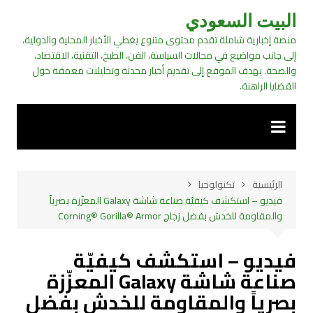
لتجاوز
البيت السعودي
لى
منصة إخبارية شاملة تقدم محتوى متنوع يغطي الأخبار المحلية والدولية،
لمحتوى
إلى جانب مواضيع في مجالات السياسة، الفن، الطبخ، التقنية، الاقتصاد،
والصحة. يهدف الموقع إلى تقديم أخبار محدثة وتحليلات معمقة حول
القضايا الراهنة.
الرئيسية
تكنولوجيا
فيديو – استكشف كيفيّة صناعة شاشة Galaxy المعزّزة بصرياً
والمقاومة للخدش بفضل زجاج Corning® Gorilla® Armor
فيديو – استكشف كيفيّة
صناعة شاشة Galaxy المعزّزة
بصرياً والمقاومة للخدش بفضل