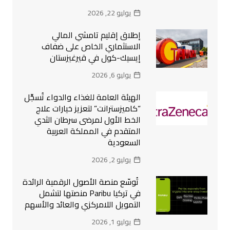
يوليو 22, 2026
إطلاق إقليم تامشي المالي
الاستثماري الخاص على ضفاف
إيسيك-كول في قيرغيزستان
يوليو 6, 2026
الهيئة العامة للغذاء والدواء تُسجِّل
“كاميزسترانت” لتعزيز خيارات علاج
الخط الأول لمرضى سرطان الثدي
المتقدم في المملكة العربية
السعودية
يوليو 2, 2026
تُوسّع منصة الأصول الرقمية الرائدة
في تركيا Paribu منصتها لتشمل
التمويل اللامركزي والعائد والأسهم
يوليو 1, 2026