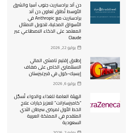
دن آند برادستريت جنوب آسيا والشرق
الأوسط تُطلق تعاون دن آند
برادستريت مع Anthropic في
الأسواق المحلية، لتحويل الامتثال
المعتمد على الذكاء الاصطناعي عبر
Claude
يوليو 22, 2026
إطلاق إقليم تامشي المالي
الاستثماري الخاص على ضفاف
إيسيك-كول في قيرغيزستان
يوليو 6, 2026
الهيئة العامة للغذاء والدواء تُسجِّل
“كاميزسترانت” لتعزيز خيارات علاج
الخط الأول لمرضى سرطان الثدي
المتقدم في المملكة العربية
السعودية
يوليو 2, 2026