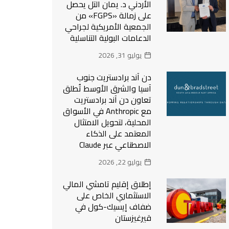
الأردني د. يمان التل يحصل
على زمالة «FGPS» من
الجمعية الأمريكية لجراحي
الدعامات البولية التناسلية
يوليو 31, 2026
دن آند برادستريت جنوب
آسيا والشرق الأوسط تُطلق
تعاون دن آند برادستريت
مع Anthropic في الأسواق
المحلية، لتحويل الامتثال
المعتمد على الذكاء
الاصطناعي عبر Claude
يوليو 22, 2026
إطلاق إقليم تامشي المالي
الاستثماري الخاص على
ضفاف إيسيك-كول في
قيرغيزستان