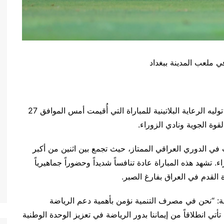
ي ملعب المدينة ببغداد
بغداد، 28 أيار 2024 – يعلن مصرف التنمية بفخر عن توليه الرعاية البلاتينية للمباراة التي أُقيمت أمس الموافق 27
ت في الدوري العراقي الممتاز، حيث تجمع بين اثنين من أكبر
اء. تشهد هذه المباراة عادة تنافساً شديداً وحضوراً جماهيرياً
رة القدم في العراق بفارغ الصبر.
ة: “نحن في مصرف التنمية نؤمن بأهمية دعم الرياضة
تأتي انطلاقاً من إيماننا بدور الرياضة في تعزيز الوحدة الوطنية