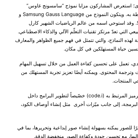
نتدى؛ استعرض المشاركون مزايا نموذج “سامسونج غاوس”
Samsung Gauss، وتقنيات الذكاء الاصطناعي المرتبطة به. ويتكون النموذج من Samsung Gauss Language و
Samsung Gauss Codeو Samsung Gauss Image. وقد استوحي اسمه من عالم الرياضيات الشهير كارل
التي تعدّ مرتكز تقنيات التعلّم الآلي والذكاء الاصطناعي.
لهذه النماذج، والتي تتمثل في فهم جميع الظواهر والمعارف
حسين حياة المستهلكين في كل مكان.
Samsung، نموذج لغة توليدي، تعمل على تحسين كفاءة العمل من خلال تسهيل المهام
 وترجمة المحتوى. ويمكنه أيضًا تعزيز تجربة المستهلك من
ي المنتجات.
فيما تمّ تصميم Samsung Gauss Code ومساعد الترميز المرتبط به (code.i) خصّيصاً لتطوير البرامج داخل
البرمجة، إلى جانب ميّزات أخرى مثل إنشاء أوصاف الكود،
Samsung Gauss  نموذجًا مبتكرًا للصور يمكنه بسهولة إنشاء صور إبداعية وتحريرها، بما في
ليها، مع تحسين جودة وكفاءة الصور منخفضة الدقة.