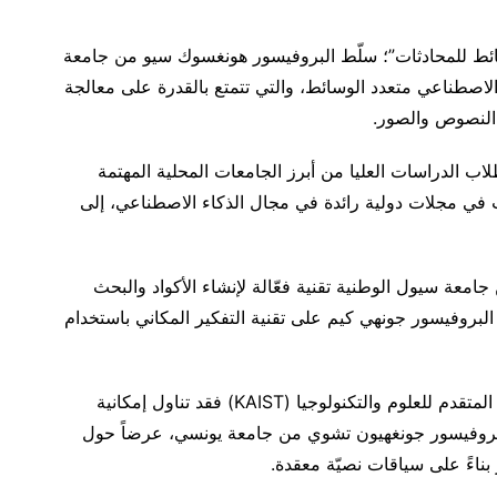
ئط للمحادثات”؛ سلّط البروفيسور هونغسوك سيو من جامعة
 الاصطناعي متعدد الوسائط، والتي تتمتع بالقدرة على معالجة
 النصوص والصور.
ب الدراسات العليا من أبرز الجامعات المحلية المهتمة
رت في مجلات دولية رائدة في مجال الذكاء الاصطناعي، إلى
عة سيول الوطنية تقنية فعّالة لإنشاء الأكواد والبحث
 البروفيسور جونهي كيم على تقنية التفكير المكاني باستخدام
أمّا فريق البروفيسور مينجون سيو من المعهد الكوري المتقدم للعلوم والتكنولوجيا (KAIST) فقد تناول إمكانية
البروفيسور جونغهيون تشوي من جامعة يونسي، عرضاً حول
بناءً على سياقات نصيّة معقدة.