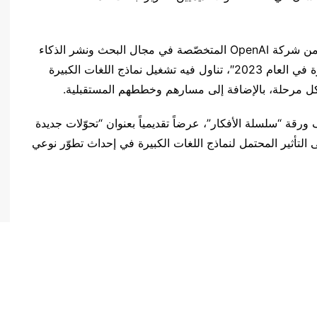
وخلال الجلسة الأولى، قدّم الدكتور هيونغ وون تشونغ من شركة OpenAI المتخصّصة في مجال البحث ونشر الذكاء
الاصطناعي؛ شرحاً مفصّلاً بعنوان “نماذج اللغات الكبيرة في العام 2023″، تناول فيه تشغيل نماذج اللغات الكبيرة
جيسون وي، الباحث في OpenAI ومؤلف ورقة “سلسلة الأفكار”، عرضاً تقديمياً بعنوان “تحوّلات جديدة
التأثير المحتمل لنماذج اللغات الكبيرة في إحداث تطوّر نوعي