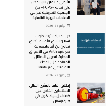
الأردني د. يمان التل يحصل
على زمالة «FGPS» من
الجمعية الأمريكية لجراحي
الدعامات البولية التناسلية
يوليو 31, 2026
دن آند برادستريت جنوب
آسيا والشرق الأوسط تُطلق
تعاون دن آند برادستريت
مع Anthropic في الأسواق
المحلية، لتحويل الامتثال
المعتمد على الذكاء
الاصطناعي عبر Claude
يوليو 22, 2026
إطلاق إقليم تامشي المالي
الاستثماري الخاص على
ضفاف إيسيك-كول في
قيرغيزستان