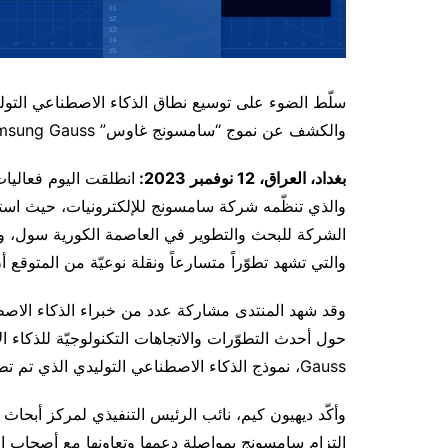
سلّط الضوء على توسيع نطاق الذكاء الاصطناعي التو
والكشف عن نموج “سامسونج غاوس” Samsung Gauss
بغداد، العراق،
12
نوفمبر 2023:
والذي تنظّمه شركة سامسونج للإلكترونيات، حيث اس
الشركة للبحث والتطوير في العاصمة الكورية سول، وقد
والتي تشهد تطوّراً متسارعاً ونقلة نوعيّة من المتوقع أن ت
وقد شهد المنتدى مشاركة عدد من خبراء الذكاء الاصطن
Gauss، نموذج الذكاء الاصطناعي التوليدي الذي تم تطويره من قبل مركز أبحاث سامسونج.
وأكّد ديهيون كيم، نائب الرئيس التنفيذي لمركز أبحاث 
التزام سامسونج بمواصلة دعمها وتعاونها مع أصحاب الش