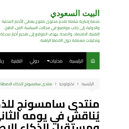
لتجاوز
لى
البيت السعودي
لمحتوى
منصة إخبارية شاملة تقدم محتوى متنوع يغطي الأخبار المحلية
والدولية، إلى جانب مواضيع في مجالات السياسة، الفن، الطبخ،
التقنية، الاقتصاد، والصحة. يهدف الموقع إلى تقديم أخبار محدثة
وتحليلات معمقة حول القضايا الراهنة.
الرئيسية
محليات
دولي
التقنية
ري
سياسة
الرئيسية
تكنولوجيا
منتدى سامسونج للذكاء الاصطناعي 2023 يُناقش في يومه الثاني اتجاهات التكنولوجيا ومستقبل الذكاء الاصطن
فن
طبخ
يُناقش في يومه الثان
ومستقبل الذكاء الاص