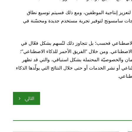
“سامسونج غاوس” Samsung Gauss حاليًا لتعزيز إنتاجية الموظفين، ومع ذلك فسيتم توسيع نطاق
جات سامسونج لتوفير تجربة مستخدم جديدة ومحسّنة في
 الاصطناعي فحسب؛ بل تتجاوز ذلك لتُسهم بشكل فعّال في
الاصطناعي. ومن خلال “الفريق الأحمر للذكاء الاصطناعي”؛
مان والخصوصيّة المحتملة بشكل استباقي، والتي قد تظهر
اعي أو نشر الخدمات أو حتى خلال النتائج التي يولّدها الذكاء
طناعي.
التالي