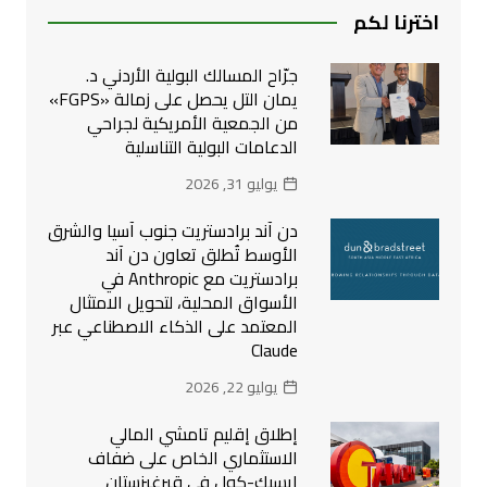
اخترنا لكم
جرّاح المسالك البولية الأردني د.
يمان التل يحصل على زمالة «FGPS»
من الجمعية الأمريكية لجراحي
الدعامات البولية التناسلية
يوليو 31, 2026
دن آند برادستريت جنوب آسيا والشرق
الأوسط تُطلق تعاون دن آند
برادستريت مع Anthropic في
الأسواق المحلية، لتحويل الامتثال
المعتمد على الذكاء الاصطناعي عبر
Claude
يوليو 22, 2026
إطلاق إقليم تامشي المالي
الاستثماري الخاص على ضفاف
إيسيك-كول في قيرغيزستان