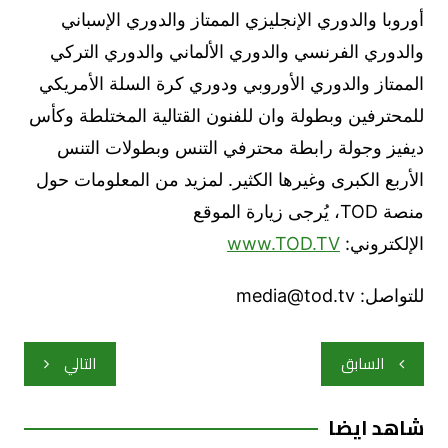
أوروبا والدوري الإنجليزي الممتاز والدوري الإسباني
والدوري الفرنسي والدوري الألماني والدوري التركي
الممتاز والدوري الأوروبي ودوري كرة السلة الأمريكي
للمحترفين وبطولة وان للفنون القتالية المختلطة وكأس
ديفيز وجولة رابطة محترفي التنس وبطولات التنس
الأربع الكبرى وغيرها الكثير. لمزيد من المعلومات حول
منصة TOD، يُرجى زيارة الموقع
الإلكتروني:
www.TOD.TV
للتواصل: media@tod.tv
تصفّح
السابق
التالي
المقالات
شاهد ايضا