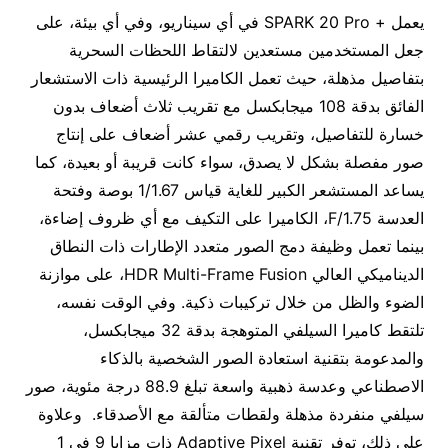
يعمل + SPARK 20 Pro في أي سيناريو، وفي أي بيئة، على
جعل المستخدمين مستعدين لالتقاط اللحظات السحرية
بتفاصيل مذهلة، حيث تعمل الكاميرا الرئيسية ذات الاستشعار
الفائق بدقة 108 ميجابكسل مع تقريب ثلاث أضعاف بدون
خسارة للتفاصيل، وتقريب رقمي عشر أضعاف على إنتاج
صور مفصلة بشكل لا يصدق، سواء كانت قريبة أو بعيدة، كما
يساعد المستشعر الكبير للغاية قياس 1/1.67 بوصة وفتحة
العدسة F/1.75، الكاميرا على التكيف مع أي ظروف إضاءة،
بينما تعمل وظيفة دمج الصور متعدد الإطارات ذات النطاق
الديناميكي العالي HDR Multi-Frame Fusion، على موازنة
الضوء والظل من خلال تركيبات ذكية. وفي الوقت نفسه،
تلتقط كاميرا السيلفي المتوهجة بدقة 32 ميجابكسل،
والمدعومة بتقنية استعادة الصور الشخصية بالذكاء
الاصطناعي وعدسة ذهبية واسعة تبلغ 88.9 درجة مئوية، صور
سيلفي منفردة مذهلة ولقطات متألقة مع الأصدقاء. وعلاوة
على ذلك، توفر تقنية Adaptive Pixel ذات مزايا 9 في 1