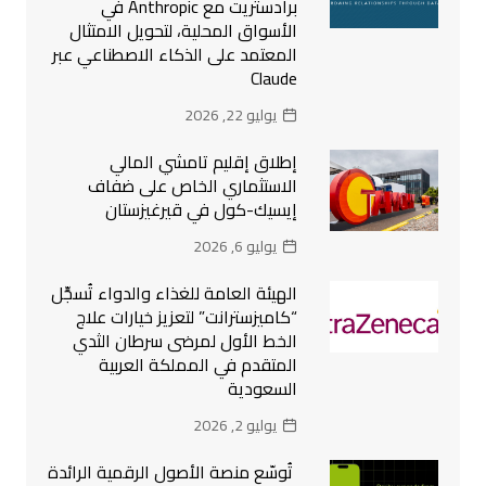
برادستريت مع Anthropic في
الأسواق المحلية، لتحويل الامتثال
المعتمد على الذكاء الاصطناعي عبر
Claude
يوليو 22, 2026
إطلاق إقليم تامشي المالي
الاستثماري الخاص على ضفاف
إيسيك-كول في قيرغيزستان
يوليو 6, 2026
الهيئة العامة للغذاء والدواء تُسجِّل
“كاميزسترانت” لتعزيز خيارات علاج
الخط الأول لمرضى سرطان الثدي
المتقدم في المملكة العربية
السعودية
يوليو 2, 2026
تُوسّع منصة الأصول الرقمية الرائدة