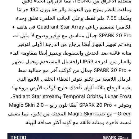
متعددة الأعراق من TECNO، مما أدى إلى انحناء دقيق
وملفت للنظر يمزج بين النعومة والراحة بوزن 190 جرامًا
وسُمك 7.55 ملم فقط. وعلى الجانب الخلفي، تخلق وحدة
الكاميرا بتصميم رباعي Quadrant Star Array في هاتف +
SPARK 20 Pro جمال متناسق مع توفير وضوح لا مثيل له،
وقد تم تجهيز الجهاز أيضًا بزجاج من الدرجة الأولى لتوفير
متانة فائقة ضد الخدش والسقوط، ويتميز أيضًا بمقاومة الماء
والغبار من الدرجة IP53 لراحة بال المستخدم.ويحمل مظهر
+ SPARK 20 Pro جمال من كوكب آخر مع جمالية نمط
الرمال اللامعة من تكنو. يتوفر الغطاء الخلفي اللامع الذي
يشبه الزجاج بثلاثة ألوان تأخذك خارج كوكب الأرض بروعتها؛
Lunar Frost وTemporal Orbits وRadiant Star stream،
ويتوفر + SPARK 20 Pro أيضًا بلون رابع – Magic Skin 2.0
Green – مع تقنية Magic Skin المحدثة من تكنو ، مما يضيف
لمسة فاخرة ومتانة فائقة مع كونه أكثر صداقة للبيئة.