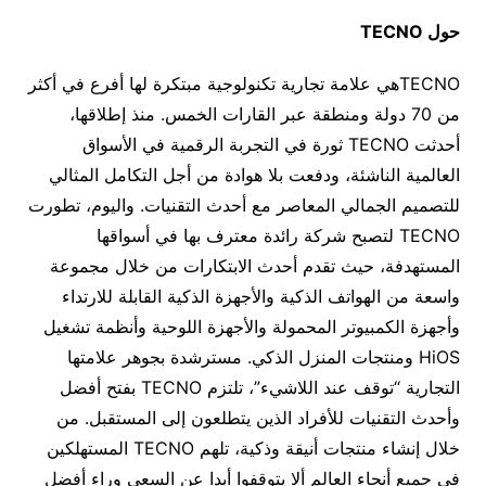
حول TECNO
TECNOهي علامة تجارية تكنولوجية مبتكرة لها أفرع في أكثر
من 70 دولة ومنطقة عبر القارات الخمس. منذ إطلاقها،
أحدثت TECNO ثورة في التجربة الرقمية في الأسواق
العالمية الناشئة، ودفعت بلا هوادة من أجل التكامل المثالي
للتصميم الجمالي المعاصر مع أحدث التقنيات. واليوم، تطورت
TECNO لتصبح شركة رائدة معترف بها في أسواقها
المستهدفة، حيث تقدم أحدث الابتكارات من خلال مجموعة
واسعة من الهواتف الذكية والأجهزة الذكية القابلة للارتداء
وأجهزة الكمبيوتر المحمولة والأجهزة اللوحية وأنظمة تشغيل
HiOS ومنتجات المنزل الذكي. مسترشدة بجوهر علامتها
التجارية “توقف عند اللاشيء”، تلتزم TECNO بفتح أفضل
وأحدث التقنيات للأفراد الذين يتطلعون إلى المستقبل. من
خلال إنشاء منتجات أنيقة وذكية، تلهم TECNO المستهلكين
في جميع أنحاء العالم ألا يتوقفوا أبدا عن السعي وراء أفضل