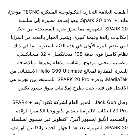
أطلقت العلامة التجارية التكنولوجية المبتكرة TECNO مؤخرًا،
هاتف+ Spark 20 pro، وهو إضافة مطورة إلى سلسلة
SPARK 20 الشهيرة، مما يعزز تجربة المستخدم من خلال
إمكانيات رائدة وقيمة كبيرة. ويتميز الجهاز بالعديد من المزايا
التي تقدم للمرة الأولى في هذه الفئة السعرية، بما في ذلك
نظام كاميرا قوي بدقة 108 ميجابكسل + 32 ميجابكسل،
وتصميم منحني مزدوج، وشاشة مذهلة وغيرها. وبالإضافة
للقدرة الممتازة لمعالج Helio G99 Ultimate الاستثنائي من
MediaTek، يوفر+ SPARK 20 Pro للمستخدمين تجربة هي
الأفضل في فئته حيث يطرح إمكانيات تفوق سعره بكثير.
وقال Jack Guo، المدير العام لشركة تكنو: “يعد + SPARK
20 Pro انعكاسًا لالتزامنا بتقديم تكنولوجيا الكاميرا الرائدة
والتصميم الأنيق لجمهور أكبر”. “كتطوير غير مسبوق لسلسلة
SPARK 20 الشهيرة، يعد هذا الجهاز الجديد رائدًا بين الهواتف