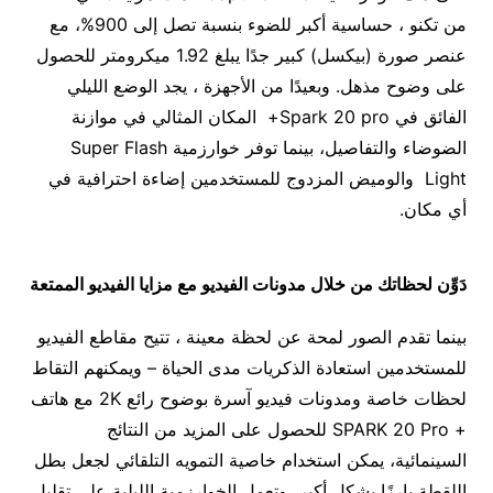
من تكنو ، حساسية أكبر للضوء بنسبة تصل إلى 900%، مع
عنصر صورة (بيكسل) كبير جدًا يبلغ 1.92 ميكرومتر للحصول
على وضوح مذهل. وبعيدًا من الأجهزة ، يجد الوضع الليلي
الفائق في Spark 20 pro+ المكان المثالي في موازنة
الضوضاء والتفاصيل، بينما توفر خوارزمية Super Flash
Light والوميض المزدوج للمستخدمين إضاءة احترافية في
أي مكان.
دَوِّن لحظاتك من خلال مدونات الفيديو مع مزايا الفيديو الممتعة
بينما تقدم الصور لمحة عن لحظة معينة ، تتيح مقاطع الفيديو
للمستخدمين استعادة الذكريات مدى الحياة – ويمكنهم التقاط
لحظات خاصة ومدونات فيديو آسرة بوضوح رائع 2K مع هاتف
+ SPARK 20 Pro للحصول على المزيد من النتائج
السينمائية، يمكن استخدام خاصية التمويه التلقائي لجعل بطل
اللقطة بارزًا بشكل أكبر، وتعمل الخوارزمية الليلية على تقليل