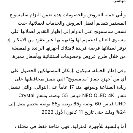
مباشر.
وتأتي حملة العروض والخصومات هذه ضمن التزام سامسونج
المستمر بتقديم أفضل العروض والخدمات لعملائها، حيث
تسعى سامسونج على الدوام إلى إظهار التقدير لعملائها على
مستوى العالم لدعمهم لها وثقتهم بها عبر عقود من الابتكار. إذ
توفر لعملائها فرصة فريدة لامتلاك أجهزتها الرائدة والمفضلة
من خلال طرح عروض وخصومات استثنائية وبأسعار مميزة.
وفي إطار الحملة، سيكون بإمكان المستهلكين الحصول على
أي من أجهزة تلفاز “سامسونج” التي تتميز بمحافظتها على
ريادة الصناعة وسوقها منذ 17 عاماً على التوالي، والتي تشمل
تلفاز NEO QLED 4K قياس 55 بوصة، وتلفاز Crystal
UHD قياس 60 بوصة و65 بوصة و85 بوصة بخصم يصل إلى
24% وذلك حتى تاريخ 11 كانون الأول 2023.
أما بالنسبة للأجهزة المنزلية، فهي متاحة فقط في مختلف