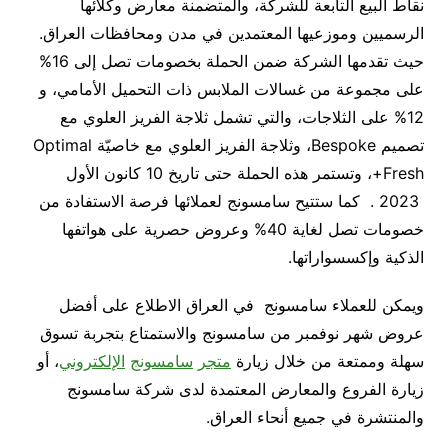
نقاط البيع التابعة للشركة، والمتضمنة معارض وكلائها
الرسميين وموزعيها المعتمدين في مدن ومحافظات العراق.
حيث تقدمها الشركة ضمن الحملة بخصومات تصل إلى 16%
على مجموعة من غسالات الملابس ذات التحميل الأمامي، و
12% على الثلاجات، والتي تشمل ثلاجة الفريز العلوي مع
تصميم Bespoke، وثلاجة الفريز العلوي مع خاصيّة Optimal
Fresh+، وتستمر هذه الحملة حتى تاريخ 10 كانون الأول
2023 . كما ستتيح سامسونج لعملائها فرصة الاستفادة من
خصومات تصل لغاية 40% وعروض حصرية على هواتفها
الذكية وإكسسواراتها.
ويمكن للعملاء سامسونج في العراق الاطلاع على أفضل
عروض شهر نوفمبر من سامسونج والاستمتاع بتجربة تسوق
سهلة وممتعة من خلال زيارة
متجر
سامسونج
الإلكتروني
، أو
زيارة الفروع والمعارض المعتمدة لدى شركة سامسونج
والمنتشرة في جميع أنحاء العراق.