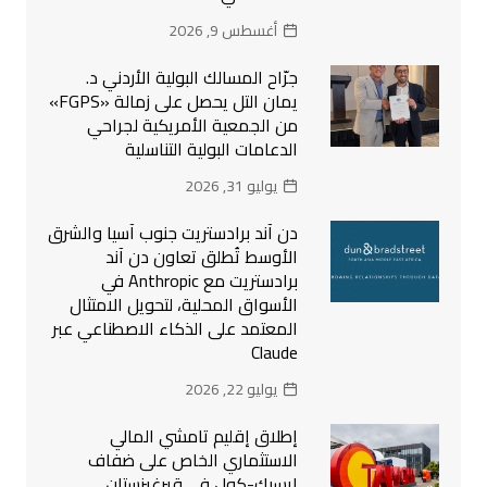
أغسطس 9, 2026
جرّاح المسالك البولية الأردني د.
يمان التل يحصل على زمالة «FGPS»
من الجمعية الأمريكية لجراحي
الدعامات البولية التناسلية
يوليو 31, 2026
دن آند برادستريت جنوب آسيا والشرق
الأوسط تُطلق تعاون دن آند
برادستريت مع Anthropic في
الأسواق المحلية، لتحويل الامتثال
المعتمد على الذكاء الاصطناعي عبر
Claude
يوليو 22, 2026
إطلاق إقليم تامشي المالي
الاستثماري الخاص على ضفاف
إيسيك-كول في قيرغيزستان