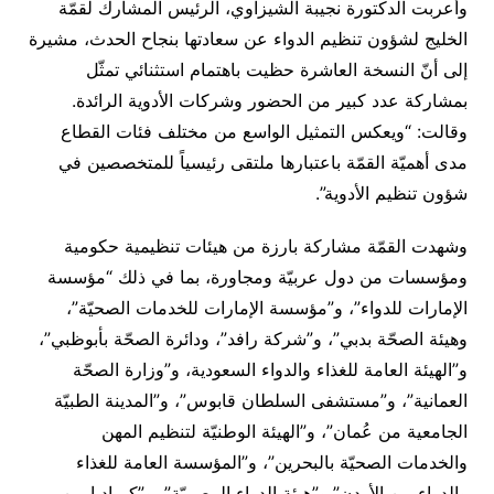
وأعربت الدكتورة نجيبة الشيزاوي، الرئيس المشارك لقمّة
الخليج لشؤون تنظيم الدواء عن سعادتها بنجاح الحدث، مشيرة
إلى أنّ النسخة العاشرة حظيت باهتمام استثنائي تمثّل
بمشاركة عدد كبير من الحضور وشركات الأدوية الرائدة.
وقالت: “ويعكس التمثيل الواسع من مختلف فئات القطاع
مدى أهميّة القمّة باعتبارها ملتقى رئيسياً للمتخصصين في
شؤون تنظيم الأدوية”.
وشهدت القمّة مشاركة بارزة من هيئات تنظيمية حكومية
ومؤسسات من دول عربيّة ومجاورة، بما في ذلك “مؤسسة
الإمارات للدواء”، و”مؤسسة الإمارات للخدمات الصحيّة”،
وهيئة الصحّة بدبي”، و”شركة رافد”، ودائرة الصحّة بأبوظبي”،
و”الهيئة العامة للغذاء والدواء السعودية، و”وزارة الصحّة
العمانية”، و”مستشفى السلطان قابوس”، و”المدينة الطبيّة
الجامعية من عُمان”، و”الهيئة الوطنيّة لتنظيم المهن
والخدمات الصحيّة بالبحرين”، و”المؤسسة العامة للغذاء
والدواء من الأردن” و”هيئة الدواء المصريّة”، و”كيماديا من