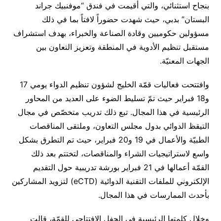
بنجاح استثنائي، والتي أقيمت في فندق “موفنبيك جراند
البستان” بدبي، حيث شهدت حضوراً لافتاً بما في ذلك
مسؤولين حكوميين وقادة الصناعة والخبراء، بهدف استشراف
مستقبل تنظيم الأدوية في المنطقة وتعزيز التعاون بين
الجهات المعنيّة.
وافتتحت فعاليات قمّة الخليج لشؤون تنظيم الدواء يومي 17
و18 فبراير حيث تمّ تسليط الضوء على العديد من المحاور
الرئيسية في هذا المجال. تبع ذلك تدريب متخصّص في مجال
التيقظ الدوائي بدول مجلس التعاون، وملتقى المناقصات
الطبيّة والأعمال في 19 و20 فبراير، حيث تم التطرق بشكل
واسع لاستراتيجيات الشراء والمناقصات، لتختتم بعد ذلك
القمّة أعمالها في 21 فبراير بورشة تدريبية حول التقديم
الإلكتروني للملفات التقنية الدوائية (eCTD) لتزويد المشاركين
بأحدث الممارسات في هذا المجال.
وخلال كلمتها الرئيسية في الحفل الافتتاحي للقمّة، قالت