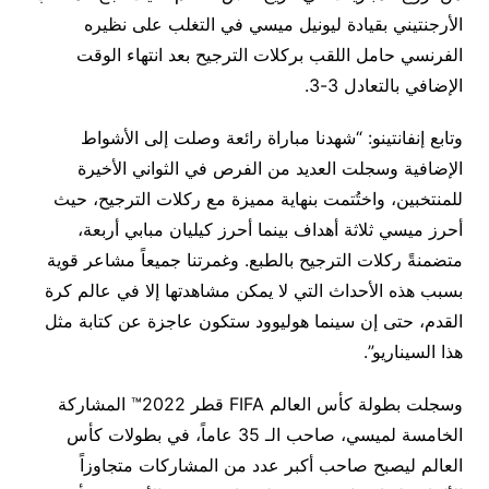
الأرجنتيني بقيادة ليونيل ميسي في التغلب على نظيره
الفرنسي حامل اللقب بركلات الترجيح بعد انتهاء الوقت
الإضافي بالتعادل 3-3.
وتابع إنفانتينو: “شهدنا مباراة رائعة وصلت إلى الأشواط
الإضافية وسجلت العديد من الفرص في الثواني الأخيرة
للمنتخبين، واختُتمت بنهاية مميزة مع ركلات الترجيح، حيث
أحرز ميسي ثلاثة أهداف بينما أحرز كيليان مبابي أربعة،
متضمنةً ركلات الترجيح بالطبع. وغمرتنا جميعاً مشاعر قوية
بسبب هذه الأحداث التي لا يمكن مشاهدتها إلا في عالم كرة
القدم، حتى إن سينما هوليوود ستكون عاجزة عن كتابة مثل
هذا السيناريو”.
وسجلت بطولة كأس العالم FIFA قطر 2022™ المشاركة
الخامسة لميسي، صاحب الـ 35 عاماً، في بطولات كأس
العالم ليصبح صاحب أكبر عدد من المشاركات متجاوزاً