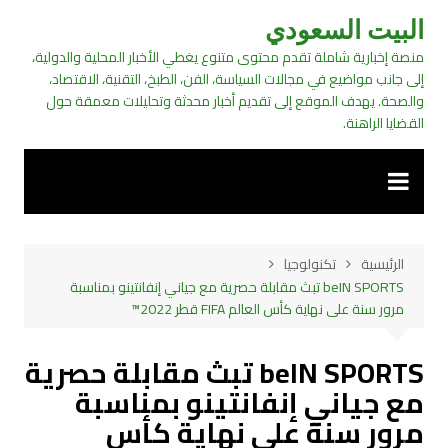
لتجاوز
البيت السعودي
لى
منصة إخبارية شاملة تقدم محتوى متنوع يغطي الأخبار المحلية والدولية،
لمحتوى
إلى جانب مواضيع في مجالات السياسة، الفن، الطبخ، التقنية، الاقتصاد،
والصحة. يهدف الموقع إلى تقديم أخبار محدثة وتحليلات معمقة حول
القضايا الراهنة.
الرئيسية
تكنولوجيا
beIN SPORTS تبث مقابلة حصرية مع جياني إنفانتينو بمناسبة
مرور سنة على نهاية كأس العالم FIFA قطر 2022™
beIN SPORTS تبث مقابلة حصرية
مع جياني إنفانتينو بمناسبة
مرور سنة على نهاية كأس