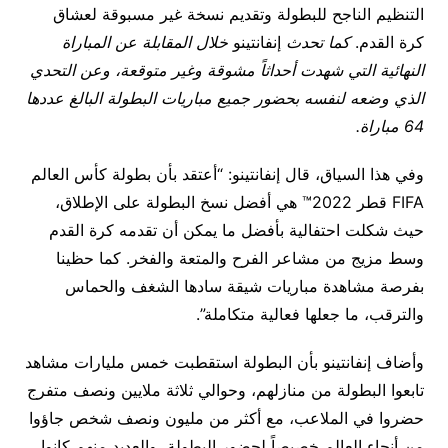
التنظيم الناجح للبطولة وتقديم نسخة غير مسبوقة لعشاق
كرة القدم.
كما تحدث
إنفانتينو
خلال المقابلة عن المباراة
النهائية التي شهدت أحداثاً مشوقة وغير متوقعة، وعن التحدي
الذي وضعه لنفسه بحضور جميع مباريات البطولة البالغ عددها
64 مباراة.
وفي هذا السياق، قال إنفانتينو: “أعتقد بأن بطولة كأس العالم
FIFA قطر 2022™ هي أفضل نسخ البطولة على الإطلاق،
حيث شكلت احتفالية بأفضل ما يمكن أن تقدمه كرة القدم
وسط مزيج من مشاعر الفرح والمتعة والفخر. كما حظينا
بفرصة مشاهدة مباريات شيقة سادها الشغف والحماس
والترقب، ما جعلها فعالية متكاملة”.
وأضاف إنفانتينو بأن البطولة استقطبت خمس مليارات مشاهد
تابعوا البطولة من منازلهم، وحوالي ثلاثة ملايين ونصف متفرج
حضروا في الملاعب، مع أكثر من مليون ونصف شخص جاؤوا
من أنحاء العالم خصيصاً لحضور البطولة، والعديد منهم كانوا