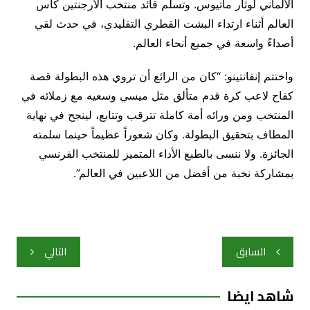
الألماني لوثار ماتيوس. وتسلم قائد منتخب الأرجنتين كأس
العالم أثناء ارتداء البشت القطري التقليدي، في حدث لقي
أصداءً واسعة في جميع أنحاء العالم.
واختتم إنفانتينو: “كان من الرائع أن تروي هذه البطولة قصة
كفاح لاعب كرة قدم متألق مثل ميسي وسعيه مع زملائه في
المنتخب ومن ورائه أمة كاملة تترقب وتتابع، لينجح في نهاية
المطاف بتحقيق البطولة. وكان شعوراً عظيماً حينما سلمته
الجائزة. ولا ننسى بالطبع الأداء المتميز للمنتخب الفرنسي
بمشاركة نخبة من أفضل من اللاعبين في العالم”.
تصفّح
السابق
التالي
المقالات
شاهد ايضا