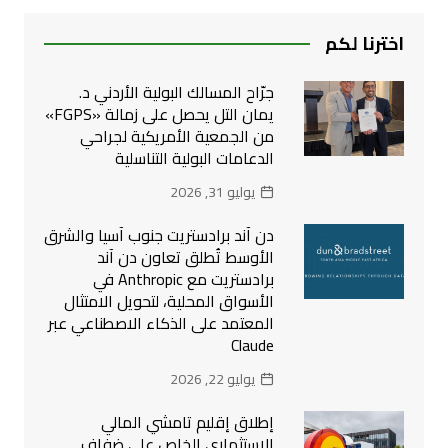
اخترنا لكم
جرّاح المسالك البولية الأردني د.
يمان التل يحصل على زمالة «FGPS»
من الجمعية الأمريكية لجراحي
الدعامات البولية التناسلية
يوليو 31, 2026
دن آند برادستريت جنوب آسيا والشرق
الأوسط تُطلق تعاون دن آند
برادستريت مع Anthropic في
الأسواق المحلية، لتحويل الامتثال
المعتمد على الذكاء الاصطناعي عبر
Claude
يوليو 22, 2026
إطلاق إقليم تامشي المالي
الاستثماري الخاص على ضفاف