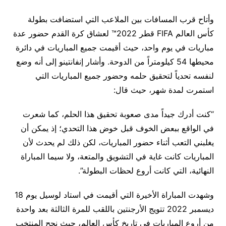
وأتاح قرب المسافات بين الملاعب التي استضافت بطولة
كأس العالم FIFA قطر 2022™ لعشاق كرة القدم حضور عدة
مباريات في يوم واحد، حيث أقيمت جميع المباريات في دائرة
محيطها 54 كيلومتراً من الدوحة. وأشار إنفانتينو إلى أنه وضع
لنفسه تحدياً لتحقيق حلمه وحضور جميع المباريات التي
استمرت لمدة شهر، حيث قال:
“كنت أدرك جيداً مدى صعوبة تحقيق هذا الحلم، كما شعرت
في الواقع ببعض الخوف قبل خوض هذا التحدي؛ إذ يمكن أن
يغلبني التعب أثناء حضور المباريات، لكن ذلك لم يحدث لأن
المباريات كانت غاية في التشويق والمتعة، ولا سيما المباراة
النهائية، التي كانت أروع لحظات البطولة”.
وشهدت المباراة الأخيرة التي أقيمت في استاد لوسيل يوم 18
ديسمبر 2022 تتويج الأرجنتين باللقب للمرة الثالثة بعد واحدة
من أروع المباريات في تاريخ كأس العالم، حيث نجح المنتخب